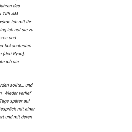
Jahren des
s TIPI AM
rde ich mit ihr
ng ich auf sie zu
keres und
der bekanntesten
(Jeri Ryan),
e ich sie
rden sollte… und
. Wieder verlief
Tage später auf.
Gespräch mit einer
ert und
mit deren