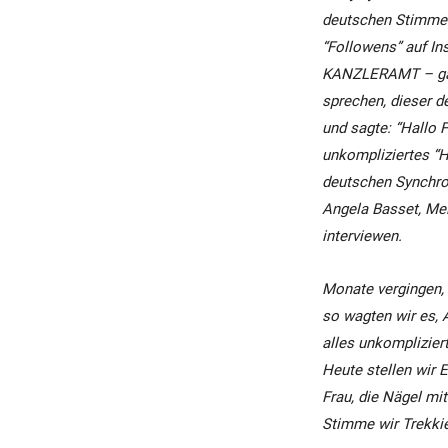
deutschen Stimme 
“Followens” auf In
KANZLERAMT
–
ga
sprechen, dieser d
und sagte: “Hallo F
unkompliziertes “H
deutschen Synchron
Angela Basset, Me
interviewen.
Monate vergingen, 
so wagten wir es, 
alles unkomplizier
Heute stellen wir 
Frau, die Nägel mi
Stimme wir Trekkie