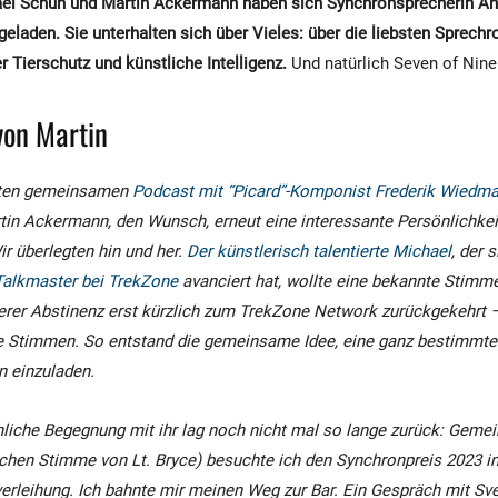
ael Schuh und Martin Ackermann haben sich Synchronsprecherin Ank
ngeladen. Sie unterhalten sich über Vieles: über die liebsten Sprechr
r Tierschutz und künstliche Intelligenz.
Und natürlich Seven of Nine
von Martin
sten gemeinsamen
Podcast mit “Picard”-Komponist Frederik Wiedm
tin Ackermann, den Wunsch, erneut eine interessante Persönlichkei
ir überlegten hin und her.
Der künstlerisch talentierte Michael
, der 
Talkmaster bei TrekZone
avanciert hat, wollte eine bekannte Stimme
erer Abstinenz erst kürzlich zum TrekZone Network zurückgekehrt 
le Stimmen. So entstand die gemeinsame Idee, eine ganz bestimmte
n einzuladen.
liche Begegnung mit ihr lag noch nicht mal so lange zurück: Geme
chen Stimme von Lt. Bryce) besuchte ich den Synchronpreis 2023 in B
sverleihung. Ich bahnte mir meinen Weg zur Bar. Ein Gespräch mit Sve