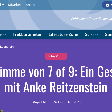
d
Mitarbeit
Archiv
Entdecke mit uns die unendl
e
Trekbarometer
Literature Zone
SciFi
Ga
itzenstein
Zehn Vorne
timme von 7 of 9: Ein Ge
mit Anke Reitzenstein
Maja T Mo
24. Dezember 2023