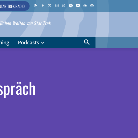
STAR TREK RADIO
ichen Weiten von Star Trek...
ming
Podcasts
spräch