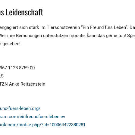
us Leidenschaft
ngagiert sich stark im Tierschutzverein “Ein Freund fürs Leben”. Da
Wer ihre Bemühungen unterstützen möchte, kann das gerne tun! Spe
rn gesehen!
967 1128 8759 00
LS
 TZN Anke Reitzenstein
eund-fuers-leben.org/
gram.com/einfreundfuersleben.ev
ook.com/profile.php/?id=100064422380281