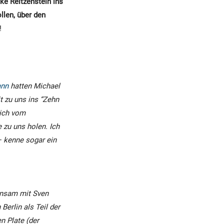
e Reitzenstein ins
ollen, über den
!
ann
hatten Michael
t zu uns ins “Zehn
sich vom
 zu uns holen. Ich
–
kenne sogar ein
insam mit Sven
erlin als Teil der
n Plate (der