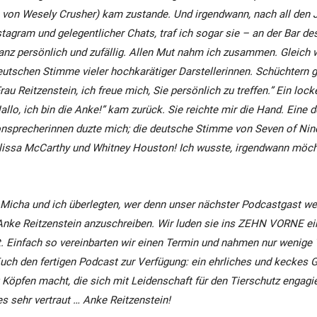
von Wesely Crusher) kam zustande. Und irgendwann, nach all den 
stagram und gelegentlicher Chats, traf ich sogar sie
–
an der Bar de
nz persönlich und zufällig.
Allen Mut nahm ich zusammen. Gleich wü
eutschen Stimme vieler hochkarätiger Darstellerinnen. Schüchtern gi
rau Reitzenstein, ich freue mich, Sie persönlich zu treffen.” Ein loc
allo, ich bin die Anke!” kam zurück. Sie reichte mir die Hand. Eine 
sprecherinnen duzte mich; die deutsche Stimme von Seven of Nine 
lissa McCarthy und Whitney Houston! Ich wusste, irgendwann möcht
Micha und ich überlegten, wer denn unser nächster Podcastgast we
Anke Reitzenstein anzuschreiben. Wir luden sie ins ZEHN VORNE ein
t. Einfach so vereinbarten wir einen Termin und nahmen nur wenige 
Euch den fertigen Podcast zur Verfügung: ein ehrliches und keckes 
t Köpfen macht, die sich mit Leidenschaft für den Tierschutz engagi
s sehr vertraut
… Anke Reitzenstein!