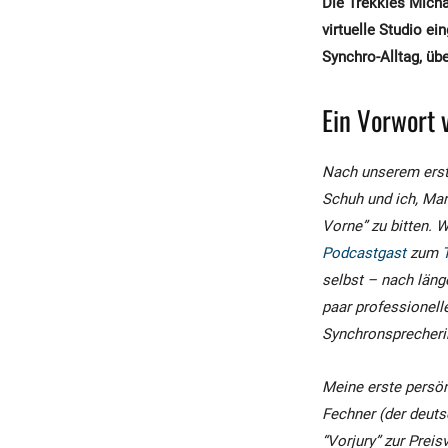
Die Trekkies Mich
virtuelle Studio ei
Synchro-Alltag, übe
Ein Vorwort 
Nach unserem er
Schuh und ich, Mar
Vorne” zu bitten. W
Podcastgast
zum
selbst –
nach läng
paar professionel
Synchronsprecheri
Meine erste persön
Fechner (der deuts
“Vorjury” zur Prei