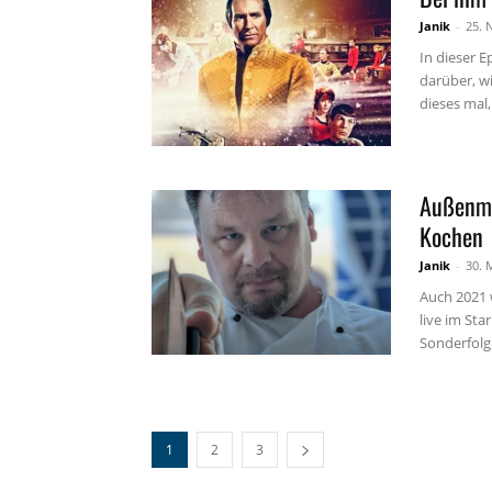
Janik
-
25. 
In dieser 
darüber, wi
dieses mal,.
Außenmi
Kochen
Janik
-
30. 
Auch 2021 
live im Sta
Sonderfolge
1
2
3