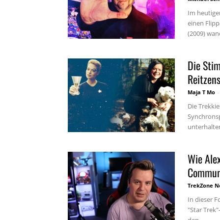
Im heutige
einen Flipp
(2009) wand
Die Stim
Reitzens
Maja T Mo
-
Die Trekki
Synchronspr
unterhalten
Wie Ale
Communi
TrekZone N
In dieser F
"Star Trek"