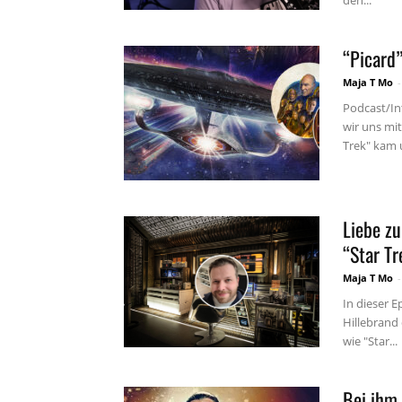
den...
“Picard
Maja T Mo
-
Podcast/In
wir uns mi
Trek" kam 
Liebe zu
“Star Tr
Maja T Mo
-
In dieser 
Hillebrand 
wie "Star...
Bei ihm