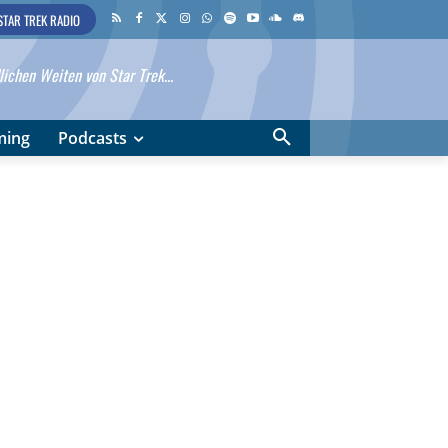
STAR TREK RADIO
ichen Weiten von Star Trek...
ming
Podcasts