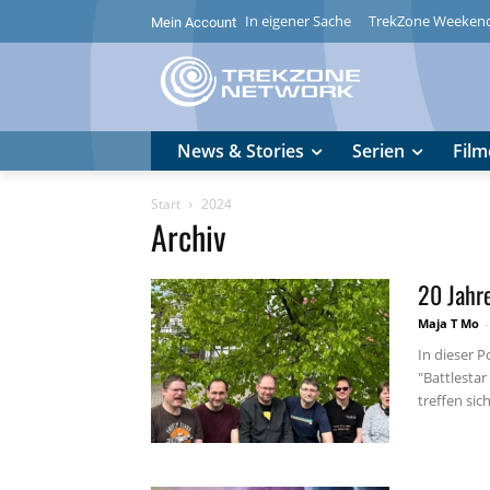
In eigener Sache
TrekZone Weeken
Mein Account
News & Stories
Serien
Film
Start
2024
Archiv
20 Jahre
Maja T Mo
-
In dieser 
"Battlestar
treffen sich.