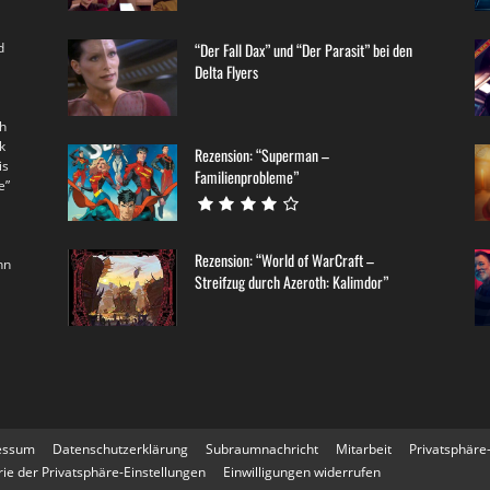
d
“Der Fall Dax” und “Der Parasit” bei den
Delta Flyers
th
k
Rezension: “Superman –
is
Familienprobleme”
e”
Rezension: “World of WarCraft –
nn
Streifzug durch Azeroth: Kalimdor”
essum
Datenschutzerklärung
Subraumnachricht
Mitarbeit
Privatsphäre
rie der Privatsphäre-Einstellungen
Einwilligungen widerrufen