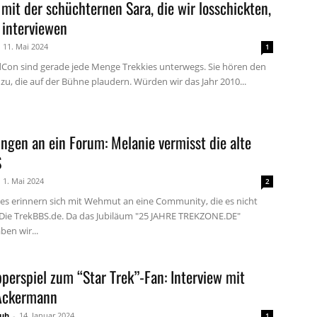
mit der schüchternen Sara, die wir losschickten,
 interviewen
11. Mai 2024
1
dCon sind gerade jede Menge Trekkies unterwegs. Sie hören den
zu, die auf der Bühne plaudern. Würden wir das Jahr 2010...
ngen an ein Forum: Melanie vermisst die alte
S
1. Mai 2024
2
ies erinnern sich mit Wehmut an eine Community, die es nicht
 Die TrekBBS.de. Da das Jubiläum "25 JAHRE TREKZONE.DE"
ben wir...
perspiel zum “Star Trek”-Fan: Interview mit
Ackermann
huh
-
14. Januar 2024
1