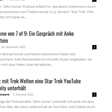
n "Zehn Vorne"-Podcast erfahrt Ihr, wie Martin Ackermann durch
erautomaten zum Trekkie wurde. In J.J. Abrams' "Star Trek"-Film
te sich Sarek an...
me von 7 of 9: Ein Gespräch mit Anke
tein
24. Dezember 2023
2
es Michael Schuh und Martin Ackermann haben sich
echerin Anke Reitzenstein ins virtuelle Studio eingeladen. Sie
 sich über Vieles: über die liebsten...
x mit Trek Welten eine Star Trek YouTube
ty unterhält
etwork
-
5. Oktober 2023
1
olge der Podcastreihe "Zehn Vorne" unterhält sich Janik mit dem
-Fan Alex, der seine Leidenschaft als YouTuber und Trekkie durch