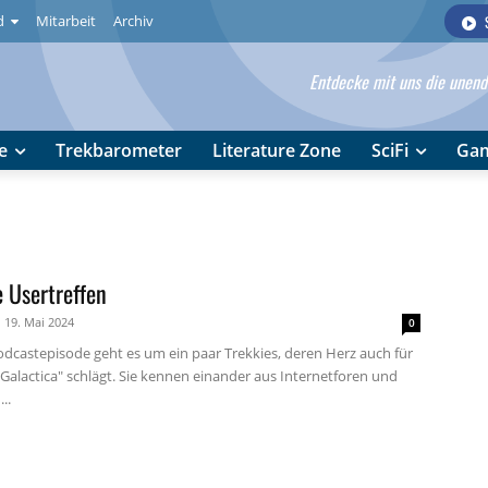
d
Mitarbeit
Archiv
Entdecke mit uns die unendl
e
Trekbarometer
Literature Zone
SciFi
Ga
 Usertreffen
19. Mai 2024
0
Podcastepisode geht es um ein paar Trekkies, deren Herz auch für
 Galactica" schlägt. Sie kennen einander aus Internetforen und
..