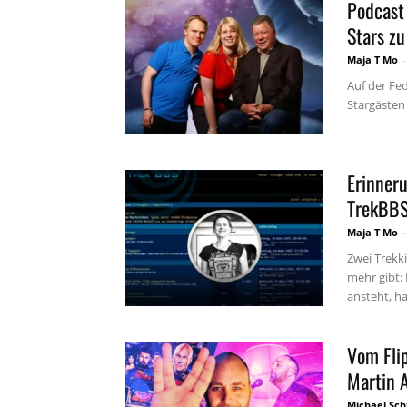
Podcast 
Stars zu
Maja T Mo
-
Auf der Fe
Stargästen 
Erinneru
TrekBB
Maja T Mo
-
Zwei Trekk
mehr gibt:
ansteht, ha
Vom Flip
Martin 
Michael Sc