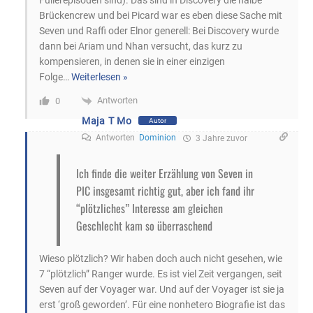
Füllerepisoden sind). Das sind in Discovery die halbe
Brückencrew und bei Picard war es eben diese Sache mit
Seven und Raffi oder Elnor generell: Bei Discovery wurde
dann bei Ariam und Nhan versucht, das kurz zu
kompensieren, in denen sie in einer einzigen
Folge
…
Weiterlesen »
Antworten
0
Maja T Mo
Autor
Antworten
Dominion
3 Jahre zuvor
Ich finde die weiter Erzählung von Seven in
PIC insgesamt richtig gut, aber ich fand ihr
“plötzliches” Interesse am gleichen
Geschlecht kam so überraschend
Wieso plötzlich? Wir haben doch auch nicht gesehen, wie
7 “plötzlich” Ranger wurde. Es ist viel Zeit vergangen, seit
Seven auf der Voyager war. Und auf der Voyager ist sie ja
erst ‘groß geworden’. Für eine nonhetero Biografie ist das