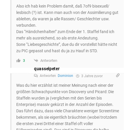
Also ich hab kein Problem damit, daß 7of9 bisexuell/
lesbisch (?) ist. Kann man auch von der Assimilierung gut
ableiten, da waren ja alle Rassen/ Geschlechter usw.
verbunden.
Das “Händchenhalten” zum Ende der 1. Staffel fand ich
mehr als ausreichend, so als erste Andeutung.
Sone “Liebesgeschichte”, due du dir vorstellst hätte nicht
zu PIC gepasst und hast du ja zu Hauf in STD.
Antworten
3
quasselpeter
Antworten
Dominion
3 Jahre zuvor
Was du hier erzählst ist meiner Meinung nach einer der
größten Schwachpunkte von Discovery und Picard: Die
Staffeln wurden ja (verglichen mit den Serien bis
Enterprise) massiv gekürzt in der Anzahl der Episoden.
Das führt dazu, dass viele Charaktere weniger Screentime
bekommen, als sie eigentlich bräuchten (wobei trotzdem
die ersten zwei Drittel einer Staffel oft voller