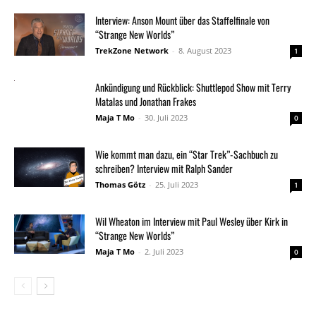
Interview: Anson Mount über das Staffelfinale von
“Strange New Worlds”
TrekZone Network
-
8. August 2023
1
Ankündigung und Rückblick: Shuttlepod Show mit Terry
Matalas und Jonathan Frakes
Maja T Mo
-
30. Juli 2023
0
Wie kommt man dazu, ein “Star Trek”-Sachbuch zu
schreiben? Interview mit Ralph Sander
Thomas Götz
-
25. Juli 2023
1
Wil Wheaton im Interview mit Paul Wesley über Kirk in
“Strange New Worlds”
Maja T Mo
-
2. Juli 2023
0