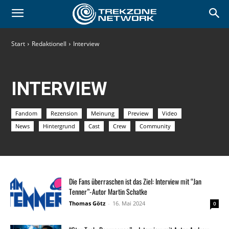
Start
Redaktionell
Interview
INTERVIEW
Fandom
Rezension
Meinung
Preview
Video
News
Hintergrund
Cast
Crew
Community
Die Fans überraschen ist das Ziel: Interview mit “Jan
Tenner”-Autor Martin Schatke
Thomas Götz
-
16. Mai 2024
0