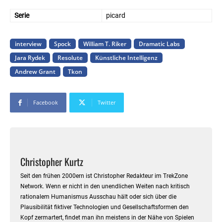
Serie
picard
interview
Spock
William T. Riker
Dramatic Labs
Jara Rydek
Resolute
Künstliche Intelligenz
Andrew Grant
Tkon
Facebook
Twitter
Christopher Kurtz
Seit den frühen 2000ern ist Christopher Redakteur im TrekZone
Network. Wenn er nicht in den unendlichen Weiten nach kritisch
rationalem Humanismus Ausschau hält oder sich über die
Plausibilität fiktiver Technologien und Gesellschaftsformen den
Kopf zermartert, findet man ihn meistens in der Nähe von Spielen