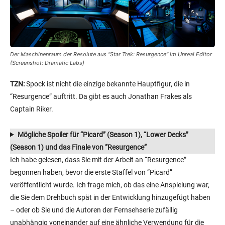
Der Maschinenraum der Resolute aus “Star Trek: Resurgence” im Unreal Editor
(Screenshot: Dramatic Labs)
TZN:
Spock ist nicht die einzige bekannte Hauptfigur, die in
“Resurgence” auftritt. Da gibt es auch Jonathan Frakes als
Captain Riker.
Mögliche Spoiler für “Picard” (Season 1), “Lower Decks”
(Season 1) und das Finale von “Resurgence”
Ich habe gelesen, dass Sie mit der Arbeit an “Resurgence”
begonnen haben, bevor die erste Staffel von “Picard”
veröffentlicht wurde. Ich frage mich, ob das eine Anspielung war,
die Sie dem Drehbuch spät in der Entwicklung hinzugefügt haben
– oder ob Sie und die Autoren der Fernsehserie zufällig
unabhängig voneinander auf eine ähnliche Verwendung für die