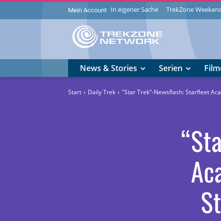
In eigener Sache
TrekZone Weeken
Mein Account
News & Stories
Serien
Film
Start
Daily Trek
"Star Trek"-Newsflash: Starfleet A
“Sta
Aca
St