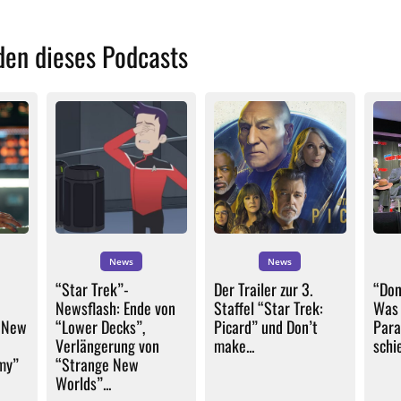
den dieses Podcasts
News
News
“Star Trek”-
Der Trailer zur 3.
“Don
Newsflash: Ende von
Staffel “Star Trek:
Was 
 New
“Lower Decks”,
Picard” und Don’t
Para
Verlängerung von
make...
schie
my”
“Strange New
Worlds”...