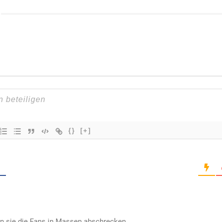
{}
[+]
en sie die Fans in Massen abschrecken…