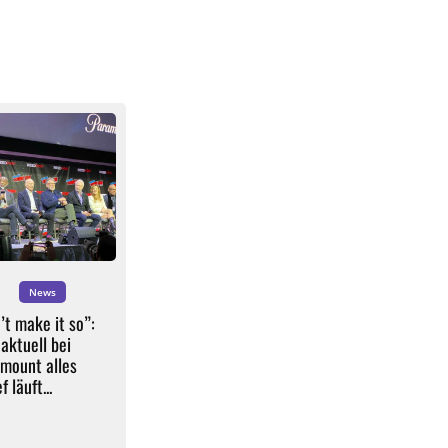
News
’t make it so”:
aktuell bei
mount alles
f läuft...