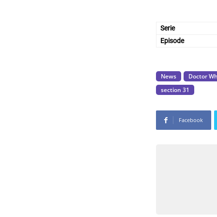
Serie
Episode
News
Doctor W
section 31
Facebook