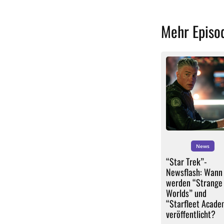
Mehr Episo
News
“Star Trek”-
Newsflash: Wann
werden “Strange
Worlds” und
“Starfleet Acade
veröffentlicht?