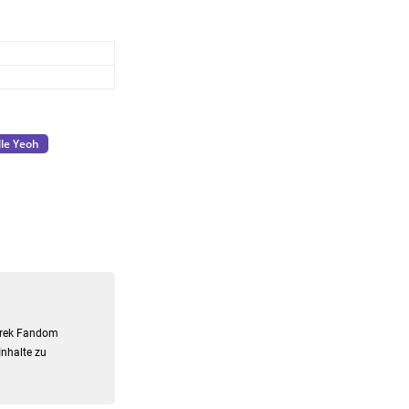
le Yeoh
 Trek Fandom
Inhalte zu