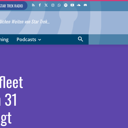
STAR TREK RADIO
ichen Weiten von Star Trek...
ming
Podcasts
fleet
n 31
igt