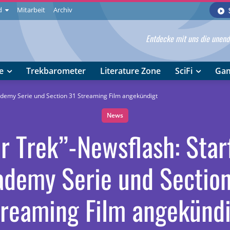
d
Mitarbeit
Archiv
Entdecke mit uns die unendl
e
Trekbarometer
Literature Zone
SciFi
Ga
cademy Serie und Section 31 Streaming Film angekündigt
News
r Trek”-Newsflash: Star
demy Serie und Sectio
reaming Film angekünd