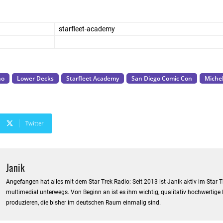
starfleet-academy
ho
Lower Decks
Starfleet Academy
San Diego Comic Con
Michel
Twitter
Janik
Angefangen hat alles mit dem Star Trek Radio: Seit 2013 ist Janik aktiv im Star
multimedial unterwegs. Von Beginn an ist es ihm wichtig, qualitativ hochwertige 
produzieren, die bisher im deutschen Raum einmalig sind.