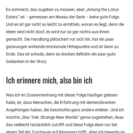
Es schmerzt, das zugeben zu müssen, aber „Among the Lotus
Eaters“ ist – gemessen am Niveau der Serie – keine gute Folge.
Und es ist gar nicht so leicht zu ermitteln, woran es liegt, denn die
Ideen sind nicht doof, es wird nur so gar nichts aus ihnen
gemacht. Die Handlung plätschert vor sich hin, hat ein paar
gezwungen wirkende emotionale Höhepunkte und ist dann zu
Ende. Das ist schade, denn es stecken definitiv ein paar gute
Gedanken in der Story.
Ich erinnere mich, also bin ich
Was ich im Zusammenhang mit dieser Folge häufiger gelesen
habe, ist, dass Menschen, die Erfahrung mit demenzkranken
Angehörigen haben, die Geschichte ganz anders erleben. Und ich
möchte „Star Trek: Strange New Worlds“ gerne zugestehen, dass
das vielleicht tatsächlich zutrifft und diese Folge eben nur bei
einem Teil der Zuschauer auf Resonanz trifft. Aber ich bewerte an