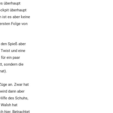
 es überhaupt
ockpit überhaupt
 ist es aber keine
 ersten Folge von
 den Spieß aber
 Twist und eine
für ein paar
t, sondern die
at).
 Züge an. Zwar hat
wird dann aber
Hilfe des Schuhs,
y Walsh hat
ch hier. Betrachtet