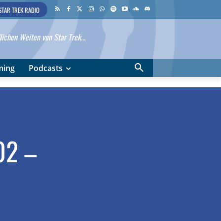
STAR TREK RADIO
ichen Weiten von Star Trek...
ming
Podcasts
02 –