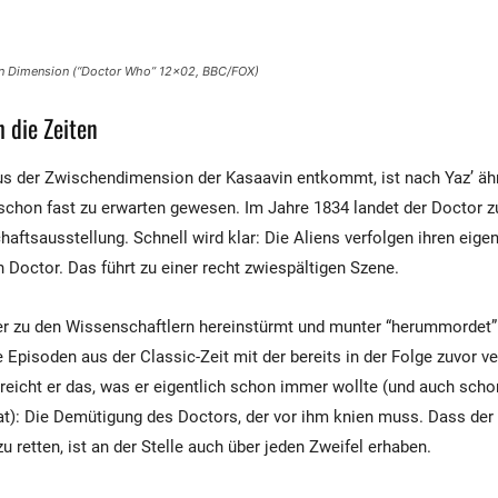
in Dimension (“Doctor Who” 12×02, BBC/FOX)
h die Zeiten
s der Zwischendimension der Kasaavin entkommt, ist nach Yaz’ ähn
 schon fast zu erwarten gewesen. Im Jahre 1834 landet der Doctor 
haftsausstellung. Schnell wird klar: Die Aliens verfolgen ihren eige
n Doctor. Das führt zu einer recht zwiespältigen Szene.
r zu den Wissenschaftlern hereinstürmt und munter “herummordet” 
e Episoden aus der Classic-Zeit mit der bereits in der Folge zuvor 
reicht er das, was er eigentlich schon immer wollte (und auch scho
at): Die Demütigung des Doctors, der vor ihm knien muss. Dass der 
 retten, ist an der Stelle auch über jeden Zweifel erhaben.