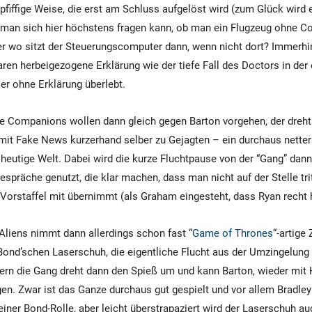
 pfiffige Weise, die erst am Schluss aufgelöst wird (zum Glück wird
 man sich hier höchstens fragen kann, ob man ein Flugzeug ohne C
r wo sitzt der Steuerungscomputer dann, wenn nicht dort? Immerhin
aren herbeigezogene Erklärung wie der tiefe Fall des Doctors in der
ser ohne Erklärung überlebt.
ie Companions wollen dann gleich gegen Barton vorgehen, der dreht
it Fake News kurzerhand selber zu Gejagten – ein durchaus netter
 heutige Welt. Dabei wird die kurze Fluchtpause von der “Gang” dann 
spräche genutzt, die klar machen, dass man nicht auf der Stelle trit
Vorstaffel mit übernimmt (als Graham eingesteht, dass Ryan recht h
 Aliens nimmt dann allerdings schon fast “
Game of Thrones
“-artige
nd’schen Laserschuh, die eigentliche Flucht aus der Umzingelung 
dern die Gang dreht dann den Spieß um und kann Barton, wieder mit 
gen. Zwar ist das Ganze durchaus gut gespielt und vor allem Bradle
einer Bond-Rolle, aber leicht überstrapaziert wird der Laserschuh au