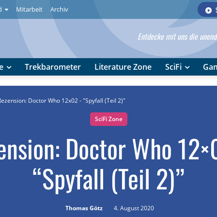
d
Mitarbeit
Archiv
Entdecke mit uns die unendl
e
Trekbarometer
Literature Zone
SciFi
Ga
Rezension: Doctor Who 12x02 - "Spyfall (Teil 2)"
SciFi Zone
ension: Doctor Who 12×
“Spyfall (Teil 2)”
Thomas Götz
4. August 2020