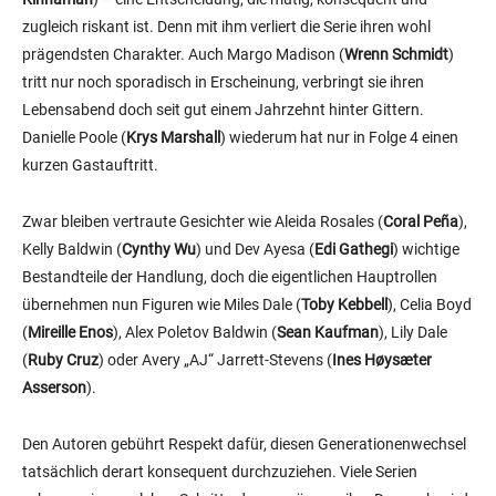
zugleich riskant ist. Denn mit ihm verliert die Serie ihren wohl
prägendsten Charakter. Auch Margo Madison (
Wrenn Schmidt
)
tritt nur noch sporadisch in Erscheinung, verbringt sie ihren
Lebensabend doch seit gut einem Jahrzehnt hinter Gittern.
Danielle Poole (
Krys Marshall
) wiederum hat nur in Folge 4 einen
kurzen Gastauftritt.
Zwar bleiben vertraute Gesichter wie Aleida Rosales (
Coral Peña
),
Kelly Baldwin (
Cynthy Wu
) und Dev Ayesa (
Edi Gathegi
) wichtige
Bestandteile der Handlung, doch die eigentlichen Hauptrollen
übernehmen nun Figuren wie Miles Dale (
Toby Kebbell
), Celia Boyd
(
Mireille Enos
), Alex Poletov Baldwin (
Sean Kaufman
), Lily Dale
(
Ruby Cruz
) oder Avery „AJ“ Jarrett-Stevens (
Ines Høysæter
Asserson
).
Den Autoren gebührt Respekt dafür, diesen Generationenwechsel
tatsächlich derart konsequent durchzuziehen. Viele Serien