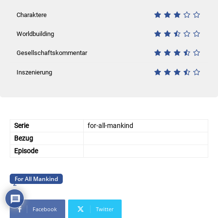
Charaktere
Worldbuilding
Gesellschaftskommentar
Inszenierung
Serie
for-all-mankind
Bezug
Episode
For All Mankind
2
Facebook
Twitter