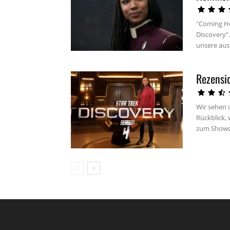
"Coming Hom
Discovery“.
unsere ausf
Rezensi
Wir sehen u
Rückblick, 
zum Showd