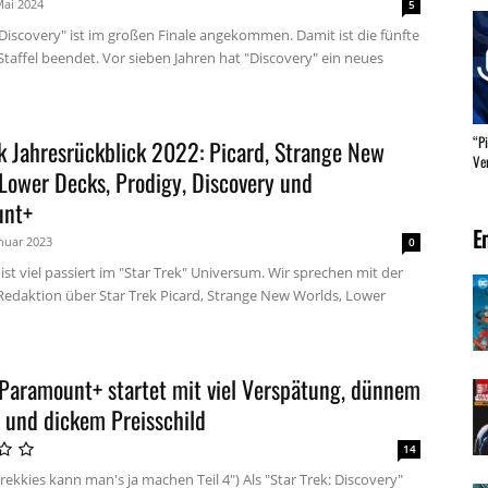
Mai 2024
5
 Discovery" ist im großen Finale angekommen. Damit ist die fünfte
Staffel beendet. Vor sieben Jahren hat "Discovery" ein neues
“P
k Jahresrückblick 2022: Picard, Strange New
Ver
Lower Decks, Prodigy, Discovery und
unt+
E
anuar 2023
0
 ist viel passiert im "Star Trek" Universum. Wir sprechen mit der
edaktion über Star Trek Picard, Strange New Worlds, Lower
 Paramount+ startet mit viel Verspätung, dünnem
 und dickem Preisschild
14
Trekkies kann man's ja machen Teil 4") Als "Star Trek: Discovery"