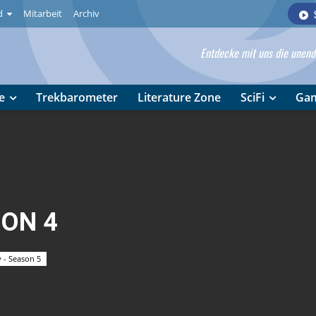
d
Mitarbeit
Archiv
Entdecke mit uns die unendl
e
Trekbarometer
Literature Zone
SciFi
Ga
SON 4
 - Season 5