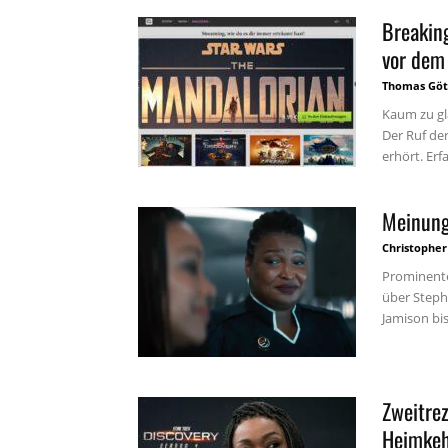
Breakin
vor dem
Thomas Göt
Kaum zu g
Der Ruf de
erhört. Erfa
Meinung
Christopher
Prominente
über Steph
Jamison bis.
Zweitre
Heimkeh