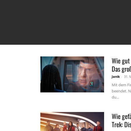
Wie gut 
Das gro
Janik
-
31. 
Mit dem Fin
beendet. N
du...
Wie gefä
Trek: Di