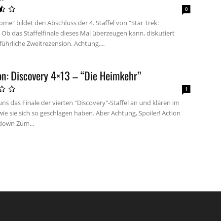
0
e" bildet den Abschluss der 4. Staffel von "Star Trek:
 Ob das Staffelfinale dieses Mal überzeugen kann, diskutiert
ührliche Zweitrezension. Achtung,...
on: Discovery 4×13 – “Die Heimkehr”
1
ns das Finale der vierten "Discovery"-Staffel an und klären im
wie sie sich so geschlagen haben. Aber Achtung, Spoiler! Action
own Zum...