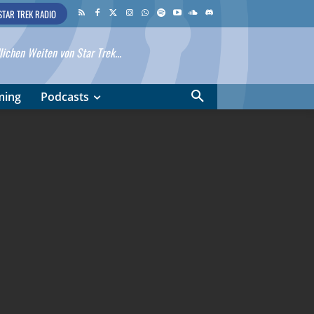
STAR TREK RADIO
ichen Weiten von Star Trek...
ming
Podcasts