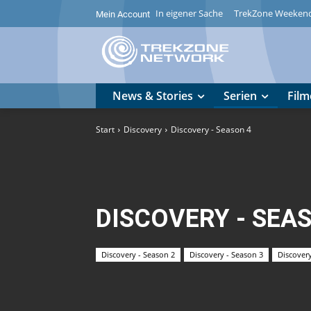
In eigener Sache
TrekZone Weeken
Mein Account
News & Stories
Serien
Film
Start
Discovery
Discovery - Season 4
DISCOVERY - SEA
Discovery - Season 2
Discovery - Season 3
Discovery