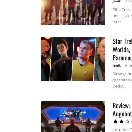
Janik
-
30. 
"Star Trek:
und letzte 
"Star...
Star Tre
Worlds, 
Paramo
Janik
-
6. J
Dieses Jahr
gesamten R
Decks,...
Review:
Angebot
(aka. "Mit 