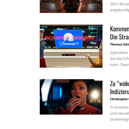
2021 abrup
angekündigt
Komment
Die Stra
Thomas Göt
Irgendwas 
das die Sc
kann. Diesm
Zu “woke
Indizie
Christopher
In Amerika
und sexuel
Streamingma