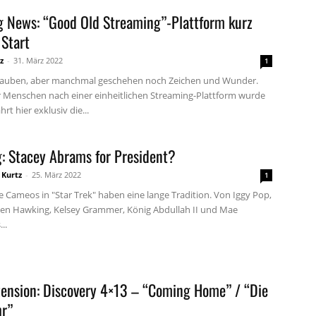
g News: “Good Old Streaming”-Plattform kurz
 Start
z
-
31. März 2022
1
lauben, aber manchmal geschehen noch Zeichen und Wunder.
r Menschen nach einer einheitlichen Streaming-Plattform wurde
hrt hier exklusiv die...
: Stacey Abrams for President?
 Kurtz
-
25. März 2022
1
 Cameos in "Star Trek" haben eine lange Tradition. Von Iggy Pop,
en Hawking, Kelsey Grammer, König Abdullah II und Mae
..
zension: Discovery 4×13 – “Coming Home” / “Die
r”