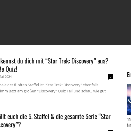
kennst du dich mit “Star Trek: Discovery” aus?
ße Quiz!
E
Mai 2024
0
ale der fünften Staffel ist "Star Trek: Discovery" ebenfalls
imm jetzt am großen "Discovery" Quiz Teil und schau, wie gut
llt euch die 5. Staffel & die gesamte Serie “Star
“D
scovery”?
hi