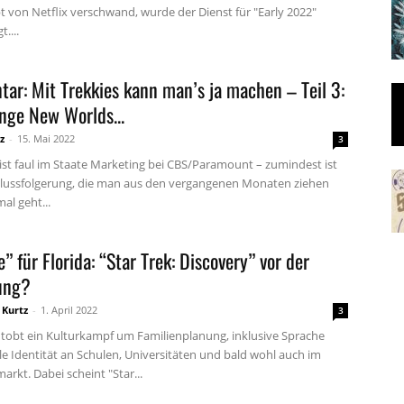
t von Netflix verschwand, wurde der Dienst für "Early 2022"
....
ar: Mit Trekkies kann man’s ja machen – Teil 3:
nge New Worlds...
z
-
15. Mai 2022
3
ist faul im Staate Marketing bei CBS/Paramount – zumindest ist
hlussfolgerung, die man aus den vergangenen Monaten ziehen
al geht...
” für Florida: “Star Trek: Discovery” vor der
rung?
 Kurtz
-
1. April 2022
3
 tobt ein Kulturkampf um Familienplanung, inklusive Sprache
le Identität an Schulen, Universitäten und bald wohl auch im
rkt. Dabei scheint "Star...