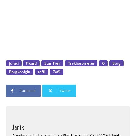
Please Wait
jurati
Picard
Star Trek
Trekbarometer
Q
Borg
Borgkönigin
raffi
7of9
Facebook
Twitter
Janik
Angefangen hat alles mit dem Star Trek Radio: Seit 2013 ist Janik