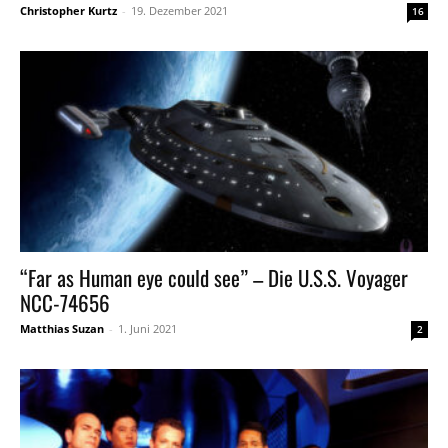
Christopher Kurtz
-
19. Dezember 2021
16
“Far as Human eye could see” – Die U.S.S. Voyager
NCC-74656
Matthias Suzan
-
1. Juni 2021
2