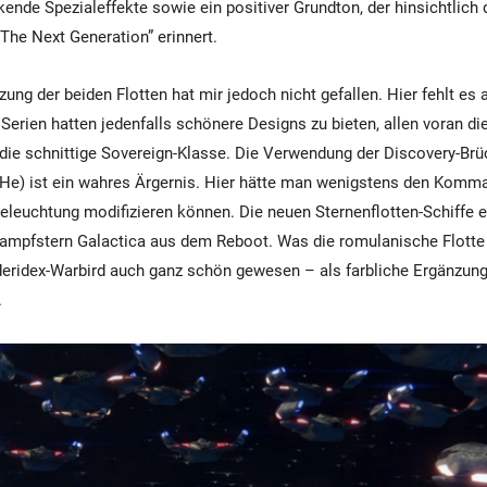
ende Spezialeffekte sowie ein positiver Grundton, der hinsichtlich d
“The Next Generation” erinnert.
ung der beiden Flotten hat mir jedoch nicht gefallen. Hier fehlt es a
 Serien hatten jedenfalls schönere Designs zu bieten, allen voran d
die schnittige Sovereign-Klasse. Die Verwendung der Discovery-Brü
 He) ist ein wahres Ärgernis. Hier hätte man wenigstens den Kom
eleuchtung modifizieren können. Die neuen Sternenflotten-Schiffe 
ampfstern Galactica aus dem Reboot. Was die romulanische Flotte 
deridex-Warbird auch ganz schön gewesen – als farbliche Ergänzun
.