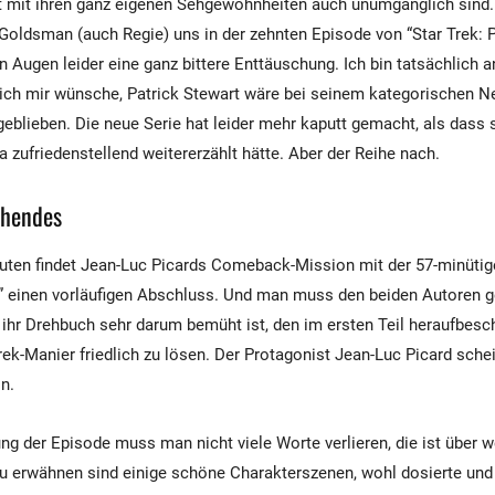
it mit ihren ganz eigenen Sehgewohnheiten auch unumgänglich sind
oldsman (auch Regie) uns in der zehnten Episode von “Star Trek: P
en Augen leider eine ganz bittere Enttäuschung. Ich bin tatsächlich 
ich mir wünsche, Patrick Stewart wäre bei seinem kategorischen N
blieben. Die neue Serie hat leider mehr kaputt gemacht, als dass 
a zufriedenstellend weitererzählt hätte. Aber der Reihe nach.
chendes
ten findet Jean-Luc Picards Comeback-Mission mit der 57-minütige
2” einen vorläufigen Abschluss. Und man muss den beiden Autoren 
 ihr Drehbuch sehr darum bemüht ist, den im ersten Teil heraufbes
rek-Manier friedlich zu lösen. Der Protagonist Jean-Luc Picard schei
in.
ung der Episode muss man nicht viele Worte verlieren, die ist über 
zu erwähnen sind einige schöne Charakterszenen, wohl dosierte un