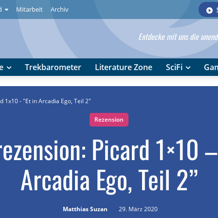
d
Mitarbeit
Archiv
Entdecke mit uns die unendl
e
Trekbarometer
Literature Zone
SciFi
Ga
 1x10 - "Et in Arcadia Ego, Teil 2"
Rezension
ezension: Picard 1×10 –
Arcadia Ego, Teil 2”
Matthias Suzan
29. März 2020