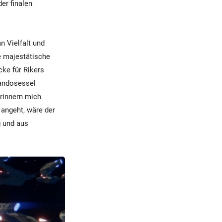
er finalen
n Vielfalt und
ie majestätische
cke für Rikers
mandosessel
erinnern mich
angeht, wäre der
g und aus