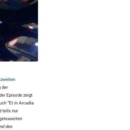
 zweiten
 der
der Episode zeigt
uch “Et in Arcadia
 teils nur
ngeteaserten
and des