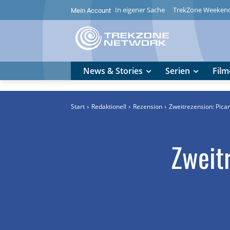
In eigener Sache
TrekZone Weeken
Mein Account
News & Stories
Serien
Film
Start
Redaktionell
Rezension
Zweitrezension: Picard
Zweitr