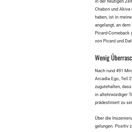
in der heutigen Ze
Chabon und Akiva G
haben, ist in mein
angelangt, an dem 
Picard-Comeback ge
von Picard und Dat
Wenig Überras
Nach rund 491 Minu
Arcadia Ego, Teil 
zugutehalten, dass
in altehrwürdiger T
prädestiniert zu se
Über die Inszenier
gelungen. Positiv 