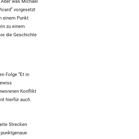
. Aber was Michael
icard” vorgesetzt
an einem Punkt
ein zu einem
sie die Geschichte
n Folge “Et in
gewiss
chworenen Konflikt
nt hierfür auch
weite Strecken
d punktgenaue