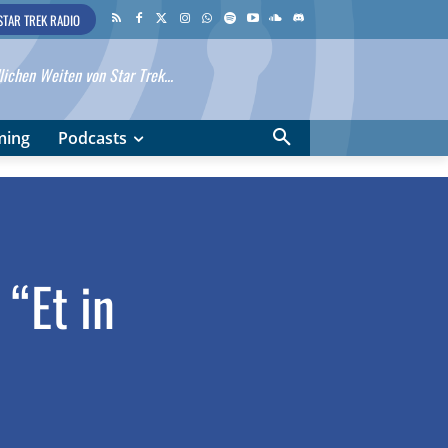
STAR TREK RADIO
ichen Weiten von Star Trek...
ming
Podcasts
 “Et in