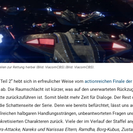
eilen zur Rettung herbei (Bild: ViacomCBS).(Bild: ViacomCBS).
 Teil 2” hebt sich in erfreulicher Weise vom
actionreichen Finale der
ab. Die Raumschlacht ist kürzer, was auf den unerwarteten Rückzug
te zurückzuführen ist. Somit bleibt mehr Zeit für Dialoge. Der Rest 
die Schattenseite der Serie. Denn wie bereits befürchtet, lässt uns a
ahlreichen halbgaren Handlungssträngen, unbeantworteten Fragen und
kretisierten Charakteren zurück. Viele der im Verlauf der Staffel a
rs-Attacke, Nareks und Narissas Eltern, Ramdha, Borg-Kubus, Zust