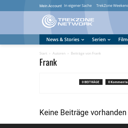
In eigener Sache
TrekZone Weeken
Mein Account
News & Stories
Serien
Film
Start
Autoren
Beiträge von Frank
Frank
0 BEITRÄGE
0 Kommenta
Keine Beiträge vorhanden