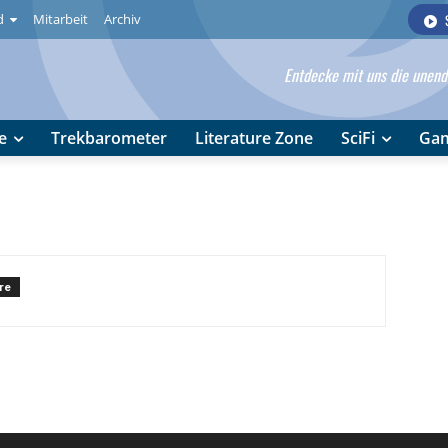
d
Mitarbeit
Archiv
Entdecke mit uns die unendl
e
Trekbarometer
Literature Zone
SciFi
Ga
re