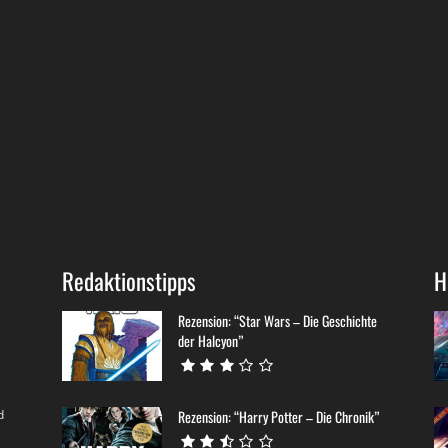
Redaktionstipps
H
Rezension: “Star Wars – Die Geschichte
der Halcyon”
d
Rezension: “Harry Potter – Die Chronik”