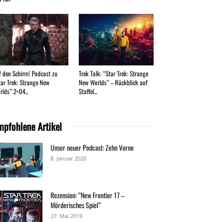
f den Schirm! Podcast zu
Trek Talk: “Star Trek: Strange
tar Trek: Strange New
New Worlds” – Rückblick auf
rlds” 2×04...
Staffel...
mpfohlene Artikel
Unser neuer Podcast: Zehn Vorne
8. Januar 2020
Rezension: “New Frontier 17 –
Mörderisches Spiel”
27. Mai 2019