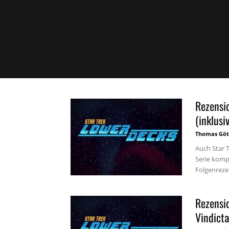
Rezensio
(inklusi
Thomas Göt
Auch Star 
Serie kompl
Folgenrezen
Rezensi
Vindicta