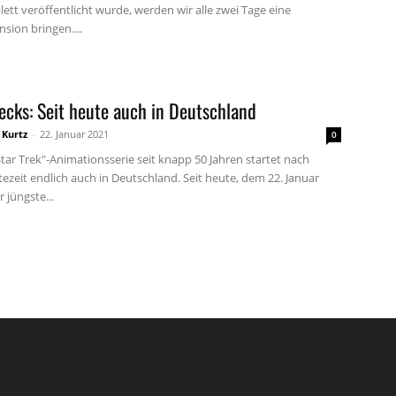
ett veröffentlicht wurde, werden wir alle zwei Tage eine
sion bringen....
ecks: Seit heute auch in Deutschland
 Kurtz
-
22. Januar 2021
0
Star Trek"-Animationsserie seit knapp 50 Jahren startet nach
ezeit endlich auch in Deutschland. Seit heute, dem 22. Januar
r jüngste...