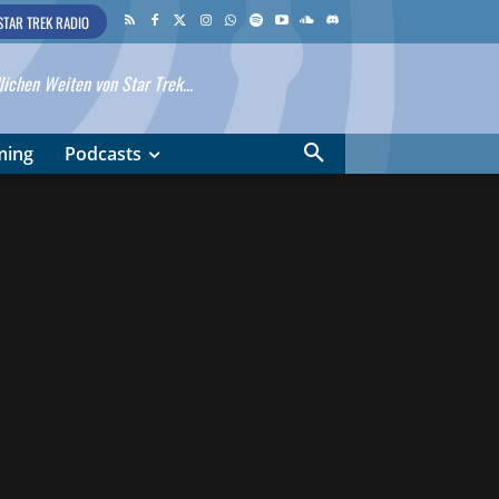
STAR TREK RADIO
ichen Weiten von Star Trek...
ming
Podcasts