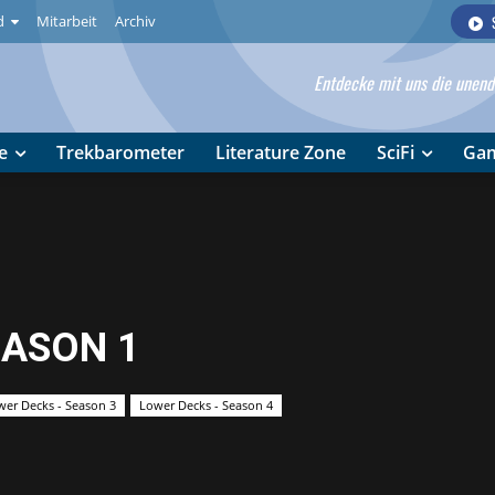
d
Mitarbeit
Archiv
Entdecke mit uns die unendl
e
Trekbarometer
Literature Zone
SciFi
Ga
EASON 1
wer Decks - Season 3
Lower Decks - Season 4