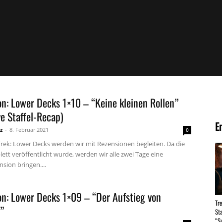
n: Lower Decks 1×10 – “Keine kleinen Rollen”
ve Staffel-Recap)
E
z
-
8. Februar 2021
0
Trek: Lower Decks werden wir mit Rezensionen begleiten. Da die
ett veröffentlicht wurde, werden wir alle zwei Tage eine
sion bringen....
on: Lower Decks 1×09 – “Der Aufstieg von
Tr
”
St
“S