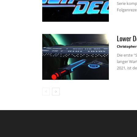
Serie kompl
Folgenrezen
Lower D
Christopher
Die erste "
langer Wart
2021, ist de