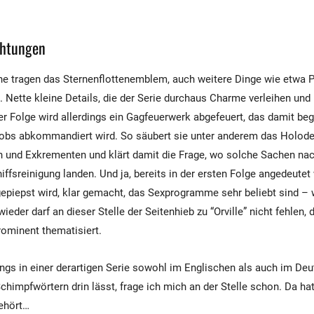
chtungen
he tragen das Sternenflottenemblem, auch weitere Dinge wie etwa 
. Nette kleine Details, die der Serie durchaus Charme verleihen un
rer Folge wird allerdings ein Gagfeuerwerk abgefeuert, das damit beg
 Jobs abkommandiert wird. So säubert sie unter anderem das Holod
n und Exkrementen und klärt damit die Frage, wo solche Sachen nac
fsreinigung landen. Und ja, bereits in der ersten Folge angedeutet 
piepst wird, klar gemacht, das Sexprogramme sehr beliebt sind – 
ieder darf an dieser Stelle der Seitenhieb zu “Orville” nicht fehlen,
rominent thematisiert.
gs in einer derartigen Serie sowohl im Englischen als auch im De
himpfwörtern drin lässt, frage ich mich an der Stelle schon. Da ha
ehört…