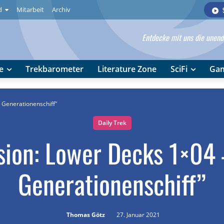
d
Mitarbeit
Archiv
Entdecke mit uns die unendl
e
Trekbarometer
Literature Zone
SciFi
Ga
 Generationenschiff"
Daily Trek
sion: Lower Decks 1×04 
Generationenschiff”
Thomas Götz
27. Januar 2021