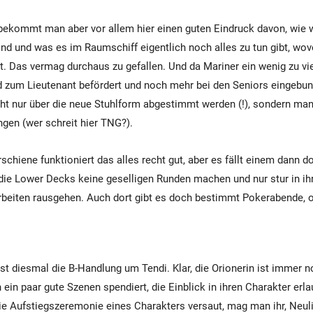
ekommt man aber vor allem hier einen guten Eindruck davon, wie w
ind und was es im Raumschiff eigentlich noch alles zu tun gibt, w
 Das vermag durchaus zu gefallen. Und da Mariner ein wenig zu vie
d zum Lieutenant befördert und noch mehr bei den Seniors eingebun
t nur über die neue Stuhlform abgestimmt werden (!), sondern man
gen (wer schreit hier TNG?).
schiene funktioniert das alles recht gut, aber es fällt einem dann 
die Lower Decks keine geselligen Runden machen und nur stur in ih
beiten rausgehen. Auch dort gibt es doch bestimmt Pokerabende, 
 ist diesmal die B-Handlung um Tendi. Klar, die Orionerin ist immer
in paar gute Szenen spendiert, die Einblick in ihren Charakter erla
e Aufstiegszeremonie eines Charakters versaut, mag man ihr, Neulin