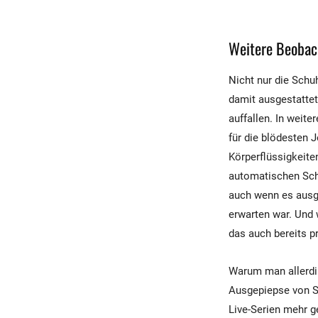
Weitere Beoba
Nicht nur die Schu
damit ausgestattet
auffallen. In weite
für die blödesten
Körperflüssigkeite
automatischen Schif
auch wenn es ausge
erwarten war. Und w
das auch bereits p
Warum man allerdin
Ausgepiepse von Sc
Live-Serien mehr g