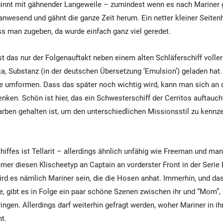
innt mit gähnender Langeweile – zumindest wenn es nach Mariner g
 anwesend und gähnt die ganze Zeit herum. Ein netter kleiner Seiten
ss man zugeben, da wurde einfach ganz viel geredet.
ist das nur der Folgenauftakt neben einem alten Schläferschiff volle
a, Substanz (in der deutschen Übersetzung ‘Emulsion’) geladen hat.
 umformen. Dass das später noch wichtig wird, kann man sich an d
nken. Schön ist hier, das ein Schwesterschiff der Cerritos auftaucht
Farben gehalten ist, um den unterschiedlichen Missionsstil zu kennz
iffes ist Tellarit – allerdings ähnlich unfähig wie Freeman und man
mer diesen Klischeetyp an Captain an vorderster Front in der Serie
ird es nämlich Mariner sein, die die Hosen anhat. Immerhin, und das
e, gibt es in Folge ein paar schöne Szenen zwischen ihr und “Mom”,
ingen. Allerdings darf weiterhin gefragt werden, woher Mariner in i
t.