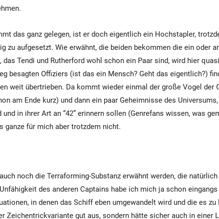
nehmen.
t das ganz gelegen, ist er doch eigentlich ein Hochstapler, trotzd
ig zu aufgesetzt. Wie erwähnt, die beiden bekommen die ein oder a
, das Tendi und Rutherford wohl schon ein Paar sind, wird hier qua
eg besagten Offiziers (ist das ein Mensch? Geht das eigentlich?) fi
en weit übertrieben. Da kommt wieder einmal der große Vogel der G
hon am Ende kurz) und dann ein paar Geheimnisse des Universums, 
 und in ihrer Art an “42” erinnern sollen (Genrefans wissen, was gem
as ganze für mich aber trotzdem nicht.
auch noch die Terraforming-Substanz erwähnt werden, die natürlich 
 Unfähigkeit des anderen Captains habe ich mich ja schon eingang
tuationen, in denen das Schiff eben umgewandelt wird und die es zu 
der Zeichentrickvariante gut aus, sondern hätte sicher auch in einer L