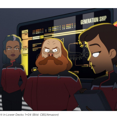
larit in Lower Decks 1×04 (Bild: CBS/Amazon)