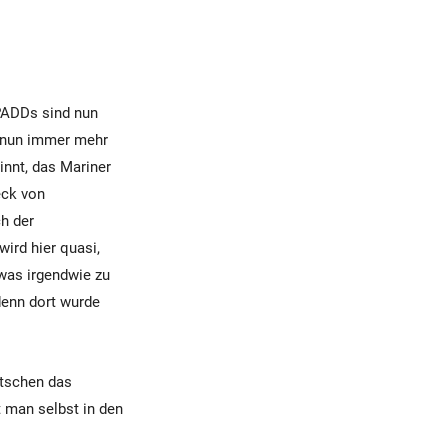
PADDs sind nun
d nun immer mehr
innt, das Mariner
eck von
h der
wird hier quasi,
was irgendwie zu
 denn dort wurde
utschen das
t man selbst in den