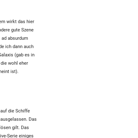
em wirkt das hier
ndere gute Szene
si ad absurdum
nde ich dann auch
alaxis (gab es in
die wohl eher
eint ist).
auf die Schiffe
s ausgelassen. Das
lösen gilt. Das
ive-Serie einiges