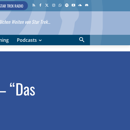
STAR TREK RADIO
ichen Weiten von Star Trek...
ming
Podcasts
– “Das