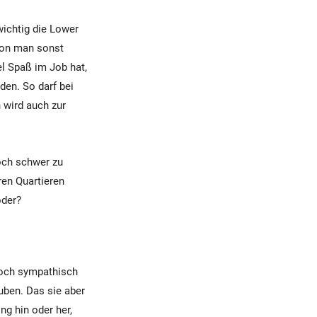
ichtig die Lower
ovon man sonst
l Spaß im Job hat,
den. So darf bei
 wird auch zur
doch schwer zu
ren Quartieren
oder?
 noch sympathisch
uben. Das sie aber
g hin oder her,