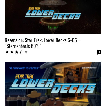
Rezension: Star Trek: Lower Decks 5×05 –
“Sternenbasis 80?!”
1