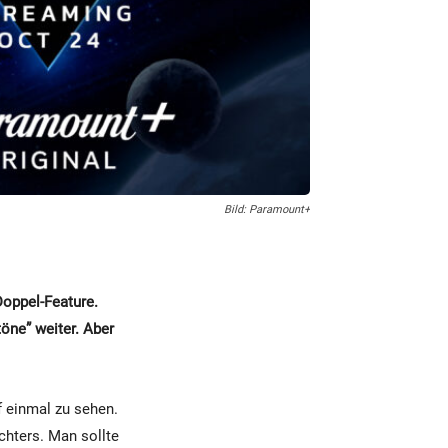
Bild: Paramount+
Doppel-Feature.
töne” weiter. Aber
f einmal zu sehen.
achters. Man sollte