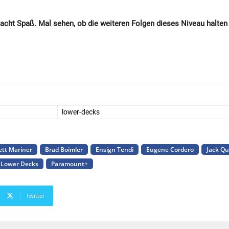
cht Spaß. Mal sehen, ob die weiteren Folgen dieses Niveau halten
lower-decks
ett Mariner
Brad Boimler
Ensign Tendi
Eugene Cordero
Jack Qu
Lower Decks
Paramount+
Twitter