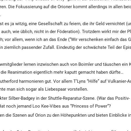
oren. Die Fokussierung auf die Orioner kommt allerdings in allen bei
.
st es ja witzig, eine Gesellschaft zu feiern, die ihr Geld vernichtet (
auch, wie üblich, nicht in der Föderation). Trotzdem wirkt mir der Pl
h; vor allem, wenn ich an das Ende (“Wir verschenken einfach das G
n ziemlich passender Zufall. Eindeutig der schwächste Teil der Epi
wmitglieder lernen inzwischen auch von Boimler und täuschen ein 
die Reanimation eigentlich mehr kaputt gemacht haben dürfte…
utherford harmonieren gut. Vor allem T’Lyns “Hilfe” auf Vulkanier-A
nte man sich sogar als Liebespaar vorstellen.
kter Silber-Badgey in der Shuttle-Reparatur-Szene. (War das Positiv-
Hat noch jemand Loo Kee-Vibes aus “Princess of Power”?
en die Szenen auf Orion zu den Höhepunkten und bieten Einblicke in