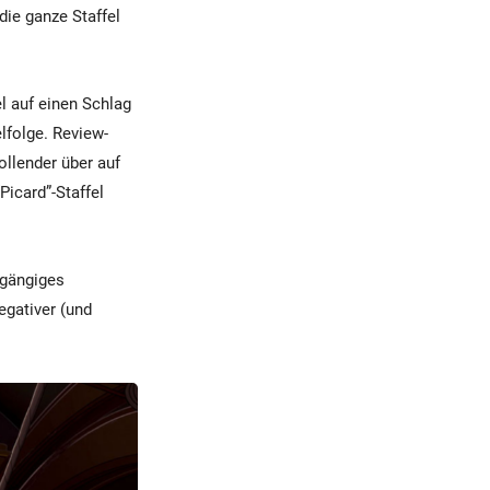
die ganze Staffel
el auf einen Schlag
lfolge. Review-
ollender über auf
Picard”-Staffel
hgängiges
egativer (und