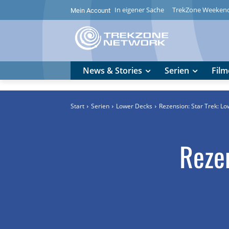
In eigener Sache
TrekZone Weeken
Mein Account
News & Stories
Serien
Film
Start
Serien
Lower Decks
Rezension: Star Trek: L
Reze