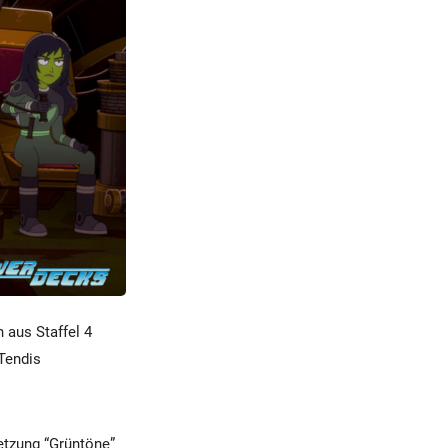
n aus Staffel 4
 Tendis
setzung “Grüntöne”