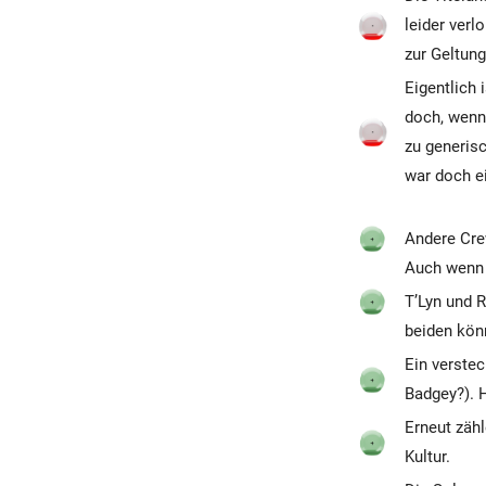
leider verl
zur Geltung
Eigentlich i
doch, wenn 
zu generisc
war doch ei
Andere Cre
Auch wenn 
T’Lyn und R
beiden kön
Ein verstec
Badgey?). 
Erneut zähl
Kultur.