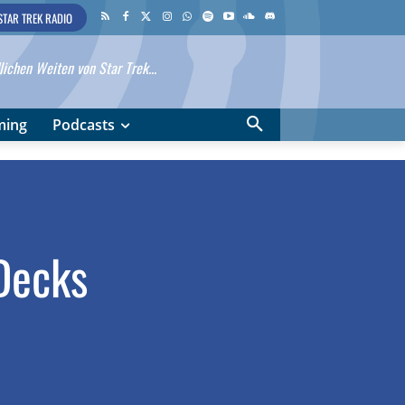
STAR TREK RADIO
ichen Weiten von Star Trek...
ming
Podcasts
Decks