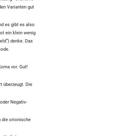
den Varianten gut
und es gibt es also
ot ein klein wenig
eld”) denke. Das
sode.
Koma vor. Gut!
rt überzeugt. Die
 oder Negativ-
 die orionische