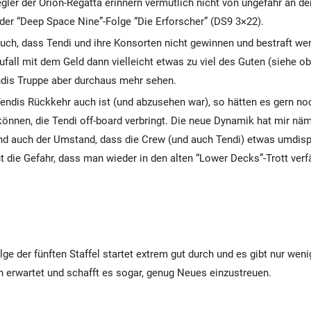
gler der Orion-Regatta erinnern vermutlich nicht von ungefähr an d
der “Deep Space Nine”-Folge “Die Erforscher” (DS9 3×22).
uch, dass Tendi und ihre Konsorten nicht gewinnen und bestraft wer
fall mit dem Geld dann vielleicht etwas zu viel des Guten (siehe obe
ndis Truppe aber durchaus mehr sehen.
endis Rückkehr auch ist (und abzusehen war), so hätten es gern no
önnen, die Tendi off-board verbringt. Die neue Dynamik hat mir näm
Und auch der Umstand, dass die Crew (und auch Tendi) etwas umdis
 die Gefahr, dass man wieder in den alten “Lower Decks”-Trott verfä
lge der fünften Staffel startet extrem gut durch und es gibt nur we
erwartet und schafft es sogar, genug Neues einzustreuen.