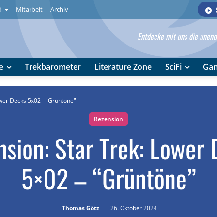
d
Mitarbeit
Archiv
Entdecke mit uns die unendl
e
Trekbarometer
Literature Zone
SciFi
Ga
ower Decks 5x02 - "Grüntöne"
Rezension
nsion: Star Trek: Lower 
5×02 – “Grüntöne”
Thomas Götz
26. Oktober 2024