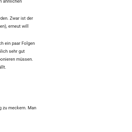
en ähnlichen
den. Zwar ist der
n), erneut will
ch ein paar Folgen
lich sehr gut
ponieren müssen.
llt.
nig zu meckern. Man