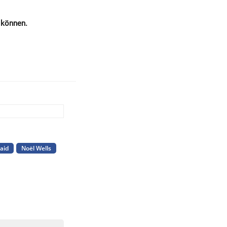
 können.
aid
Noël Wells