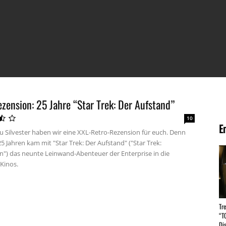
zension: 25 Jahre “Star Trek: Der Aufstand”
10
E
zu Silvester haben wir eine XXL-Retro-Rezension für euch. Denn
5 Jahren kam mit "Star Trek: Der Aufstand" ("Star Trek:
on") das neunte Leinwand-Abenteuer der Enterprise in die
Kinos.
Tr
“T
Dis