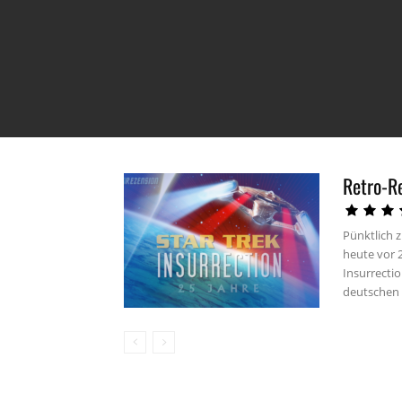
Retro-Re
Pünktlich 
heute vor 2
Insurrecti
deutschen 