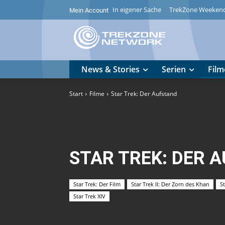
In eigener Sache
TrekZone Weeken
Mein Account
News & Stories
Serien
Film
Start
Filme
Star Trek: Der Aufstand
STAR TREK: DER 
Star Trek: Der Film
Star Trek II: Der Zorn des Khan
S
Star Trek XIV