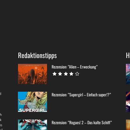
Redaktionstipps
H
Rezension: “Alien – Erweckung”
d
Rezension: “Supergirl – Einfach super!?”
th
k
Rezension: “Rogues! 2 – Das kalte Schiff”
is