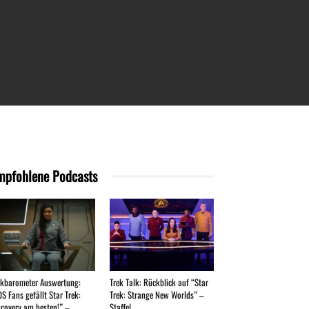
mpfohlene Podcasts
ekbarometer Auswertung:
Trek Talk: Rückblick auf “Star
OS Fans gefällt Star Trek:
Trek: Strange New Worlds” –
covery am besten!” –...
Staffel...