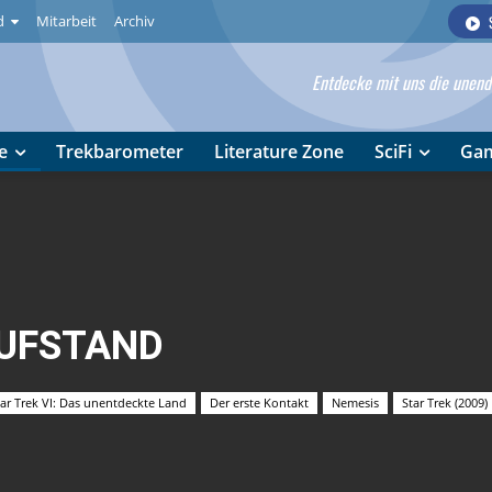
d
Mitarbeit
Archiv
Entdecke mit uns die unendl
e
Trekbarometer
Literature Zone
SciFi
Ga
AUFSTAND
tar Trek VI: Das unentdeckte Land
Der erste Kontakt
Nemesis
Star Trek (2009)