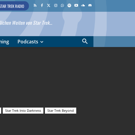
STAR TREK RADIO
ichen Weiten von Star Trek...
ming
Podcasts
Star Trek Into Darkness
Star Trek Beyond