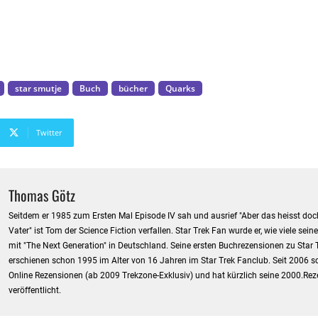
star smutje
Buch
bücher
Quarks
Twitter
Thomas Götz
Seitdem er 1985 zum Ersten Mal Episode IV sah und ausrief "Aber das heisst doch
Vater" ist Tom der Science Fiction verfallen. Star Trek Fan wurde er, wie viele sein
mit "The Next Generation" in Deutschland. Seine ersten Buchrezensionen zu Star 
erschienen schon 1995 im Alter von 16 Jahren im Star Trek Fanclub. Seit 2006 sc
Online Rezensionen (ab 2009 Trekzone-Exklusiv) und hat kürzlich seine 2000.Re
veröffentlicht.