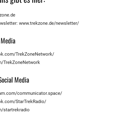
zone.de
wsletter: www.trekzone.de/newsletter/
 Media
ok.com/TrekZoneNetwork/
com/TrekZoneNetwork
ocial Media
gram.com/communicator.space/
ok.com/StarTrekRadio/
m/startrekradio