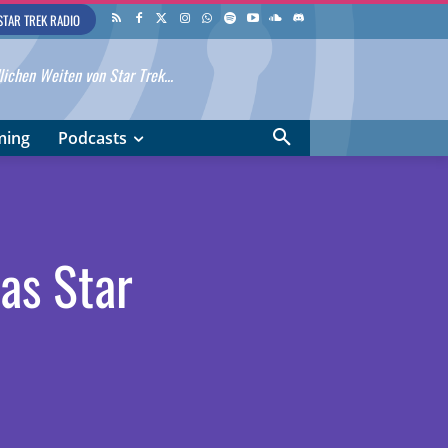
STAR TREK RADIO
ichen Weiten von Star Trek...
ming
Podcasts
as Star