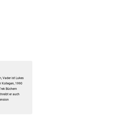
, Vader ist Lukes
er Kollegen, 1990
Trek Büchern
hreibt er auch
zension