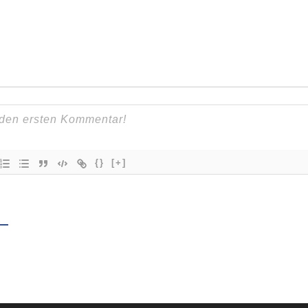
{}
[+]