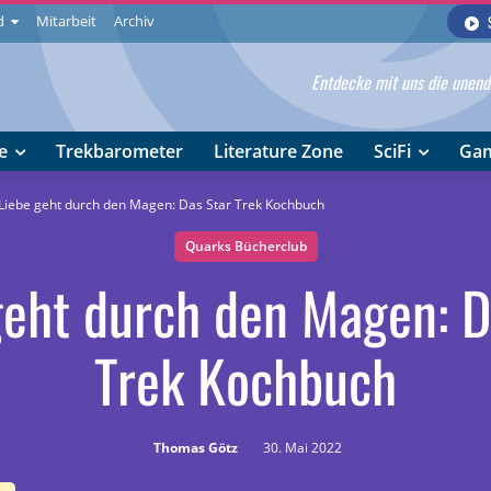
d
Mitarbeit
Archiv
Entdecke mit uns die unendl
e
Trekbarometer
Literature Zone
SciFi
Ga
Liebe geht durch den Magen: Das Star Trek Kochbuch
Quarks Bücherclub
geht durch den Magen: D
Trek Kochbuch
Thomas Götz
30. Mai 2022