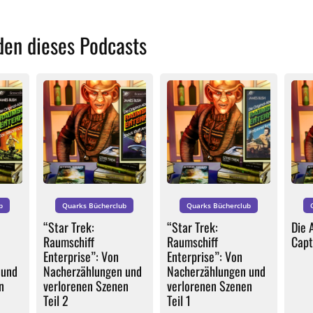
den dieses Podcasts
b
Quarks Bücherclub
Quarks Bücherclub
“Star Trek:
“Star Trek:
Die 
Raumschiff
Raumschiff
Capt
Enterprise”: Von
Enterprise”: Von
 und
Nacherzählungen und
Nacherzählungen und
n
verlorenen Szenen
verlorenen Szenen
Teil 2
Teil 1