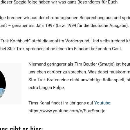
In dieser Spezialfolge haben wir was ganz Besonderes für Euch.
lge brechen wir aus der chronologischen Besprechung aus und spri
unft – genauer ins Jahr 1997 (bzw. 1999 für die deutsche Ausgabe).
ar Trek Kochbuch” steht diesmal im Vordergrund. Und selbstredend k
 bei Star Trek sprechen, ohne einen im Fandom bekannten Gast.
Niemand geringerer als Tim Beutler (Smutje) ist heu
uns eben darüber zu sprechen. Was dabei rauskomm
Star Trek-Braten eine nicht unwichtige Rolle spielt, hö
extra langen Folge.
Tims Kanal findet ihr übrigens auf
Youtube
:
https://www.youtube.com/c/StarSmutje
ns gibt es hier: