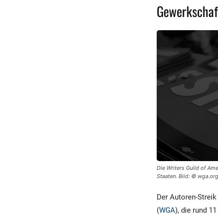
Gewerkschaf
Die Writers Guild of Am
Staaten. Bild: © wga.or
Der Autoren-Streik
(
WGA
), die rund 1