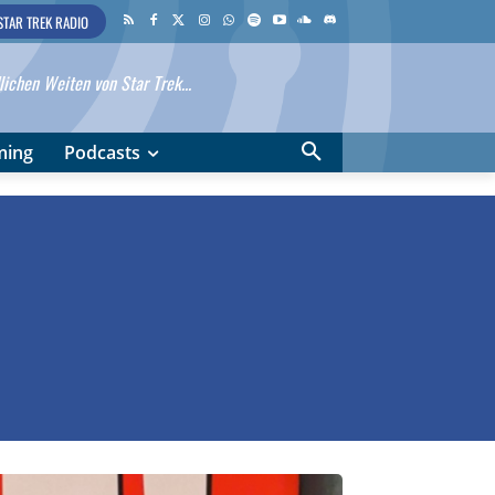
STAR TREK RADIO
ichen Weiten von Star Trek...
ming
Podcasts