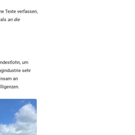
ne Texte verfassen,
 als
an die
indestlohn, um
gindustrie sehr
einsam an
lligenzen.