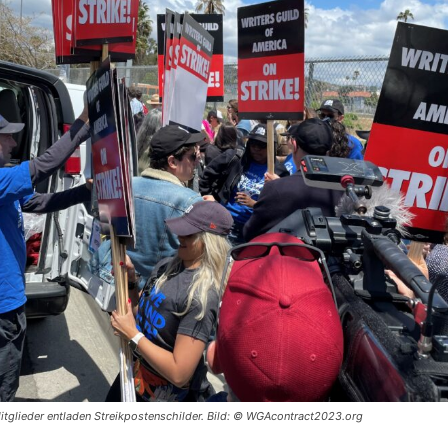
tglieder entladen Streikpostenschilder. Bild: © WGAcontract2023.org