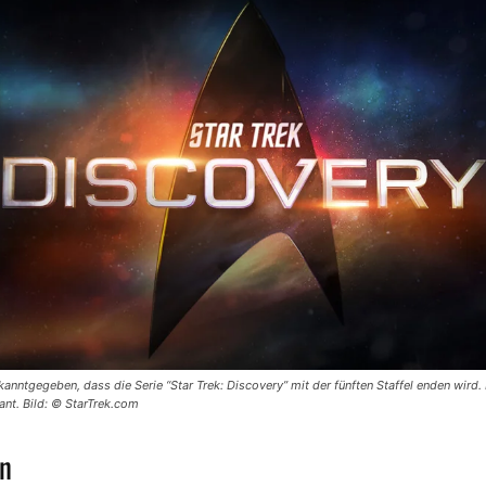
ntgegeben, dass die Serie “Star Trek: Discovery” mit der fünften Staffel enden wird. I
ant. Bild: © StarTrek.com
n