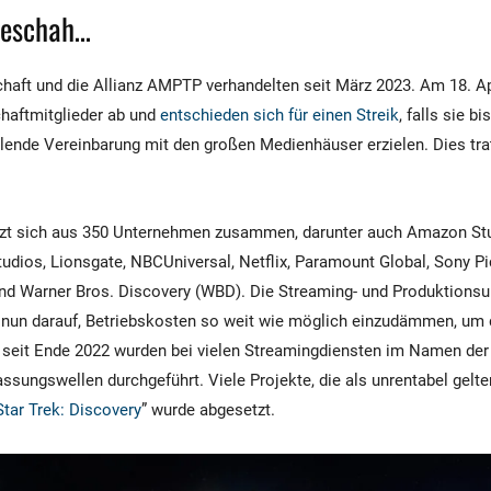
geschah…
aft und die Allianz AMPTP verhandelten seit März 2023. Am 18. A
aftmitglieder ab und
entschieden sich für einen Streik
, falls sie b
llende Vereinbarung mit den großen Medienhäuser erzielen. Dies trat 
setzt sich aus 350 Unternehmen zusammen, darunter auch Amazon 
tudios, Lionsgate, NBCUniversal, Netflix, Paramount Global, Sony Pi
d Warner Bros. Discovery (WBD). Die Streaming- und Produktions
 nun darauf, Betriebskosten so weit wie möglich einzudämmen, um 
 seit Ende 2022 wurden bei vielen Streamingdiensten im Namen de
ssungswellen durchgeführt. Viele Projekte, die als unrentabel gelt
Star Trek: Discovery
” wurde abgesetzt.