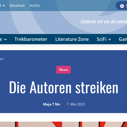
d
Mitarbeit
Archiv
Entdecke mit uns die unendl
e
Trekbarometer
Literature Zone
SciFi
Ga
ken
News
Die Autoren streiken
Maja T Mo
7. Mai 2023