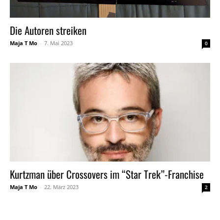
Die Autoren streiken
Maja T Mo
-
7. Mai 2023
0
Kurtzman über Crossovers im “Star Trek”-Franchise
Maja T Mo
-
22. März 2023
2