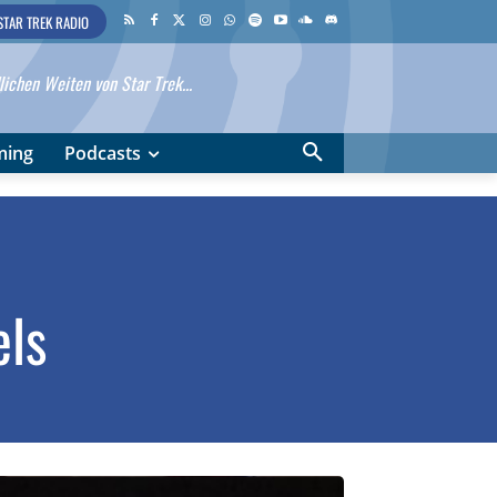
STAR TREK RADIO
ichen Weiten von Star Trek...
ming
Podcasts
els