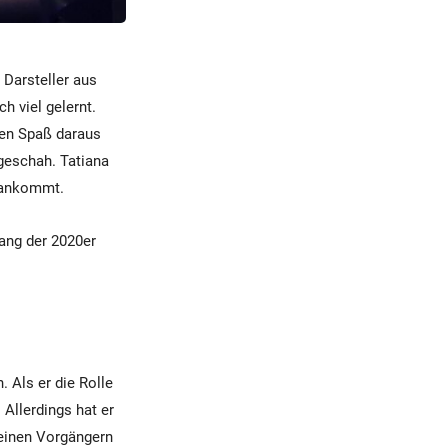
e Darsteller aus
h viel gelernt.
nen Spaß daraus
geschah. Tatiana
f ankommt.
fang der 2020er
. Als er die Rolle
 Allerdings hat er
seinen Vorgängern