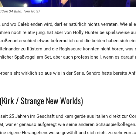
dCon 34 (Bild: Tom Götz)
, und wo Caleb enden wird, darf er natürlich nichts verraten. Wie all
ahren noch relativ jung, hat aber von Holly Hunter beispielsweise auc
Größenunterschied etwas befremdlich und die beiden haben sich ei
einander zu flüstern und die Regisseure konnten nicht hören, was 
nlicher Spaßvogel am Set, aber auch professionell, wenn es darau
rper sieht wirklich so aus wie in der Serie, Sandro hatte bereits An
(Kirk / Strange New Worlds)
seit 25 Jahren im Geschäft und kam gerde aus Italien direkt zur Con
hat, war er genauso aufgeregt wie seine anderen Schauspielkollegen.
eine eigene Herangehensweise gewählt und sich nicht zu sehr von 