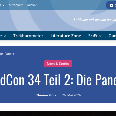
d
Mitarbeit
Archiv
Entdecke mit uns die unendl
e
Trekbarometer
Literature Zone
SciFi
Ga
Die Panels
News & Stories
dCon 34 Teil 2: Die Pan
Thomas Götz
26. Mai 2026