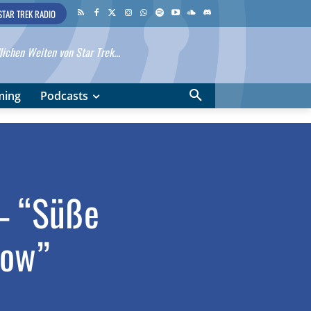
STAR TREK RADIO
ichen Weiten von Star Trek...
ming
Podcasts
 – “Süße
row”