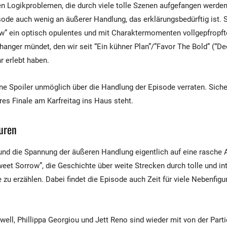
ren Logikproblemen, die durch viele tolle Szenen aufgefangen werden
isode auch wenig an äußerer Handlung, das erklärungsbedürftig ist. 
w” ein optisch opulentes und mit Charaktermomenten vollgepfropf
fhanger mündet, den wir seit “Ein kühner Plan”/”Favor The Bold” (“D
r erlebt haben.
 Spoiler unmöglich über die Handlung der Episode verraten. Sicher
res Finale am Karfreitag ins Haus steht.
uren
nd die Spannung der äußeren Handlung eigentlich auf eine rasche 
weet Sorrow”, die Geschichte über weite Strecken durch tolle und in
u erzählen. Dabei findet die Episode auch Zeit für viele Nebenfig
ell, Phillippa Georgiou und Jett Reno sind wieder mit von der Parti