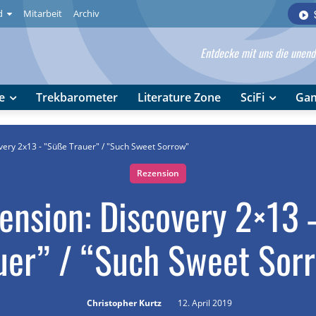
d
Mitarbeit
Archiv
Entdecke mit uns die unendl
e
Trekbarometer
Literature Zone
SciFi
Ga
very 2x13 - "Süße Trauer" / "Such Sweet Sorrow"
Rezension
ension: Discovery 2×13
uer” / “Such Sweet Sor
Christopher Kurtz
12. April 2019