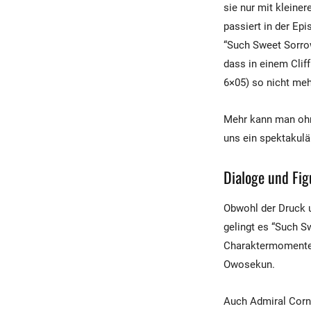
sie nur mit kleine
passiert in der Ep
“Such Sweet Sorro
dass in einem Clif
6×05) so nicht meh
Mehr kann man ohne
uns ein spektakulä
Dialoge und Fig
Obwohl der Druck u
gelingt es “Such S
Charaktermomente z
Owosekun.
Auch Admiral Cornw