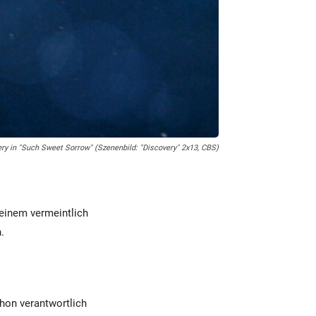
ry in "Such Sweet Sorrow" (Szenenbild: "Discovery" 2x13, CBS)
 einem vermeintlich
.
hon verantwortlich