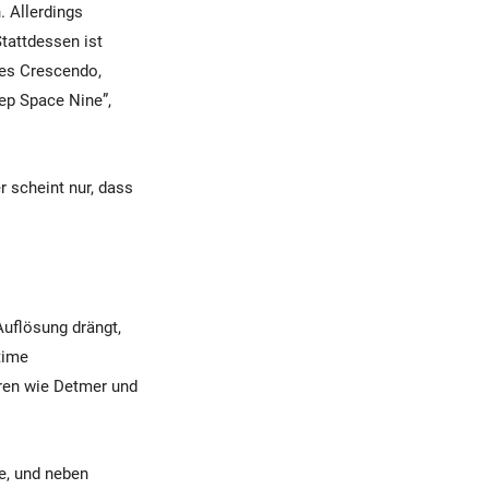
. Allerdings
Stattdessen ist
tes Crescendo,
eep Space Nine”,
 scheint nur, dass
Auflösung drängt,
time
uren wie Detmer und
e, und neben