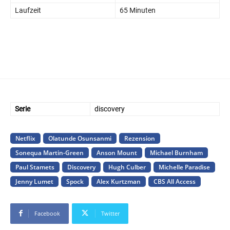
Laufzeit
65 Minuten
Serie
discovery
Netflix
Olatunde Osunsanmi
Rezension
Sonequa Martin-Green
Anson Mount
Michael Burnham
Paul Stamets
Discovery
Hugh Culber
Michelle Paradise
Jenny Lumet
Spock
Alex Kurtzman
CBS All Access
Facebook
Twitter