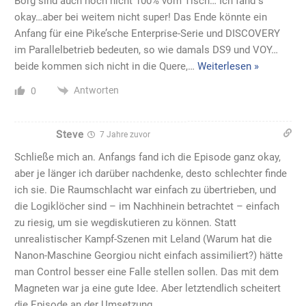
Borg sind auch noch nicht 100% vom Tisch… Ich fand s
okay…aber bei weitem nicht super! Das Ende könnte ein
Anfang für eine Pike’sche Enterprise-Serie und DISCOVERY
im Parallelbetrieb bedeuten, so wie damals DS9 und VOY…
beide kommen sich nicht in die Quere,
…
Weiterlesen »
Antworten
0
Steve
7 Jahre zuvor
Schließe mich an. Anfangs fand ich die Episode ganz okay,
aber je länger ich darüber nachdenke, desto schlechter finde
ich sie. Die Raumschlacht war einfach zu übertrieben, und
die Logiklöcher sind – im Nachhinein betrachtet – einfach
zu riesig, um sie wegdiskutieren zu können. Statt
unrealistischer Kampf-Szenen mit Leland (Warum hat die
Nanon-Maschine Georgiou nicht einfach assimiliert?) hätte
man Control besser eine Falle stellen sollen. Das mit dem
Magneten war ja eine gute Idee. Aber letztendlich scheitert
die Episode an der Umsetzung.