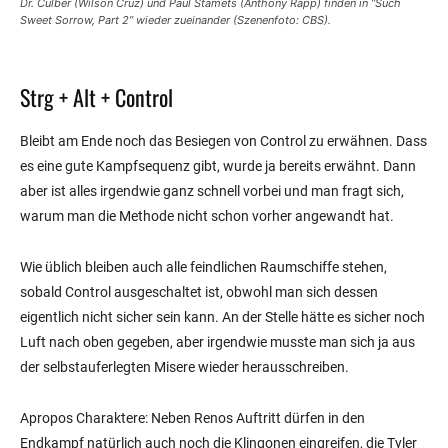
Dr. Culber (Wilson Cruz) und Paul Stamets (Anthony Rapp) finden in “Such
Sweet Sorrow, Part 2” wieder zueinander (Szenenfoto: CBS).
Strg + Alt + Control
Bleibt am Ende noch das Besiegen von Control zu erwähnen. Dass
es eine gute Kampfsequenz gibt, wurde ja bereits erwähnt. Dann
aber ist alles irgendwie ganz schnell vorbei und man fragt sich,
warum man die Methode nicht schon vorher angewandt hat.
Wie üblich bleiben auch alle feindlichen Raumschiffe stehen,
sobald Control ausgeschaltet ist, obwohl man sich dessen
eigentlich nicht sicher sein kann. An der Stelle hätte es sicher noch
Luft nach oben gegeben, aber irgendwie musste man sich ja aus
der selbstauferlegten Misere wieder herausschreiben.
Apropos Charaktere: Neben Renos Auftritt dürfen in den
Endkampf natürlich auch noch die Klingonen eingreifen, die Tyler