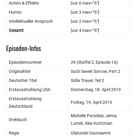
Action & Effekte
[usr 6 max=”6″]
Humor
[usr 3 max=”6″]
Intellektueller Anspruch
[usr 2 max=”6″]
Gesamt
[usr 4 max=”6″]
Episoden-Infos
Episodennummer
29 (Staffel 2, Episode 14)
Originaltitel
Such Sweet Sorrow, Part 2
Deutscher Titel
Süße Trauer, Teil 2
Erstausstrahlung USA
Donnerstag, 18. April 2019
Erstausstrahlung
Freitag, 19. April 2019
Deutschland
Michelle Paradise, Jenny
Drehbuch
Lumet, Alex Kurtzman
Regie
Olatunde Osunsanmi