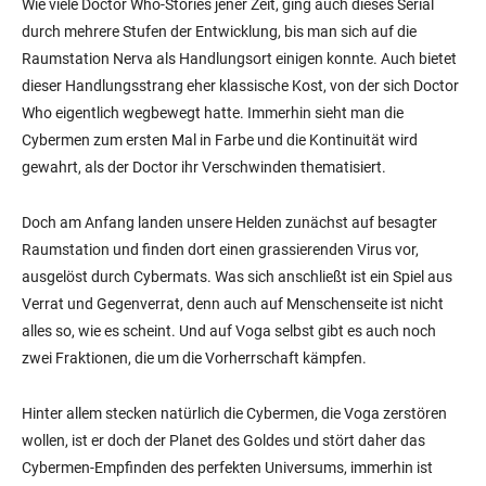
Wie viele Doctor Who-Stories jener Zeit, ging auch dieses Serial
durch mehrere Stufen der Entwicklung, bis man sich auf die
Raumstation Nerva als Handlungsort einigen konnte. Auch bietet
dieser Handlungsstrang eher klassische Kost, von der sich Doctor
Who eigentlich wegbewegt hatte. Immerhin sieht man die
Cybermen zum ersten Mal in Farbe und die Kontinuität wird
gewahrt, als der Doctor ihr Verschwinden thematisiert.
Doch am Anfang landen unsere Helden zunächst auf besagter
Raumstation und finden dort einen grassierenden Virus vor,
ausgelöst durch Cybermats. Was sich anschließt ist ein Spiel aus
Verrat und Gegenverrat, denn auch auf Menschenseite ist nicht
alles so, wie es scheint. Und auf Voga selbst gibt es auch noch
zwei Fraktionen, die um die Vorherrschaft kämpfen.
Hinter allem stecken natürlich die Cybermen, die Voga zerstören
wollen, ist er doch der Planet des Goldes und stört daher das
Cybermen-Empfinden des perfekten Universums, immerhin ist