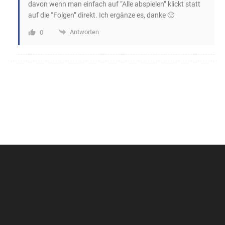
davon wenn man einfach auf “Alle abspielen” klickt statt
auf die “Folgen” direkt. Ich ergänze es, danke 🙂
Antworten
0