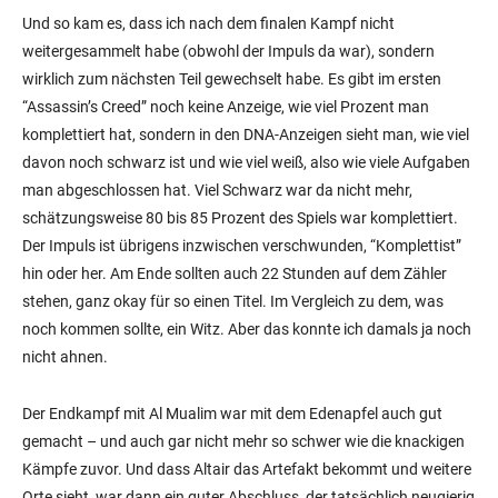
Und so kam es, dass ich nach dem finalen Kampf nicht
weitergesammelt habe (obwohl der Impuls da war), sondern
wirklich zum nächsten Teil gewechselt habe. Es gibt im ersten
“Assassin’s Creed” noch keine Anzeige, wie viel Prozent man
komplettiert hat, sondern in den DNA-Anzeigen sieht man, wie viel
davon noch schwarz ist und wie viel weiß, also wie viele Aufgaben
man abgeschlossen hat. Viel Schwarz war da nicht mehr,
schätzungsweise 80 bis 85 Prozent des Spiels war komplettiert.
Der Impuls ist übrigens inzwischen verschwunden, “Komplettist”
hin oder her. Am Ende sollten auch 22 Stunden auf dem Zähler
stehen, ganz okay für so einen Titel. Im Vergleich zu dem, was
noch kommen sollte, ein Witz. Aber das konnte ich damals ja noch
nicht ahnen.
Der Endkampf mit Al Mualim war mit dem Edenapfel auch gut
gemacht – und auch gar nicht mehr so schwer wie die knackigen
Kämpfe zuvor. Und dass Altair das Artefakt bekommt und weitere
Orte sieht, war dann ein guter Abschluss, der tatsächlich neugierig