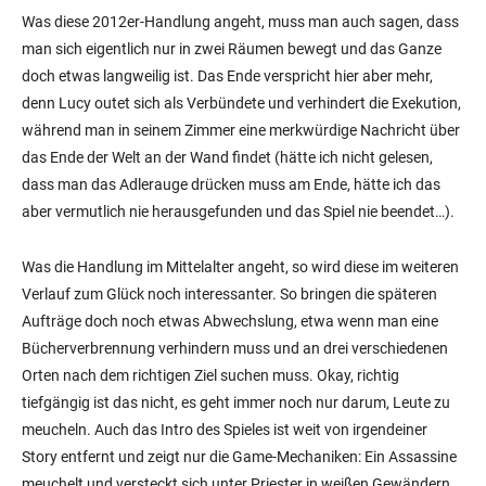
Was diese 2012er-Handlung angeht, muss man auch sagen, dass
man sich eigentlich nur in zwei Räumen bewegt und das Ganze
doch etwas langweilig ist. Das Ende verspricht hier aber mehr,
denn Lucy outet sich als Verbündete und verhindert die Exekution,
während man in seinem Zimmer eine merkwürdige Nachricht über
das Ende der Welt an der Wand findet (hätte ich nicht gelesen,
dass man das Adlerauge drücken muss am Ende, hätte ich das
aber vermutlich nie herausgefunden und das Spiel nie beendet…).
Was die Handlung im Mittelalter angeht, so wird diese im weiteren
Verlauf zum Glück noch interessanter. So bringen die späteren
Aufträge doch noch etwas Abwechslung, etwa wenn man eine
Bücherverbrennung verhindern muss und an drei verschiedenen
Orten nach dem richtigen Ziel suchen muss. Okay, richtig
tiefgängig ist das nicht, es geht immer noch nur darum, Leute zu
meucheln. Auch das Intro des Spieles ist weit von irgendeiner
Story entfernt und zeigt nur die Game-Mechaniken: Ein Assassine
meuchelt und versteckt sich unter Priester in weißen Gewändern.