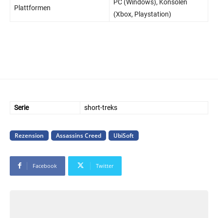
PC (Windows), Konsolen
Plattformen
(Xbox, Playstation)
Serie
short-treks
Rezension
Assassins Creed
UbiSoft
Facebook
Twitter