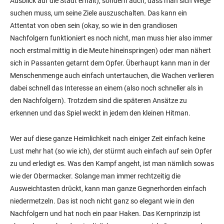
Ausblick auf die Stadt erhält), sondern auch, dass man sich Wege
suchen muss, um seine Ziele auszuschalten. Das kann ein
Attentat von oben sein (okay, so wie in den grandiosen
Nachfolgern funktioniert es noch nicht, man muss hier also immer
noch erstmal mittig in die Meute hineinspringen) oder man nähert
sich in Passanten getarnt dem Opfer. Überhaupt kann man in der
Menschenmenge auch einfach untertauchen, die Wachen verlieren
dabei schnell das Interesse an einem (also noch schneller als in
den Nachfolgern). Trotzdem sind die späteren Ansätze zu
erkennen und das Spiel weckt in jedem den kleinen Hitman.
Wer auf diese ganze Heimlichkeit nach einiger Zeit einfach keine
Lust mehr hat (so wie ich), der stürmt auch einfach auf sein Opfer
zu und erledigt es. Was den Kampf angeht, ist man nämlich sowas
wie der Obermacker. Solange man immer rechtzeitig die
Ausweichtasten drückt, kann man ganze Gegnerhorden einfach
niedermetzeln. Das ist noch nicht ganz so elegant wie in den
Nachfolgern und hat noch ein paar Haken. Das Kernprinzip ist