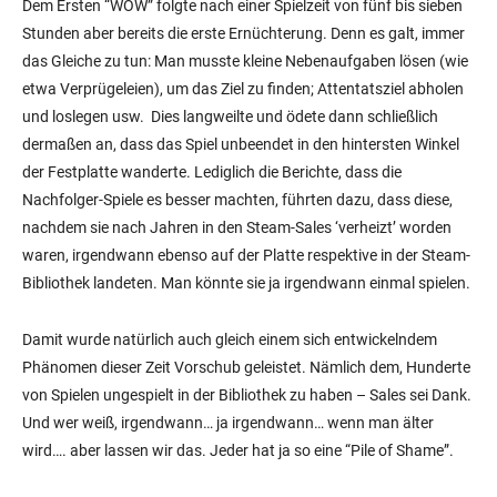
Dem Ersten “WOW” folgte nach einer Spielzeit von fünf bis sieben
Stunden aber bereits die erste Ernüchterung. Denn es galt, immer
das Gleiche zu tun: Man musste kleine Nebenaufgaben lösen (wie
etwa Verprügeleien), um das Ziel zu finden; Attentatsziel abholen
und loslegen usw. Dies langweilte und ödete dann schließlich
dermaßen an, dass das Spiel unbeendet in den hintersten Winkel
der Festplatte wanderte. Lediglich die Berichte, dass die
Nachfolger-Spiele es besser machten, führten dazu, dass diese,
nachdem sie nach Jahren in den Steam-Sales ‘verheizt’ worden
waren, irgendwann ebenso auf der Platte respektive in der Steam-
Bibliothek landeten. Man könnte sie ja irgendwann einmal spielen.
Damit wurde natürlich auch gleich einem sich entwickelndem
Phänomen dieser Zeit Vorschub geleistet. Nämlich dem, Hunderte
von Spielen ungespielt in der Bibliothek zu haben – Sales sei Dank.
Und wer weiß, irgendwann… ja irgendwann… wenn man älter
wird…. aber lassen wir das. Jeder hat ja so eine “Pile of Shame”.