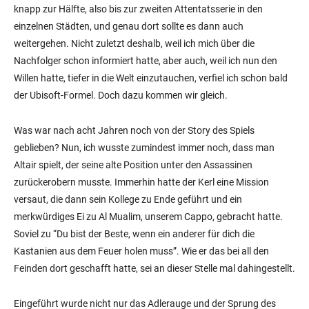
knapp zur Hälfte, also bis zur zweiten Attentatsserie in den
einzelnen Städten, und genau dort sollte es dann auch
weitergehen. Nicht zuletzt deshalb, weil ich mich über die
Nachfolger schon informiert hatte, aber auch, weil ich nun den
Willen hatte, tiefer in die Welt einzutauchen, verfiel ich schon bald
der Ubisoft-Formel. Doch dazu kommen wir gleich.
Was war nach acht Jahren noch von der Story des Spiels
geblieben? Nun, ich wusste zumindest immer noch, dass man
Altair spielt, der seine alte Position unter den Assassinen
zurückerobern musste. Immerhin hatte der Kerl eine Mission
versaut, die dann sein Kollege zu Ende geführt und ein
merkwürdiges Ei zu Al Mualim, unserem Cappo, gebracht hatte.
Soviel zu “Du bist der Beste, wenn ein anderer für dich die
Kastanien aus dem Feuer holen muss”. Wie er das bei all den
Feinden dort geschafft hatte, sei an dieser Stelle mal dahingestellt.
Eingeführt wurde nicht nur das Adlerauge und der Sprung des