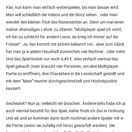
Klar, nun kann man einfach weiterspielen, bis man besser wird.
Man will schließlich die Videos und die Story sehen… oder man
wendet den kleinen Trick des Rezensenten an. Denn um mal einen
meiner ehemaligen Lehrer zu zitieren: “Multiplayer spiel ich nicht,
ich bin zu schlecht für andere Leute, da krieg ich immer auf die
Fresse!”. Ja, das kommt mir extrem bekannt vor… aber zum Glück
hat man ja in jedem Haushalt inzwischen vier Rechner… oder mehr.
Und das Spiel kostet nur noch 4,49 €. Also einfach viermal das
Spiel gekauft (man braucht vier Personen, um eine Multiplayer-
Partie zu eröffnen), drei Charaktere in die Landschaft gestellt und
mit dem “Main” munter durchgeschnetzelt und Höchstpunkte
kassiert.
Gecheatet? Nun ja, vielleicht ein bisschen. Andererseits habe ich ja
auch viermal bezahlt für das Spiel, daher finde ich das in Ordnung.
Und ab und an kommen dann doch nochmal andere Spieler mit in
die Partie (wenn sie zufällig mit hinzu gewürfelt werden). Die