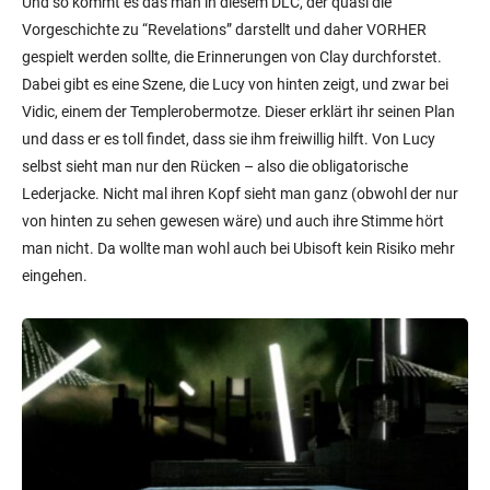
Und so kommt es das man in diesem DLC, der quasi die
Vorgeschichte zu “Revelations” darstellt und daher VORHER
gespielt werden sollte, die Erinnerungen von Clay durchforstet.
Dabei gibt es eine Szene, die Lucy von hinten zeigt, und zwar bei
Vidic, einem der Templerobermotze. Dieser erklärt ihr seinen Plan
und dass er es toll findet, dass sie ihm freiwillig hilft. Von Lucy
selbst sieht man nur den Rücken – also die obligatorische
Lederjacke. Nicht mal ihren Kopf sieht man ganz (obwohl der nur
von hinten zu sehen gewesen wäre) und auch ihre Stimme hört
man nicht. Da wollte man wohl auch bei Ubisoft kein Risiko mehr
eingehen.