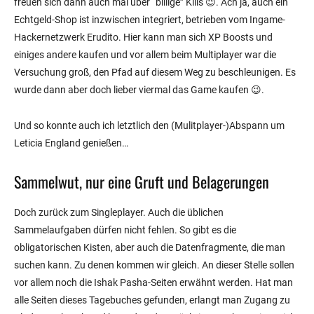
freuen sich dann auch mal über “billige” Kills
😉
. Ach ja, auch ein
Echtgeld-Shop ist inzwischen integriert, betrieben vom Ingame-
Hackernetzwerk Erudito. Hier kann man sich XP Boosts und
einiges andere kaufen und vor allem beim Multiplayer war die
Versuchung groß, den Pfad auf diesem Weg zu beschleunigen. Es
wurde dann aber doch lieber viermal das Game kaufen
😉
.
Und so konnte auch ich letztlich den (Mulitplayer-)Abspann um
Leticia England genießen…
Sammelwut, nur eine Gruft und Belagerungen
Doch zurück zum Singleplayer. Auch die üblichen
Sammelaufgaben dürfen nicht fehlen. So gibt es die
obligatorischen Kisten, aber auch die Datenfragmente, die man
suchen kann. Zu denen kommen wir gleich. An dieser Stelle sollen
vor allem noch die Ishak Pasha-Seiten erwähnt werden. Hat man
alle Seiten dieses Tagebuches gefunden, erlangt man Zugang zu