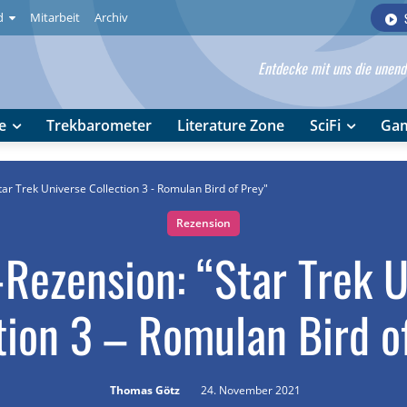
d
Mitarbeit
Archiv
Entdecke mit uns die unendl
e
Trekbarometer
Literature Zone
SciFi
Ga
ar Trek Universe Collection 3 - Romulan Bird of Prey"
Rezension
Rezension: “Star Trek 
tion 3 – Romulan Bird o
Thomas Götz
24. November 2021