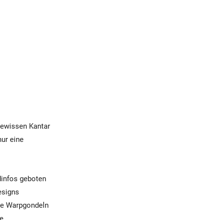
 gewissen Kantar
ur eine
dinfos geboten
esigns
die Warpgondeln
ie