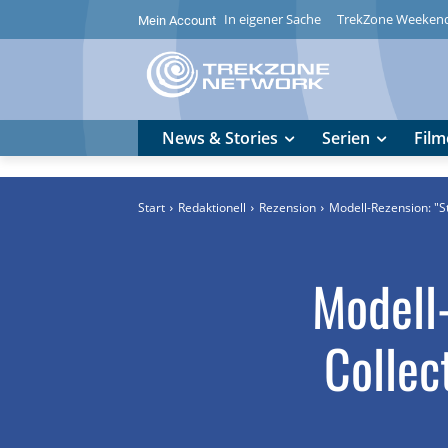
In eigener Sache
TrekZone Weeken
Mein Account
News & Stories
Serien
Film
Start
Redaktionell
Rezension
Modell-Rezension: "St
Modell-
Collec