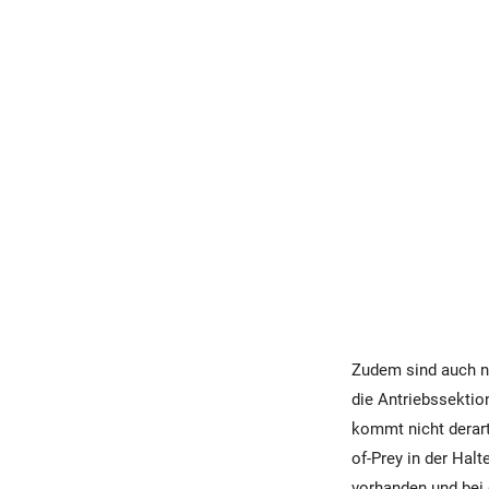
Zudem sind auch no
die Antriebssektio
kommt nicht derart 
of-Prey in der Halt
vorhanden und bei 