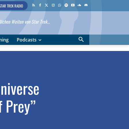
STAR TREK RADIO
ichen Weiten von Star Trek...
ming
Podcasts
Universe
f Prey”