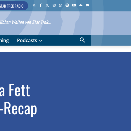
STAR TREK RADIO
ichen Weiten von Star Trek...
ming
Podcasts
a Fett
l-Recap