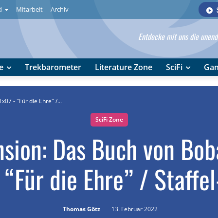
d
Mitarbeit
Archiv
Entdecke mit uns die unendl
e
Trekbarometer
Literature Zone
SciFi
Ga
07 - "Für die Ehre" /...
SciFi Zone
sion: Das Buch von Bob
 “Für die Ehre” / Staffe
Thomas Götz
13. Februar 2022