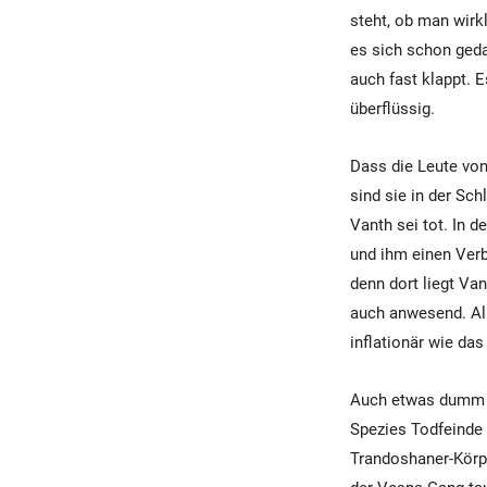
steht, ob man wirk
es sich schon geda
auch fast klappt. 
überflüssig.
Dass die Leute von
sind sie in der Sc
Vanth sei tot. In 
und ihm einen Verb
denn dort liegt Va
auch anwesend. All
inflationär wie das
Auch etwas dumm i
Spezies Todfeinde 
Trandoshaner-Körpe