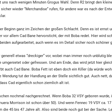
t uns nach wenigen Minuten Grogus Wahl. Denn R2 bringt den klein
t sicher wieder “Merchandise“ rufen, für andere war es nach der Ent
lar.
er Beginn ganz im Zeichen der großen Schlacht. Denn es ist ernst u
er vor allem Cad Bane hervorsticht, der mit Boba redet. Hier wird sc
beiden aufgearbeitet, auch wenn es im Detail sicher noch schöner
 generell etwas “dreckiger” vor, wobei man immer noch unblutig ble
 umgenietet oder gefressen. Und am Ende, das wird jetzt hier glei
rbt auch Cad Bane. Boba Fett ist eben doch ein Killer (da würde woh
 Wendung tut der Handlung an der Stelle sichtlich gut. Auch nett, d
dass Cad eigentlich schon ziemlich alt ist.
schen nochmal nachgerechnet. Wenn Boba 32 VSY geboren wurde, ist
uera Morrison ist schon über 50). Und wenn Fennec 19 VSY ca. 17 
um die 45 bis 47 Jahre alt. Also sind beide noch gut bei der Sache. L