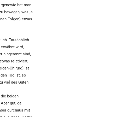
 irgendwie hat man
zu bewegen, was ja
genen Folgen) etwas
lich. Tatsächlich
 erwähnt wird,
r hingerannt sind,
twas relativiert,
iden-Chirurg) ist
den Tod ist, so
zu viel des Guten.
 die beiden
Aber gut, da
 aber durchaus mit