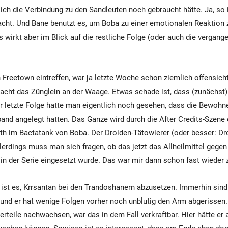
lich die Verbindung zu den Sandleuten noch gebraucht hätte. Ja, so
cht. Und Bane benutzt es, um Boba zu einer emotionalen Reaktion 
Es wirkt aber im Blick auf die restliche Folge (oder auch die vergan
 Freetown eintreffen, war ja letzte Woche schon ziemlich offensicht
hlacht das Zünglein an der Waage. Etwas schade ist, dass (zunächst)
der letzte Folge hatte man eigentlich noch gesehen, dass die Bewohne
and angelegt hatten. Das Ganze wird durch die After Credits-Szene e
nth im Bactatank von Boba. Der Droiden-Tätowierer (oder besser: Dro
erdings muss man sich fragen, ob das jetzt das Allheilmittel gegen 
 in der Serie eingesetzt wurde. Das war mir dann schon fast wieder 
st es, Krrsantan bei den Trandoshanern abzusetzen. Immerhin sind
und er hat wenige Folgen vorher noch unblutig den Arm abgerissen. 
rteile nachwachsen, war das in dem Fall verkraftbar. Hier hätte er