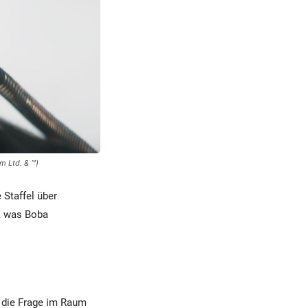
m Ltd. & ™)
 Staffel über
n, was Boba
h die Frage im Raum