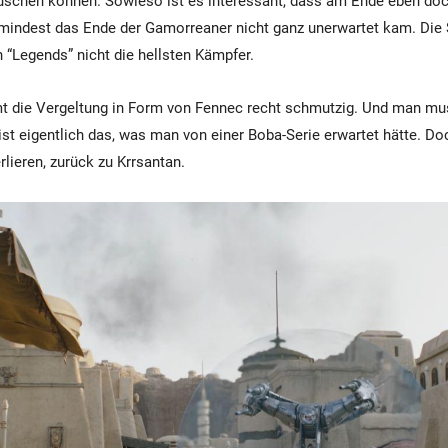
uschen können. Sowieso ist es interessant, dass am Ende eben doc
umindest das Ende der Gamorreaner nicht ganz unerwartet kam. Di
 “Legends” nicht die hellsten Kämpfer.
 die Vergeltung in Form von Fennec recht schmutzig. Und man mu
ist eigentlich das, was man von einer Boba-Serie erwartet hätte. Doc
rlieren, zurück zu Krrsantan.