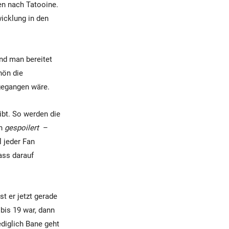
en nach Tatooine.
wicklung in den
nd man bereitet
hön die
 gegangen wäre.
ibt. So werden die
ch
gespoilert
–
l jeder Fan
ass darauf
 er jetzt gerade
bis 19 war, dann
ediglich Bane geht