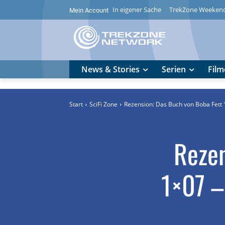
In eigener Sache
TrekZone Weeken
Mein Account
News & Stories
Serien
Film
Start
SciFi Zone
Rezension: Das Buch von Boba Fett 1x
Rezen
1×07 –