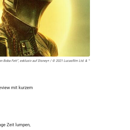
n Boba Fett", exklusiv auf Disney+ / © 2021 Lucasfilm Ltd. & ™
eview mit kurzem
nge Zeit lumpen,