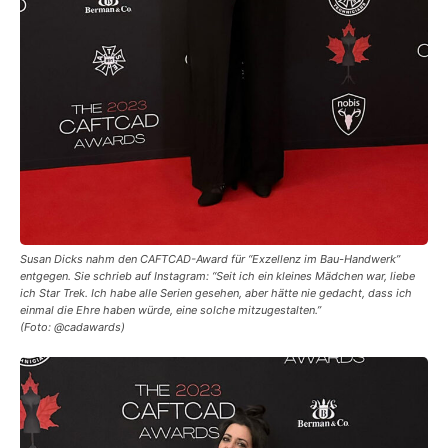
Susan Dicks nahm den CAFTCAD-Award für “Exzellenz im Bau-Handwerk”
entgegen. Sie schrieb auf Instagram: “Seit ich ein kleines Mädchen war, liebe
ich Star Trek. Ich habe alle Serien gesehen, aber hätte nie gedacht, dass ich
einmal die Ehre haben würde, eine solche mitzugestalten.”
(Foto: @cadawards)