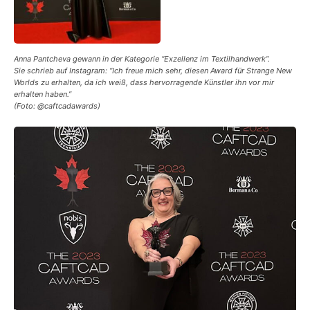
Anna Pantcheva gewann in der Kategorie “Exzellenz im Textilhandwerk”.
Sie schrieb auf Instagram: “Ich freue mich sehr, diesen Award für Strange New
Worlds zu erhalten, da ich weiß, dass hervorragende Künstler ihn vor mir
erhalten haben.”
(Foto: @caftcadawards)