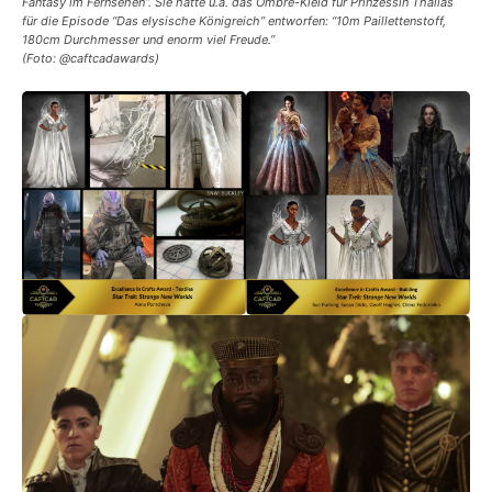
Fantasy im Fernsehen”. Sie hatte u.a. das Ombré-Kleid für Prinzessin Thalias
für die Episode “Das elysische Königreich” entworfen: “10m Paillettenstoff,
180cm Durchmesser und enorm viel Freude.”
(Foto: @caftcadawards)