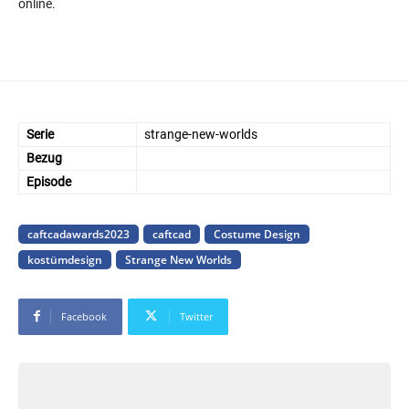
online.
Serie
strange-new-worlds
Bezug
Episode
caftcadawards2023
caftcad
Costume Design
kostümdesign
Strange New Worlds
Facebook
Twitter