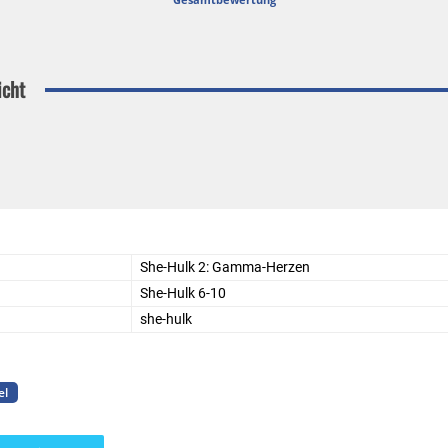
icht
She-Hulk 2: Gamma-Herzen
She-Hulk 6-10
she-hulk
el