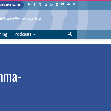
STAR TREK RADIO
ichen Weiten von Star Trek...
ming
Podcasts
amma-