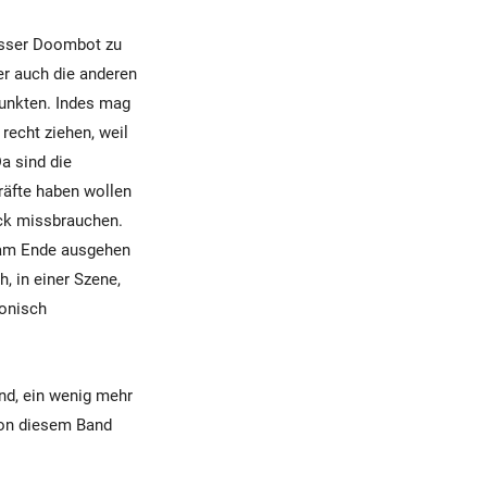
wisser Doombot zu
er auch die anderen
unkten. Indes mag
 recht ziehen, weil
Da sind die
räfte haben wollen
ack missbrauchen.
 am Ende ausgehen
, in einer Szene,
ronisch
ind, ein wenig mehr
von diesem Band