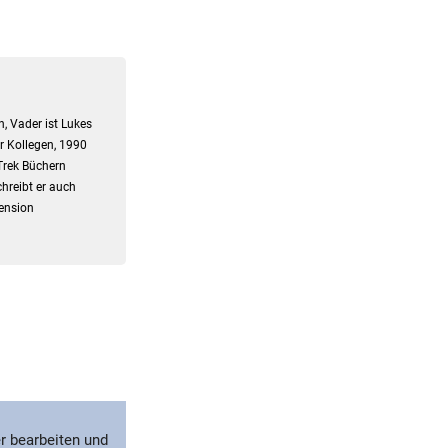
, Vader ist Lukes
er Kollegen, 1990
Trek Büchern
hreibt er auch
zension
r bearbeiten und