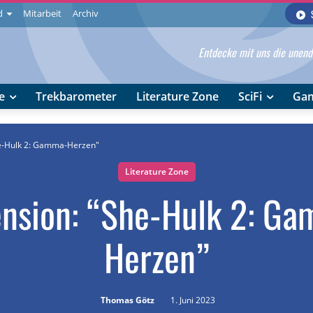
d
Mitarbeit
Archiv
Entdecke mit uns die unendl
e
Trekbarometer
Literature Zone
SciFi
Ga
e-Hulk 2: Gamma-Herzen"
Literature Zone
nsion: “She-Hulk 2: G
Herzen”
Thomas Götz
1. Juni 2023