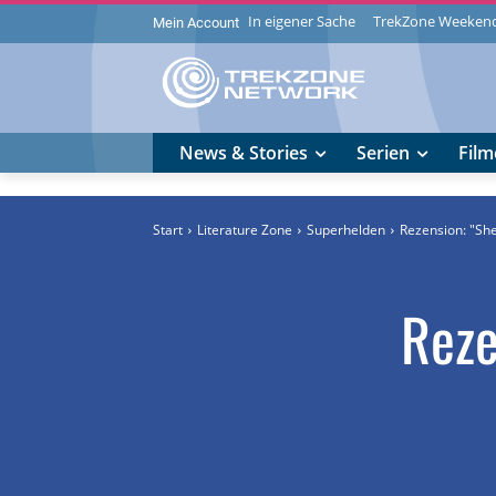
In eigener Sache
TrekZone Weeken
Mein Account
News & Stories
Serien
Film
Start
Literature Zone
Superhelden
Rezension: "Sh
Reze