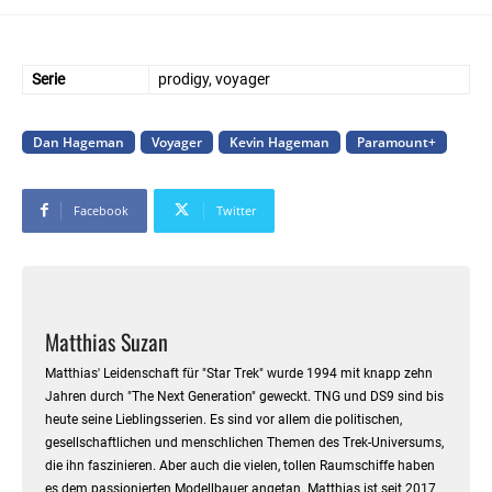
Serie
prodigy, voyager
Dan Hageman
Voyager
Kevin Hageman
Paramount+
Facebook
Twitter
Matthias Suzan
Matthias' Leidenschaft für "Star Trek" wurde 1994 mit knapp zehn
Jahren durch "The Next Generation" geweckt. TNG und DS9 sind bis
heute seine Lieblingsserien. Es sind vor allem die politischen,
gesellschaftlichen und menschlichen Themen des Trek-Universums,
die ihn faszinieren. Aber auch die vielen, tollen Raumschiffe haben
es dem passionierten Modellbauer angetan. Matthias ist seit 2017