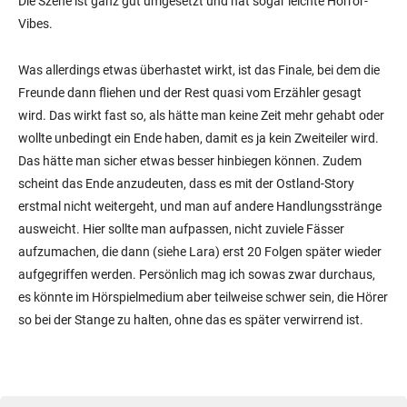
Die Szene ist ganz gut umgesetzt und hat sogar leichte Horror-
Vibes.
Was allerdings etwas überhastet wirkt, ist das Finale, bei dem die
Freunde dann fliehen und der Rest quasi vom Erzähler gesagt
wird. Das wirkt fast so, als hätte man keine Zeit mehr gehabt oder
wollte unbedingt ein Ende haben, damit es ja kein Zweiteiler wird.
Das hätte man sicher etwas besser hinbiegen können. Zudem
scheint das Ende anzudeuten, dass es mit der Ostland-Story
erstmal nicht weitergeht, und man auf andere Handlungsstränge
ausweicht. Hier sollte man aufpassen, nicht zuviele Fässer
aufzumachen, die dann (siehe Lara) erst 20 Folgen später wieder
aufgegriffen werden. Persönlich mag ich sowas zwar durchaus,
es könnte im Hörspielmedium aber teilweise schwer sein, die Hörer
so bei der Stange zu halten, ohne das es später verwirrend ist.