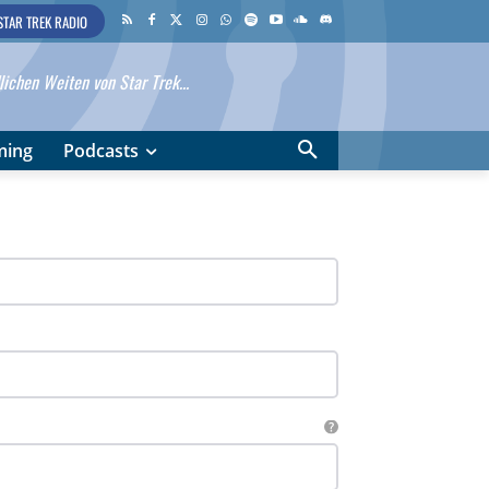
STAR TREK RADIO
ichen Weiten von Star Trek...
ming
Podcasts