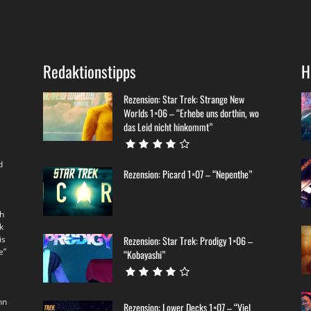
Redaktionstipps
H
Rezension: Star Trek: Strange New
Worlds 1×06 – “Erhebe uns dorthin, wo
das Leid nicht hinkommt”
d
Rezension: Picard 1×07 – “Nepenthe”
th
k
is
Rezension: Star Trek: Prodigy 1×06 –
e”
“Kobayashi”
nn
Rezension: Lower Decks 1×07 – “Viel