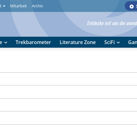
d
Mitarbeit
Archiv
Entdecke mit uns die unendl
e
Trekbarometer
Literature Zone
SciFi
Ga