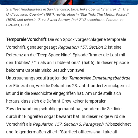
Starfleet Headquarters in San Francisco, Erde: links oben in “Star Trek VI: The
Undiscovered Country” (1991), rechts oben in “Star Trek: The Motion Picture”
(1979) und unten in “Such Sweet Sorrow, Part 2” (Szenenfotos: Paramount
Pictures, CBS).
Temporale Vorschrift
: Die von Spock vorgeschlagene temporale
Vorschrift, genauer gesagt
Regulation 157, Section 3,
ist eine
Referenz an die “Deep Space Nine”-Episode “Immer die Last mit
den Tribbles” / “Trials an Tribble-ations” (5×06). In dieser Episode
bekommt Captain Sisko Besuch von zwei
Untersuchungsbeauftragten der
Temporalen Ermittlungsbehörde
der Föderation, weil die Defiant ins 23. Jahrhundert zurückgereist
ist und in die Geschichte eingegriffen hat. Am Ende stellt sich
heraus, dass sich die Defiant-Crew keiner temporalen
Zuwiderhandlung schuldig gemacht hat, sondern die Zeitlinie
durch ihr Eingreifen sogar bewahrt hat. In dieser Folge wird die
Vorschrift als
Regulation 157, Section 3, Paragraph 18
bezeichnet
und folgendermaßen zitiert: “Starfleet officers shall take all