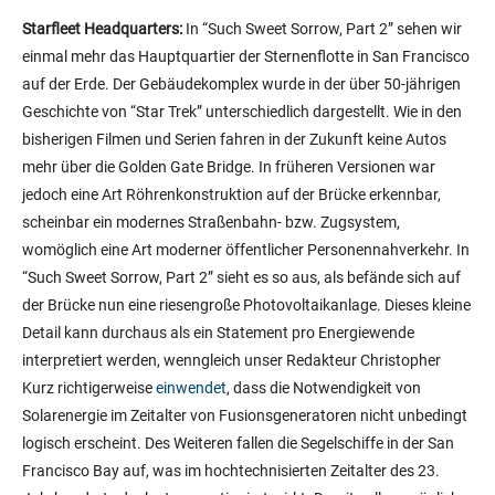
Starfleet Headquarters:
In “Such Sweet Sorrow, Part 2” sehen wir
einmal mehr das Hauptquartier der Sternenflotte in San Francisco
auf der Erde. Der Gebäudekomplex wurde in der über 50-jährigen
Geschichte von “Star Trek” unterschiedlich dargestellt. Wie in den
bisherigen Filmen und Serien fahren in der Zukunft keine Autos
mehr über die Golden Gate Bridge. In früheren Versionen war
jedoch eine Art Röhrenkonstruktion auf der Brücke erkennbar,
scheinbar ein modernes Straßenbahn- bzw. Zugsystem,
womöglich eine Art moderner öffentlicher Personennahverkehr. In
“Such Sweet Sorrow, Part 2” sieht es so aus, als befände sich auf
der Brücke nun eine riesengroße
Photovoltaikanlage. Dieses kleine
Detail kann durchaus als ein Statement pro Energiewende
interpretiert werden, wenngleich unser Redakteur Christopher
Kurz richtigerweise
einwendet
, dass die Notwendigkeit von
Solarenergie im Zeitalter von Fusionsgeneratoren nicht unbedingt
logisch erscheint. Des Weiteren fallen die Segelschiffe in der San
Francisco Bay auf, was im hochtechnisierten Zeitalter des 23.