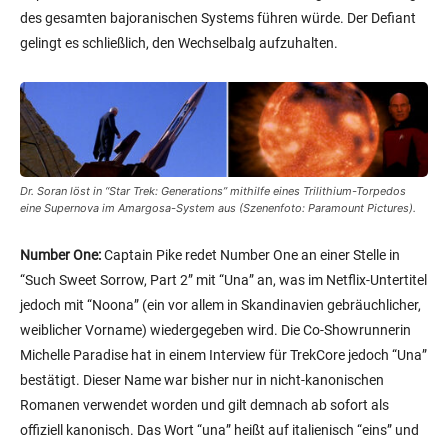
Dr. Soran löst in “Star Trek: Generations” mithilfe eines Trilithium-Torpedos
eine Supernova im Amargosa-System aus (Szenenfoto: Paramount Pictures).
Number One:
Captain Pike redet Number One an einer Stelle in
“Such Sweet Sorrow, Part 2” mit “Una” an, was im Netflix-Untertitel
jedoch mit “Noona” (ein vor allem in Skandinavien gebräuchlicher,
weiblicher Vorname) wiedergegeben wird. Die Co-Showrunnerin
Michelle Paradise hat in einem Interview für TrekCore jedoch “Una”
bestätigt. Dieser Name war bisher nur in nicht-kanonischen
Romanen verwendet worden und gilt demnach ab sofort als
offiziell kanonisch. Das Wort “una” heißt auf italienisch “eins” und
wäre somit eine Anspielung auf Unas Spitzenamen “Nummer
Eins”, was für ‘Erster Offizier’ steht. Ob Una nun ihr Vorname oder
doch ihr Nachname ist, wird in “Such Sweet Sorrow, Part 2” indes