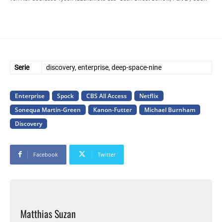
Serie
discovery, enterprise, deep-space-nine
Enterprise
Spock
CBS All Access
Netflix
Sonequa Martin-Green
Kanon-Futter
Michael Burnham
Discovery
Facebook
Twitter
Matthias Suzan
Matthias' Leidenschaft für "Star Trek" wurde 1994 mit knapp zehn
Jahren durch "The Next Generation" geweckt. TNG und DS9 sind bis
heute seine Lieblingsserien. Es sind vor allem die politischen,