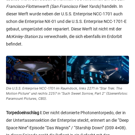
Francisco-Flottenwerft (San Francisco Fleet Yards)
handeln. In
dieser Werft wurde neben der U.S.S. Enterprise NCC-1701 auch
schon die Enterprise NX-01 und die U.S.S. Enterprise NCC-1701-E
gebaut, umgerüstet oder repariert. Diese Werft ist nicht mit der
McKinley-Station
zu verwechseln, die sich ebenfalls im Erdorbit
befindet.
Die U.S.S. Enterprise NCC-1701 im Raumdock, links 2271 in “Star Trek: The
Motion Picture” und rechts 2257 in “Such Sweet Sorrow, Part 2” (Szenenfotos:
Paramount Pictures, CBS).
Torpedoeinschlag I:
Der nicht detonierte Photonentorpedo, der in
der Untertassensektion der Enterprise steckt, erinnert an die “Deep
Space Nine”-Episode “Das Wagnis” / “Starship Down” (DS9 4×08).