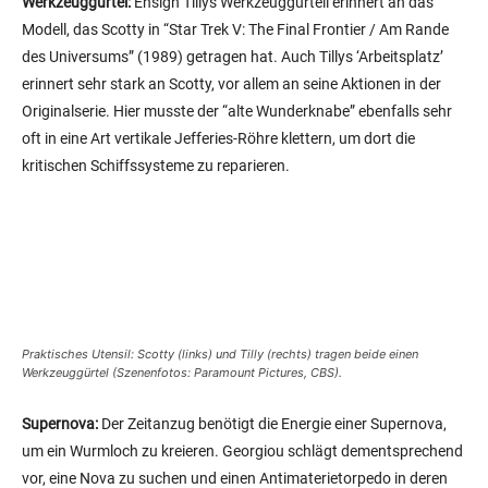
Werkzeuggürtel:
Ensign Tillys Werkzeuggürteil erinnert an das
Modell, das Scotty in “Star Trek V: The Final Frontier / Am Rande
des Universums” (1989) getragen hat. Auch Tillys ‘Arbeitsplatz’
erinnert sehr stark an Scotty, vor allem an seine Aktionen in der
Originalserie. Hier musste der “alte Wunderknabe” ebenfalls sehr
oft in eine Art vertikale Jefferies-Röhre klettern, um dort die
kritischen Schiffssysteme zu reparieren.
Praktisches Utensil: Scotty (links) und Tilly (rechts) tragen beide einen
Werkzeuggürtel (Szenenfotos: Paramount Pictures, CBS).
Supernova:
Der Zeitanzug benötigt die Energie einer Supernova,
um ein Wurmloch zu kreieren. Georgiou schlägt dementsprechend
vor, eine Nova zu suchen und einen Antimaterietorpedo in deren
Kern hineinzuschießen, um den Stern zum Kollabieren zu bringen.
Saru lehnt diesen Vorschlag entsetzt ab, weil eine derartige
Explosion alles Leben innerhalb dutzender Lichtjahre vernichten