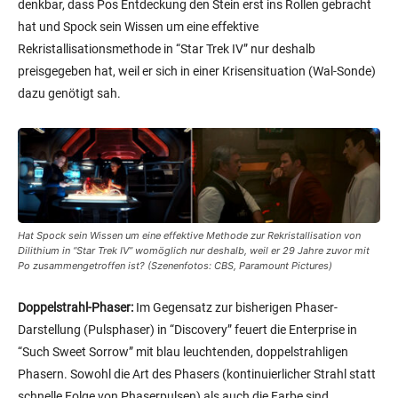
denkbar, dass Pos Entdeckung den Stein erst ins Rollen gebracht
hat und Spock sein Wissen um eine effektive
Rekristallisationsmethode in “Star Trek IV” nur deshalb
preisgegeben hat, weil er sich in einer Krisensituation (Wal-Sonde)
dazu genötigt sah.
Hat Spock sein Wissen um eine effektive Methode zur Rekristallisation von
Dilithium in “Star Trek IV” womöglich nur deshalb, weil er 29 Jahre zuvor mit
Po zusammengetroffen ist? (Szenenfotos: CBS, Paramount Pictures)
Doppelstrahl-Phaser:
Im Gegensatz zur bisherigen Phaser-
Darstellung (Pulsphaser) in “Discovery” feuert die Enterprise in
“Such Sweet Sorrow” mit blau leuchtenden, doppelstrahligen
Phasern. Sowohl die Art des Phasers (kontinuierlicher Strahl statt
schnelle Folge von Phaserpulsen) als auch die Farbe sind