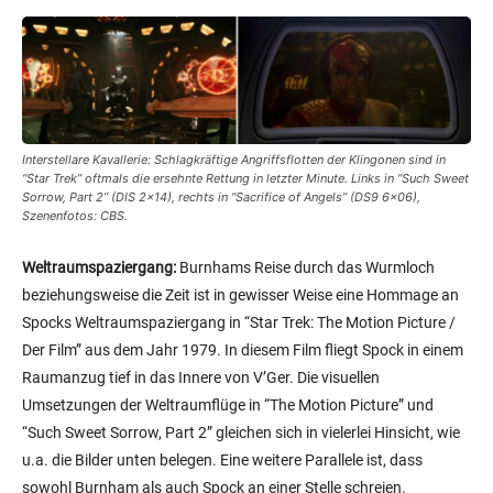
Interstellare Kavallerie: Schlagkräftige Angriffsflotten der Klingonen sind in
“Star Trek” oftmals die ersehnte Rettung in letzter Minute. Links in “Such Sweet
Sorrow, Part 2” (DIS 2×14), rechts in “Sacrifice of Angels” (DS9 6×06),
Szenenfotos: CBS.
Weltraumspaziergang:
Burnhams Reise durch das Wurmloch
beziehungsweise die Zeit ist in gewisser Weise eine Hommage an
Spocks Weltraumspaziergang in “Star Trek: The Motion Picture /
Der Film” aus dem Jahr 1979. In diesem Film fliegt Spock in einem
Raumanzug tief in das Innere von V’Ger. Die visuellen
Umsetzungen der Weltraumflüge in “The Motion Picture” und
“Such Sweet Sorrow, Part 2” gleichen sich in vielerlei Hinsicht, wie
u.a. die Bilder unten belegen. Eine weitere Parallele ist, dass
sowohl Burnham als auch Spock an einer Stelle schreien.