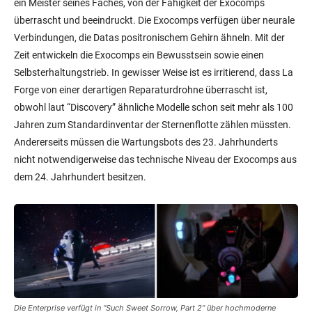
Zeit entwickeln die Exocomps ein Bewusstsein sowie einen
Selbsterhaltungstrieb. In gewisser Weise ist es irritierend, dass La
Forge von einer derartigen Reparaturdrohne überrascht ist,
obwohl laut “Discovery” ähnliche Modelle schon seit mehr als 100
Jahren zum Standardinventar der Sternenflotte zählen müssten.
Andererseits müssen die Wartungsbots des 23. Jahrhunderts
nicht notwendigerweise das technische Niveau der Exocomps aus
dem 24. Jahrhundert besitzen.
Die Enterprise verfügt in “Such Sweet Sorrow, Part 2” über hochmoderne
Wartungsbots (links), obwohl intelligente Reparaturdrohnen, wie etwa die
Exocomps (rechts), im 24. Jahrhundert (TNG 6×09 “The Quality of Life”) als
Innovation gelten (Szenenfotos: CBS)