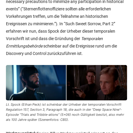
necessary precautions to minimize any participation in historical
events” (“Sternenflottenoffiziere sollten alle erforderlichen
Vorkehrungen treffen, um die Teilnahme an historischen
Ereignissen zu minimieren.”). In “Such Sweet Sorrow, Part 2”
erfahren wir nun, dass Spock der Urheber dieser temporalen
Vorschrift ist und dass die Gründung der
Temporalen
Ermittlungsbehörde
scheinbar auf die Ereignisse rund um die
Discovery und Control zurückzuführen ist.
Lt. Spock (Ethan Peck) ist scheinbar der Urheber der temporalen Vorschrift
Regulation 157, Section 3, Paragraph 18
, die auch in der “Deep Space Nine”-
Episode “Trials and Tribble-ations” (5×06) noch Gültigkeit besitzt, also mehr
als 100 Jahre später (Szenenfotos: CBS).