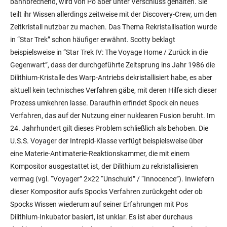
bahnbrechend, wird von Po aber unter Verschluss gehalten. Sie
teilt ihr Wissen allerdings zeitweise mit der Discovery-Crew, um den
Zeitkristall nutzbar zu machen. Das Thema Rekristallisation wurde
in “Star Trek” schon häufiger erwähnt. Scotty beklagt
beispielsweise in “Star Trek IV: The Voyage Home / Zurück in die
Gegenwart”, dass der durchgeführte Zeitsprung ins Jahr 1986 die
Dilithium-Kristalle des Warp-Antriebs dekristallisiert habe, es aber
aktuell kein technisches Verfahren gäbe, mit deren Hilfe sich dieser
Prozess umkehren lasse. Daraufhin erfindet Spock ein neues
Verfahren, das auf der Nutzung einer nuklearen Fusion beruht. Im
24. Jahrhundert gilt dieses Problem schließlich als behoben. Die
U.S.S. Voyager der Intrepid-Klasse verfügt beispielsweise über
eine Materie-Antimaterie-Reaktionskammer, die mit einem
Kompositor ausgestattet ist, der Dilithium zu rekristallisieren
vermag (vgl. “Voyager” 2×22 “Unschuld” / “Innocence”). Inwiefern
dieser Kompositor aufs Spocks Verfahren zurückgeht oder ob
Spocks Wissen wiederum auf seiner Erfahrungen mit Pos
Dilithium-Inkubator basiert, ist unklar. Es ist aber durchaus