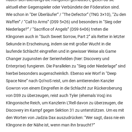
aktuell eher Gegenspieler oder Verbündete der Föderation sind.
Wie schon in “Der Überläufer” / “The Defector” (TNG 3×10), “Zu den
Waffen” / “Call to Arms” (DS9 5×26) und besonders in “Sieg oder
Niederlage?” / “Sacrifice of Angels” (DS9 6×06) treten die
Klingonen auch in “Such Sweet Sorrow, Part 2” als Retter in letzter
Sekunde in Erscheinung, indem sie mit großer Wucht in die
laufende Schlacht eingreifen und in gewisser Weise als Game
Changer zugunsten der Serienhelden (hier: Discovery und
Enterprise) fungieren. Die Parallelen zu “Sieg oder Niederlage” sind
hierbei besonders augenscheinlich. Ebenso wie Worf in “Deep
Space Nine” nach Qo’noS reist, um den amtierenden Kanzler
Gowron von einem Eingreifen in die Schlacht zur Rückeroberung
von DS9 zu überzeugen, reist auch Tyler (ehemals Voq) ins
Klingonische Reich, um Kanzlerin L’Rell davon zu überzeugen, die
Discovery im Kampf gegen Sektion 31 zu unterstützen. Um es mit
den Worten von Jadzia Dax auszudrücken: “Wer sagt, dass nie ein
Klingone in der Nähe ist, wenn man ihn braucht?”