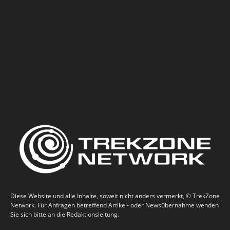
Diese Website und alle Inhalte, soweit nicht anders vermerkt, © TrekZone
Network. Für Anfragen betreffend Artikel- oder Newsübernahme wenden
Sie sich bitte an die Redaktionsleitung.
This website is not endorsed, sponsored or affiliated with CBS Studios Inc.
or the Star Trek franchise. The Star Trek trademarks and logos are
owned by CBS Studios Inc. This website is intended for personal use only,
under “fair use” principles of United States copyright law.