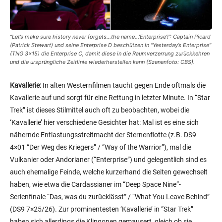
“Let’s make sure history never forgets…the name…’Enterprise
‘!”
:
Captain Picard
(Patrick Stewart) und seine Enterprise D beschützen in “Yesterday’s Enterprise”
(TNG 3×15) die Enterprise C, damit diese in die Raumverzerrung zurückkehren
und die ursprüngliche Zeitlinie wiederherstellen kann (Szenenfoto: CBS).
Kavallerie:
In alten Westernfilmen taucht gegen Ende oftmals die
Kavallerie auf und sorgt für eine Rettung in letzter Minute. In “Star
Trek” ist dieses Stilmittel auch oft zu beobachten, wobei die
‘Kavallerie’ hier verschiedene Gesichter hat: Mal ist es eine sich
nähernde Entlastungsstreitmacht der Sternenflotte (z.B. DS9
4×01 “Der Weg des Kriegers” / “Way of the Warrior”), mal die
Vulkanier oder Andorianer (“Enterprise”) und gelegentlich sind es
auch ehemalige Feinde, welche kurzerhand die Seiten gewechselt
haben, wie etwa die Cardassianer im “Deep Space Nine”-
Serienfinale “Das, was du zurücklässt” / “What You Leave Behind”
(DS9 7×25/26). Zur prominentesten ‘Kavallerie’ in “Star Trek”
haben sich allerdings die Klingonen gemausert, gleich ob sie