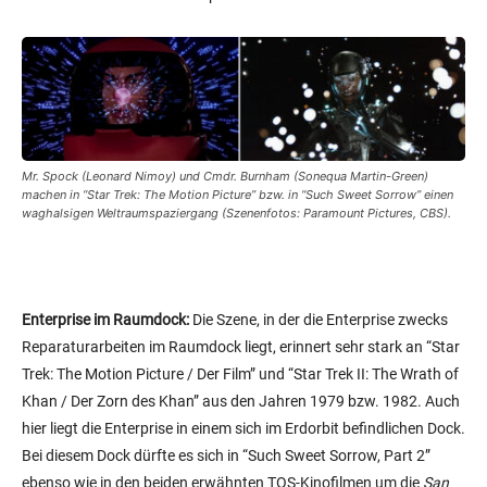
Mr. Spock (Leonard Nimoy) und Cmdr. Burnham (Sonequa Martin-Green)
machen in “Star Trek: The Motion Picture” bzw. in “Such Sweet Sorrow” einen
waghalsigen Weltraumspaziergang (Szenenfotos: Paramount Pictures, CBS).
Enterprise im Raumdock:
Die Szene, in der die Enterprise zwecks
Reparaturarbeiten im Raumdock liegt, erinnert sehr stark an “Star
Trek: The Motion Picture / Der Film” und “Star Trek II: The Wrath of
Khan / Der Zorn des Khan” aus den Jahren 1979 bzw. 1982. Auch
hier liegt die Enterprise in einem sich im Erdorbit befindlichen Dock.
Bei diesem Dock dürfte es sich in “Such Sweet Sorrow, Part 2”
ebenso wie in den beiden erwähnten TOS-Kinofilmen um die
San