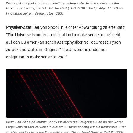
Physiker-Zitat:
Der von Spock in leichter Abwandlung zitierte Satz
“The Universe is under no obligation to make sense to me” geht
auf den US-amerikanischen Astrophysiker
Neil deGrasse Tyson
zurück und lautet im Original “The Universe is under no
obligation to make sense to
you.
“
Raum und Zeit sind relativ: Spock ist durch die Ereignisse rund im den Roten
Engel verwirrt und verweist in diesem Zusammenhang auf ein berühmtes Zitat
von Neil deGrasse Tyson (Szenenfoto aus “Such Sweet Sorrow, Part 2”, CBS).