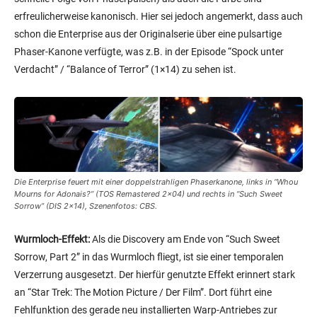
erfreulicherweise kanonisch. Hier sei jedoch angemerkt, dass auch
schon die Enterprise aus der Originalserie über eine pulsartige
Phaser-Kanone verfügte, was z.B. in der Episode “Spock unter
Verdacht” / “Balance of Terror” (1×14) zu sehen ist.
Die Enterprise feuert mit einer doppelstrahligen Phaserkanone, links in “Whou
Mourns for Adonais?” (TOS Remastered 2×04) und rechts in “Such Sweet
Sorrow” (DIS 2×14), Szenenfotos: CBS.
Wurmloch-Effekt:
Als die Discovery am Ende von “Such Sweet
Sorrow, Part 2” in das Wurmloch fliegt, ist sie einer temporalen
Verzerrung ausgesetzt. Der hierfür genutzte Effekt erinnert stark
an “Star Trek: The Motion Picture / Der Film”. Dort führt eine
Fehlfunktion des gerade neu installierten Warp-Antriebes zur