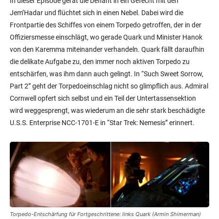
In dieser Episode gerät die Defiant in ein Gefecht mit den
Jem’Hadar und flüchtet sich in einen Nebel. Dabei wird die
Frontpartie des Schiffes von einem Torpedo getroffen, der in der
Offiziersmesse einschlägt, wo gerade Quark und Minister Hanok
von den Karemma miteinander verhandeln. Quark fällt daraufhin
die delikate Aufgabe zu, den immer noch aktiven Torpedo zu
entschärfen, was ihm dann auch gelingt. In “Such Sweet Sorrow,
Part 2” geht der Torpedoeinschlag nicht so glimpflich aus. Admiral
Cornwell opfert sich selbst und ein Teil der Untertassensektion
wird weggesprengt, was wiederum an die sehr stark beschädigte
U.S.S. Enterprise NCC-1701-E in “Star Trek: Nemesis” erinnert.
Torpedo-Entschärfung für Fortgeschrittene: links Quark (Armin Shimerman)