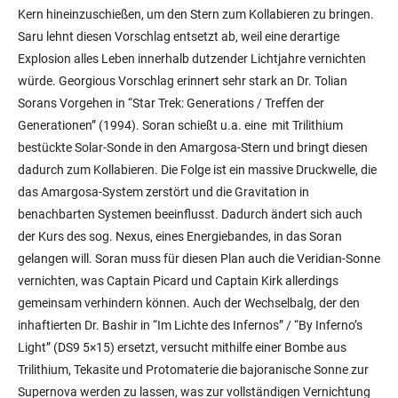
würde. Georgious Vorschlag erinnert sehr stark an Dr. Tolian
Sorans Vorgehen in “Star Trek: Generations / Treffen der
Generationen” (1994). Soran schießt u.a. eine mit Trilithium
bestückte Solar-Sonde in den Amargosa-Stern und bringt diesen
dadurch zum Kollabieren. Die Folge ist ein massive Druckwelle, die
das Amargosa-System zerstört und die Gravitation in
benachbarten Systemen beeinflusst. Dadurch ändert sich auch
der Kurs des sog. Nexus, eines Energiebandes, in das Soran
gelangen will. Soran muss für diesen Plan auch die Veridian-Sonne
vernichten, was Captain Picard und Captain Kirk allerdings
gemeinsam verhindern können. Auch der Wechselbalg, der den
inhaftierten Dr. Bashir in “Im Lichte des Infernos” / “By Inferno’s
Light” (DS9 5×15) ersetzt, versucht mithilfe einer Bombe aus
Trilithium, Tekasite und Protomaterie die bajoranische Sonne zur
Supernova werden zu lassen, was zur vollständigen Vernichtung
des gesamten bajoranischen Systems führen würde. Der Defiant
gelingt es schließlich, den Wechselbalg aufzuhalten.