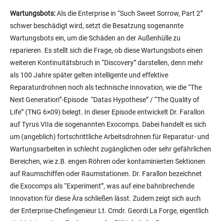
Wartungsbots ein, um die Schäden an der Außenhülle zu
reparieren. Es stellt sich die Frage, ob diese Wartungsbots einen
weiteren Kontinuitätsbruch in “Discovery” darstellen, denn mehr
als 100 Jahre später gelten intelligente und effektive
Reparaturdrohnen noch als technische Innovation, wie die “The
Next Generation”-Episode “Datas Hypothese” / “The Quality of
Life” (TNG 6×09) belegt. In dieser Episode entwickelt Dr. Farallon
auf Tyrus VIIa die sogenannten Exocomps. Dabei handelt es sich
um (angeblich) fortschrittliche Arbeitsdrohnen für Reparatur- und
Wartungsarbeiten in schlecht zugänglichen oder sehr gefährlichen
Bereichen, wie z.B. engen Röhren oder kontaminierten Sektionen
auf Raumschiffen oder Raumstationen. Dr. Farallon bezeichnet
die Exocomps als “Experiment”, was auf eine bahnbrechende
Innovation für diese Ära schließen lässt. Zudem zeigt sich auch
der Enterprise-Chefingenieur Lt. Cmdr. Geordi La Forge, eigentlich
ein Meister seines Faches, von der Fähigkeit der Exocomps
überrascht und beeindruckt. Die Exocomps verfügen über neurale
Verbindungen, die Datas positronischem Gehirn ähneln. Mit der