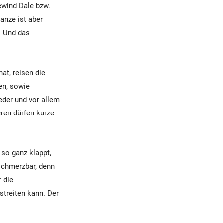
ewind Dale bzw.
anze ist aber
. Und das
at, reisen die
en, sowie
eder und vor allem
ren dürfen kurze
 so ganz klappt,
schmerzbar, denn
 die
streiten kann. Der