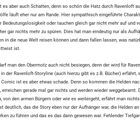
bt es aber auch Schatten, denn so schön die Hatz durch Ravenloft au
lfe läuft eher nur am Rande. Hier sympathisch eingeführte Charakt
er Bedeutungslosigkeit oder tauchen gleich gar nicht mehr auf und 
rher gar nichts mehr zu spüren. Dies hat man eindeutig nur als Aufh
n in die neue Welt reisen können und dann fallen lassen, was natü
ttwist ist.
arf man den Obermotz auch nicht besiegen, denn der wird für Raven
n der Ravenloft-Storyline (auch hierzu gibt es z.B. Bücher) erfährt,
en Comic ist es aber etwas schade. Denn so kommen die Helden nac
, erreichen gerade mal gar nichts und werden wieder weggebeamt. 
en, von den armen Bürgern oder wie es weitergeht, erfährt man nicht
t deutlich, das die Story eben nur der Aufhänger war, die Helden a
ken zu führen und das es das dann gewesen war. Fehlender Tiefgang