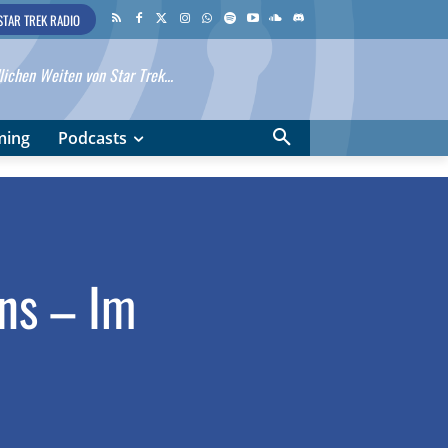
STAR TREK RADIO
ichen Weiten von Star Trek...
ming
Podcasts
ns – Im