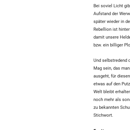
Bei soviel Licht gi
Aufstand der Werwö
später wieder in d
Rebellion ist hinte
damit unsere Helde
bzw. ein billiger Plo
Und selbstredend d
Mag sein, das man i
ausgeht, für dies
etwas auf den Putz
Welt bleibt erhalt
noch mehr als sons
zu bekannten Schur
Stichwort.