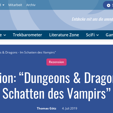
d
Mitarbeit
Archiv
Entdecke mit uns die unendl
e
Trekbarometer
Literature Zone
SciFi
Ga
s & Dragons - Im Schatten des Vampirs"
Rezension
ion: “Dungeons & Drago
Schatten des Vampirs”
Thomas Götz
4. Juli 2019