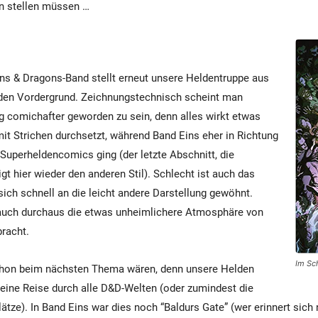
n stellen müssen …
ns & Dragons-Band stellt erneut unsere Heldentruppe aus
den Vordergrund. Zeichnungstechnisch scheint man
ig comichafter geworden zu sein, denn alles wirkt etwas
mit Strichen durchsetzt, während Band Eins eher in Richtung
Superheldencomics ging (der letzte Abschnitt, die
gt hier wieder den anderen Stil). Schlecht ist auch das
sich schnell an die leicht andere Darstellung gewöhnt.
auch durchaus die etwas unheimlichere Atmosphäre von
bracht.
Im Sc
hon beim nächsten Thema wären, denn unsere Helden
ine Reise durch alle D&D-Welten (oder zumindest die
tze). In Band Eins war dies noch “Baldurs Gate” (wer erinnert sich