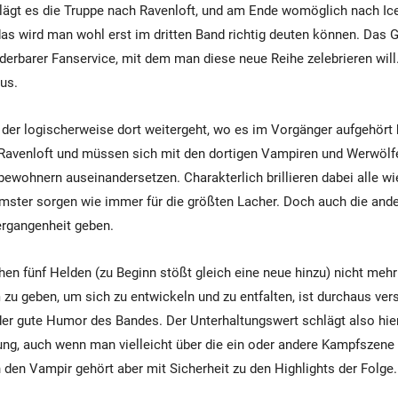
chlägt es die Truppe nach Ravenloft, und am Ende womöglich nach Ic
das wird man wohl erst im dritten Band richtig deuten können. Das G
derbarer Fanservice, mit dem man diese neue Reihe zelebrieren will
aus.
der logischerweise dort weitergeht, wo es im Vorgänger aufgehört h
Ravenloft und müssen sich mit den dortigen Vampiren und Werwölf
bewohnern auseinandersetzen. Charakterlich brillieren dabei alle wi
ster sorgen wie immer für die größten Lacher. Doch auch die ande
Vergangenheit geben.
hen fünf Helden (zu Beginn stößt gleich eine neue hinzu) nicht mehr
u geben, um sich zu entwickeln und zu entfalten, ist durchaus ver
der gute Humor des Bandes. Der Unterhaltungswert schlägt also hier
ng, auch wenn man vielleicht über die ein oder andere Kampfszene 
 den Vampir gehört aber mit Sicherheit zu den Highlights der Folge.