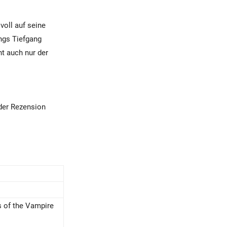
voll auf seine
ngs Tiefgang
ht auch nur der
der Rezension
 of the Vampire