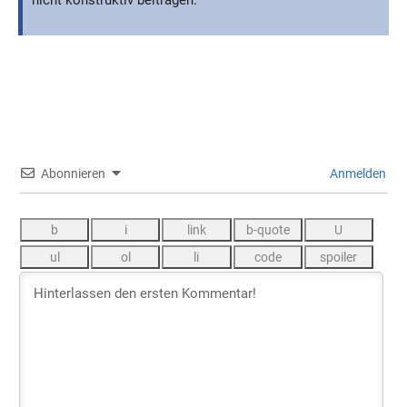
0
KOMMENTARE
Carol Breiling
6 Jahre zuvor
Ich habe die star trek raumschiffsammlung abonniert und bin
sehr begeistert. Kann inzwischen über 100 geniale Modelle
aus den brillianten klassischen star trek serien mein eigen