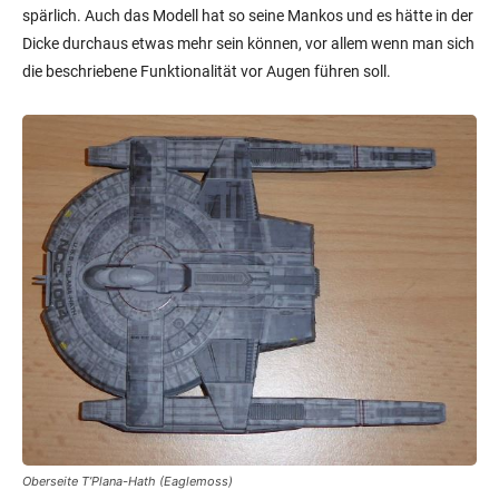
Oberseite T’Plana-Hath (Eaglemoss)
Bewertung:
[usr 3]
Serie
discovery