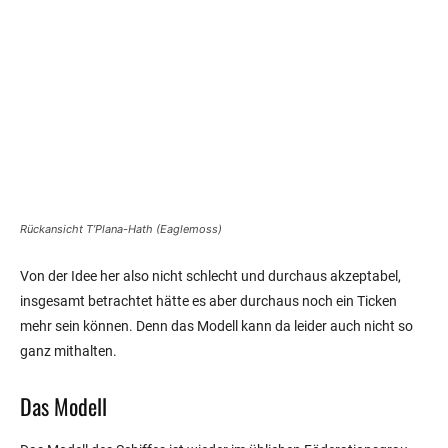
Rückansicht T’Plana-Hath (Eaglemoss)
Von der Idee her also nicht schlecht und durchaus akzeptabel,
insgesamt betrachtet hätte es aber durchaus noch ein Ticken
mehr sein können. Denn das Modell kann da leider auch nicht so
ganz mithalten.
Das Modell
Das Modell des Schiffes ist wieder im üblichen Föderationsgrau
gehalten. Die Hüllenplatten sind dabei gut akzentuiert und bringen
auch unterschiedliche Farben (dunkleres und helleres Grau) gut
hervor. Etwas schade ist lediglich, dass man die Registriernummer
nicht so gut erkennen kann. Klar, wenn man nah rangeht kann
man den Schriftzug lesen, ein klein wenig weiter weg sieht es aber
bereits so aus, als wäre er nicht da, da er im Grau der Oberfläche
verschwindet. Trotzdem wirkt die T’Plana-Hath nicht ganz so
klobig wie etwa noch die
Edison
.