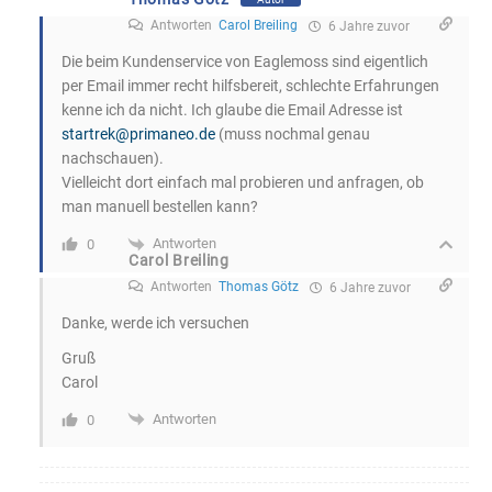
Carol Breiling
Antworten
Thomas Götz
6 Jahre zuvor
Danke, werde ich versuchen
Gruß
Carol
Antworten
0
Carol Breiling
6 Jahre zuvor
Ich habe die star trek raumschiffsammlung abonniert und bin
sehr begeistert. Kann inzwischen über 100 geniale Modelle
aus den brillianten klassischen star trek serien mein eigen
nennen. Da ich von star trek discovery ( sehe die Serie auf
blue ray, staffel 2 ist bestellt ) ebenso begeistert bin würde
ich auch diese Modelle nebst Magazinen abonnieren, leider
ist mir dies online noch nicht gelungen. Ich habe den Verlag