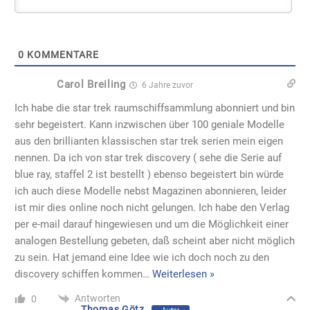
nennen. Da ich von star trek discovery ( sehe die Serie auf
blue ray, staffel 2 ist bestellt ) ebenso begeistert bin würde
ich auch diese Modelle nebst Magazinen abonnieren, leider
ist mir dies online noch nicht gelungen. Ich habe den Verlag
per e-mail darauf hingewiesen und um die Möglichkeit einer
analogen Bestellung gebeten, daß scheint aber nicht möglich
zu sein. Hat jemand eine Idee wie ich doch noch zu den
discovery schiffen kommen
…
Weiterlesen »
Antworten
0
Thomas Götz
Autor
Antworten
Carol Breiling
6 Jahre zuvor
Die beim Kundenservice von Eaglemoss sind eigentlich
per Email immer recht hilfsbereit, schlechte Erfahrungen
kenne ich da nicht. Ich glaube die Email Adresse ist
startrek@primaneo.de
(muss nochmal genau
nachschauen).
Vielleicht dort einfach mal probieren und anfragen, ob
man manuell bestellen kann?
Antworten
0