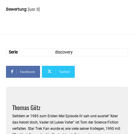
Facebook
Twitter
Thomas Götz
Seitdem er 1985 zum Ersten Mal Episode IV sah und ausrief "Aber
das heisst doch, Vader ist Lukes Vater" ist Tom der Science Fiction
verfallen. Star Trek Fan wurde er, wie viele seiner Kollegen, 1990 mit
"The Next Generation" in Deutschland. Seine ersten
Buchrezensionen zu Star Trek Büchern erschienen schon 1995 im
Alter von 16 Jahren im Star Trek Fanclub. Seit 2006 schreibt er
auch Online Rezensionen (ab 2009 Trekzone-Exklusiv) und hat
kürzlich seine 2000.Rezension veröffentlicht.
Kommentare