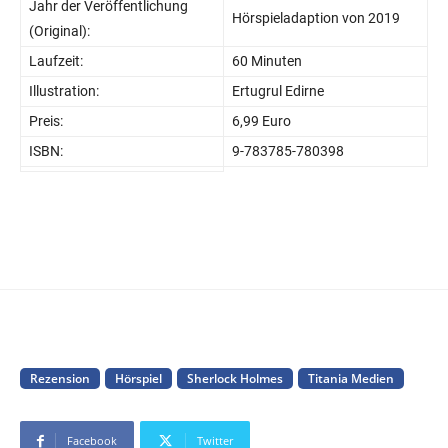
Jahr der Veröffentlichung
Hörspieladaption von 2019
(Original):
Laufzeit:
60 Minuten
Illustration:
Ertugrul Edirne
Preis:
6,99 Euro
ISBN:
9-783785-780398
Rezension
Hörspiel
Sherlock Holmes
Titania Medien
Facebook
Twitter