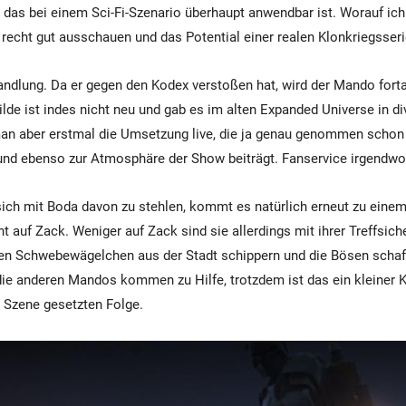
 das bei einem Sci-Fi-Szenario überhaupt anwendbar ist. Worauf ich h
recht gut ausschauen und das Potential einer realen Klonkriegsseri
ndlung. Da er gegen den Kodex verstoßen hat, wird der Mando forta
ilde ist indes nicht neu und gab es im alten Expanded Universe in d
man aber erstmal die Umsetzung live, die ja genau genommen schon 
d ebenso zur Atmosphäre der Show beiträgt. Fanservice irgendwo
ich mit Boda davon zu stehlen, kommt es natürlich erneut zu eine
t auf Zack. Weniger auf Zack sind sie allerdings mit ihrer Treffsiche
en Schwebewägelchen aus der Stadt schippern und die Bösen schaff
die anderen Mandos kommen zu Hilfe, trotzdem ist das ein kleiner K
 Szene gesetzten Folge.