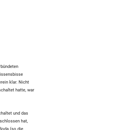
rbündeten
wissensbisse
ein klar. Nicht
chaltet hatte, war
chaltet und das
eschlossen hat,
Boda (so die