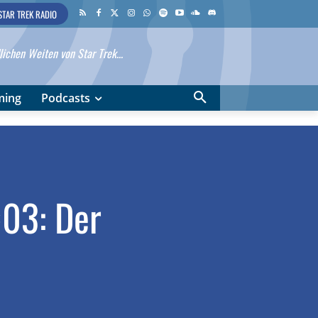
STAR TREK RADIO
ichen Weiten von Star Trek...
ming
Podcasts
×03: Der