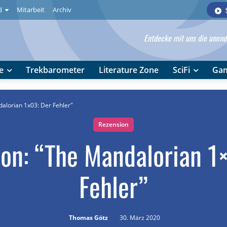
d
Mitarbeit
Archiv
Entdecke mit uns die unendl
e
Trekbarometer
Literature Zone
SciFi
Ga
alorian 1x03: Der Fehler"
Rezension
on: “The Mandalorian 1
Fehler”
Thomas Götz
30. März 2020