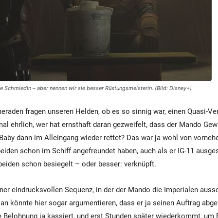
e Schmiedin – aber nennen wir sie besser Rüstungsmeisterin. (Bild: Disney+)
raden fragen unseren Helden, ob es so sinnig war, einen Quasi-Ve
mal ehrlich, wer hat ernsthaft daran gezweifelt, dass der Mando Ge
by dann im Alleingang wieder rettet? Das war ja wohl von vorneher
 beiden schon im Schiff angefreundet haben, auch als er IG-11 ausges
beiden schon besiegelt – oder besser: verknüpft.
er eindrucksvollen Sequenz, in der der Mando die Imperialen auss
an könnte hier sogar argumentieren, dass er ja seinen Auftrag abg
e Belohnung ja kassiert, und erst Stunden später wiederkommt, um 