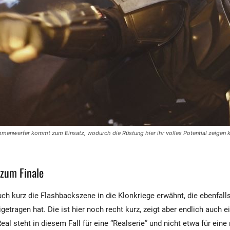
mmenwerfer kommt zum Einsatz, wodurch die Rüstung hier ihr volles Potential zeigen ka
 zum Finale
auch kurz die Flashbackszene in die Klonkriege erwähnt, die ebenfal
etragen hat. Die ist hier noch recht kurz, zeigt aber endlich auch e
Real steht in diesem Fall für eine “Realserie” und nicht etwa für eine 