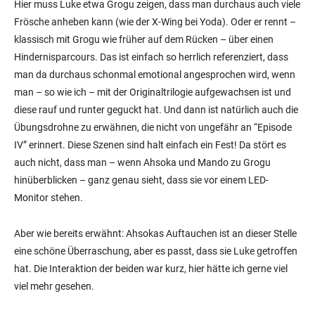
Hier muss Luke etwa Grogu zeigen, dass man durchaus auch viele
Frösche anheben kann (wie der X-Wing bei Yoda). Oder er rennt –
klassisch mit Grogu wie früher auf dem Rücken – über einen
Hindernisparcours. Das ist einfach so herrlich referenziert, dass
man da durchaus schonmal emotional angesprochen wird, wenn
man – so wie ich – mit der Originaltrilogie aufgewachsen ist und
diese rauf und runter geguckt hat. Und dann ist natürlich auch die
Übungsdrohne zu erwähnen, die nicht von ungefähr an “Episode
IV” erinnert. Diese Szenen sind halt einfach ein Fest! Da stört es
auch nicht, dass man – wenn Ahsoka und Mando zu Grogu
hinüberblicken – ganz genau sieht, dass sie vor einem LED-
Monitor stehen.
Aber wie bereits erwähnt: Ahsokas Auftauchen ist an dieser Stelle
eine schöne Überraschung, aber es passt, dass sie Luke getroffen
hat. Die Interaktion der beiden war kurz, hier hätte ich gerne viel
viel mehr gesehen.