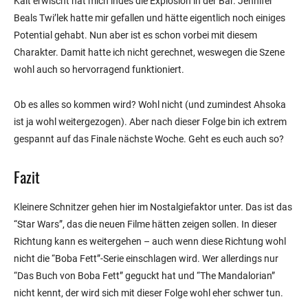
Kalt erwischt hat mich indes die Explosion in der Bar. Jennifer
Beals Twi’lek hatte mir gefallen und hätte eigentlich noch einiges
Potential gehabt. Nun aber ist es schon vorbei mit diesem
Charakter. Damit hatte ich nicht gerechnet, weswegen die Szene
wohl auch so hervorragend funktioniert.
Ob es alles so kommen wird? Wohl nicht (und zumindest Ahsoka
ist ja wohl weitergezogen). Aber nach dieser Folge bin ich extrem
gespannt auf das Finale nächste Woche. Geht es euch auch so?
Fazit
Kleinere Schnitzer gehen hier im Nostalgiefaktor unter. Das ist das
“Star Wars”, das die neuen Filme hätten zeigen sollen. In dieser
Richtung kann es weitergehen – auch wenn diese Richtung wohl
nicht die “Boba Fett”-Serie einschlagen wird. Wer allerdings nur
“Das Buch von Boba Fett” geguckt hat und “The Mandalorian”
nicht kennt, der wird sich mit dieser Folge wohl eher schwer tun.