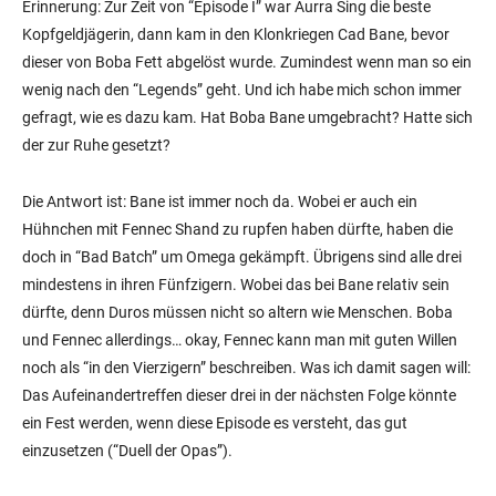
Erinnerung: Zur Zeit von “Episode I” war Aurra Sing die beste
Kopfgeldjägerin, dann kam in den Klonkriegen Cad Bane, bevor
dieser von Boba Fett abgelöst wurde. Zumindest wenn man so ein
wenig nach den “Legends” geht. Und ich habe mich schon immer
gefragt, wie es dazu kam. Hat Boba Bane umgebracht? Hatte sich
der zur Ruhe gesetzt?
Die Antwort ist: Bane ist immer noch da. Wobei er auch ein
Hühnchen mit Fennec Shand zu rupfen haben dürfte, haben die
doch in “Bad Batch” um Omega gekämpft. Übrigens sind alle drei
mindestens in ihren Fünfzigern. Wobei das bei Bane relativ sein
dürfte, denn Duros müssen nicht so altern wie Menschen. Boba
und Fennec allerdings… okay, Fennec kann man mit guten Willen
noch als “in den Vierzigern” beschreiben. Was ich damit sagen will:
Das Aufeinandertreffen dieser drei in der nächsten Folge könnte
ein Fest werden, wenn diese Episode es versteht, das gut
einzusetzen (“Duell der Opas”).