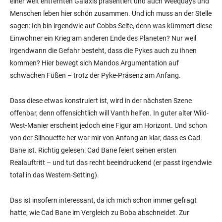
einer weit entfernten Galaxis präsentiert und auch Weequays und
Menschen leben hier schön zusammen. Und ich muss an der Stelle
sagen: Ich bin irgendwie auf Cobbs Seite, denn was kümmert diese
Einwohner ein Krieg am anderen Ende des Planeten? Nur weil
irgendwann die Gefahr besteht, dass die Pykes auch zu ihnen
kommen? Hier bewegt sich Mandos Argumentation auf
schwachen Füßen – trotz der Pyke-Präsenz am Anfang.
Dass diese etwas konstruiert ist, wird in der nächsten Szene
offenbar, denn offensichtlich will Vanth helfen. In guter alter Wild-
West-Manier erscheint jedoch eine Figur am Horizont. Und schon
von der Silhouette her war mir von Anfang an klar, dass es Cad
Bane ist. Richtig gelesen: Cad Bane feiert seinen ersten
Realauftritt – und tut das recht beeindruckend (er passt irgendwie
total in das Western-Setting).
Das ist insofern interessant, da ich mich schon immer gefragt
hatte, wie Cad Bane im Vergleich zu Boba abschneidet. Zur