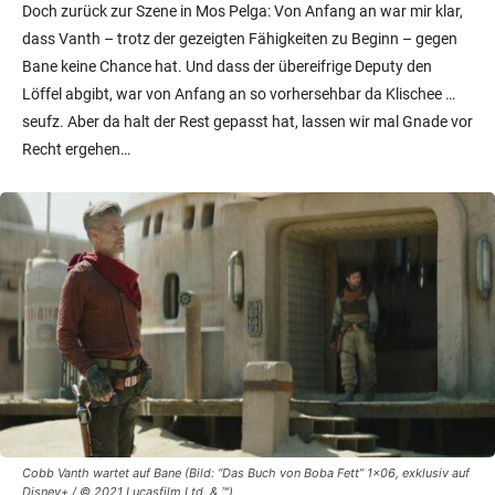
Doch zurück zur Szene in Mos Pelga: Von Anfang an war mir klar,
dass Vanth – trotz der gezeigten Fähigkeiten zu Beginn – gegen
Bane keine Chance hat. Und dass der übereifrige Deputy den
Löffel abgibt, war von Anfang an so vorhersehbar da Klischee …
seufz. Aber da halt der Rest gepasst hat, lassen wir mal Gnade vor
Recht ergehen…
Cobb Vanth wartet auf Bane (Bild: “Das Buch von Boba Fett” 1×06, exklusiv auf
Disney+ / © 2021 Lucasfilm Ltd. & ™)