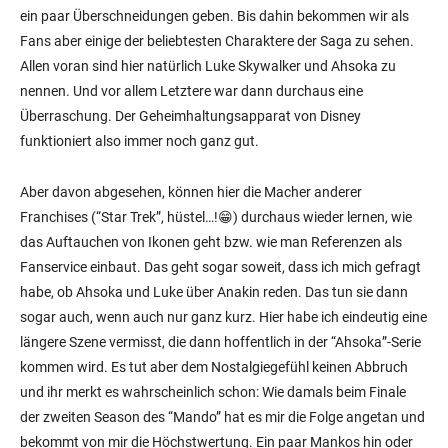
ein paar Überschneidungen geben. Bis dahin bekommen wir als
Fans aber einige der beliebtesten Charaktere der Saga zu sehen.
Allen voran sind hier natürlich Luke Skywalker und Ahsoka zu
nennen. Und vor allem Letztere war dann durchaus eine
Überraschung. Der Geheimhaltungsapparat von Disney
funktioniert also immer noch ganz gut.
Aber davon abgesehen, können hier die Macher anderer
Franchises (“Star Trek”, hüstel…!😁) durchaus wieder lernen, wie
das Auftauchen von Ikonen geht bzw. wie man Referenzen als
Fanservice einbaut. Das geht sogar soweit, dass ich mich gefragt
habe, ob Ahsoka und Luke über Anakin reden. Das tun sie dann
sogar auch, wenn auch nur ganz kurz. Hier habe ich eindeutig eine
längere Szene vermisst, die dann hoffentlich in der “Ahsoka”-Serie
kommen wird. Es tut aber dem Nostalgiegefühl keinen Abbruch
und ihr merkt es wahrscheinlich schon: Wie damals beim Finale
der zweiten Season des “Mando” hat es mir die Folge angetan und
bekommt von mir die Höchstwertung. Ein paar Mankos hin oder