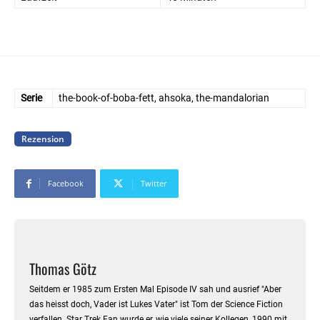
Serie
the-book-of-boba-fett, ahsoka, the-mandalorian
Rezension
Facebook
Twitter
Thomas Götz
Seitdem er 1985 zum Ersten Mal Episode IV sah und ausrief "Aber
das heisst doch, Vader ist Lukes Vater" ist Tom der Science Fiction
verfallen. Star Trek Fan wurde er, wie viele seiner Kollegen, 1990 mit