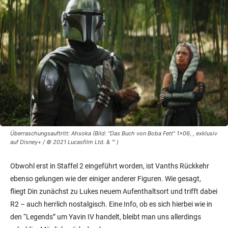
Überraschungsauftritt: Ahsoka (Bild: “Das Buch von Boba Fett” 1×06, , exklusiv
auf Disney+ / © 2021 Lucasfilm Ltd. & ™ )
Obwohl erst in Staffel 2 eingeführt worden, ist Vanths Rückkehr
ebenso gelungen wie der einiger anderer Figuren. Wie gesagt,
fliegt Din zunächst zu Lukes neuem Aufenthaltsort und trifft dabei
R2 – auch herrlich nostalgisch. Eine Info, ob es sich hierbei wie in
den “Legends” um Yavin IV handelt, bleibt man uns allerdings