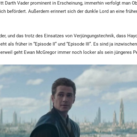
ritt Darth Vader prominent in Erscheinung, immerhin verfolgt man O
ich befördert. Außerdem erinnert sich der dunkle Lord an eine frühe
der, und das trotz des Einsatzes von Verjüngungstechnik, dass Hay
ieht als früher in “Episode II” und “Episode III”. Es sind ja inzwische
Derweil geht Ewan McGregor immer noch locker als sein jüngeres P