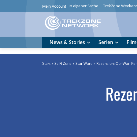
In eigener Sache
TrekZone Weeken
Mein Account
News & Stories
Serien
Film
Start
SciFi Zone
Star Wars
Rezension: Obi-Wan Keno
Rezen