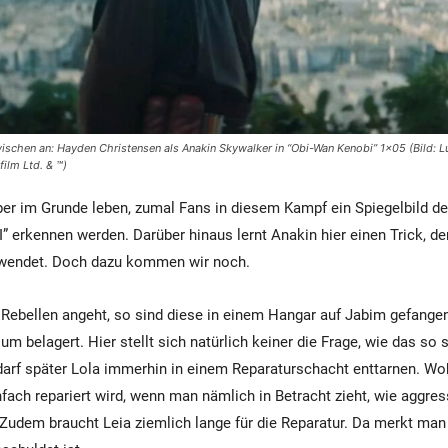
ischen an: Hayden Christensen als Anakin Skywalker in “Obi-Wan Kenobi” 1×05 (Bild: Lu
ilm Ltd. & ™)
er im Grunde leben, zumal Fans in diesem Kampf ein Spiegelbild 
” erkennen werden. Darüber hinaus lernt Anakin hier einen Trick, den
nwendet. Doch dazu kommen wir noch.
 Rebellen angeht, so sind diese in einem Hangar auf Jabim gefang
m belagert. Hier stellt sich natürlich keiner die Frage, wie das so 
darf später Lola immerhin in einem Reparaturschacht enttarnen. Wob
fach repariert wird, wenn man nämlich in Betracht zieht, wie aggress
Zudem braucht Leia ziemlich lange für die Reparatur. Da merkt man 