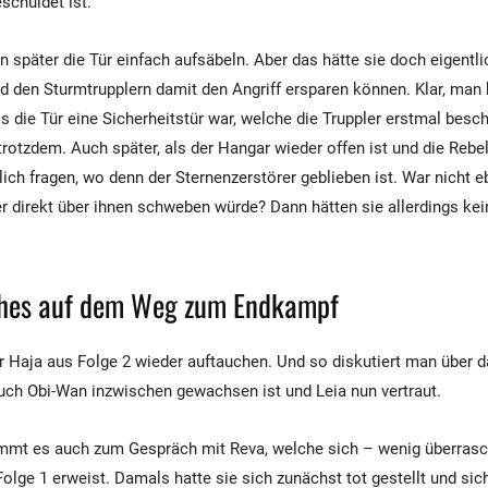
schuldet ist.
 später die Tür einfach aufsäbeln. Aber das hätte sie doch eigentl
d den Sturmtrupplern damit den Angriff ersparen können. Klar, man
s die Tür eine Sicherheitstür war, welche die Truppler erstmal bes
trotzdem. Auch später, als der Hangar wieder offen ist und die Rebe
lich fragen, wo denn der Sternenzerstörer geblieben ist. War nicht 
r direkt über ihnen schweben würde? Dann hätten sie allerdings ke
ches auf dem Weg zum Endkampf
r Haja aus Folge 2 wieder auftauchen. Und so diskutiert man über d
ch Obi-Wan inzwischen gewachsen ist und Leia nun vertraut.
mmt es auch zum Gespräch mit Reva, welche sich – wenig überrasc
olge 1 erweist. Damals hatte sie sich zunächst tot gestellt und sic