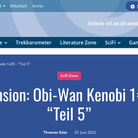
d
Mitarbeit
Archiv
Entdecke mit uns die unendl
e
Trekbarometer
Literature Zone
SciFi
Ga
bi 1x05 - "Teil 5"
SciFi Zone
sion: Obi-Wan Kenobi 
“Teil 5”
Thomas Götz
20. Juni 2022