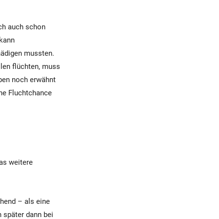
ich auch schon
 kann
chädigen mussten.
llen flüchten, muss
eben noch erwähnt
ine Fluchtchance
as weitere
hend – als eine
h später dann bei