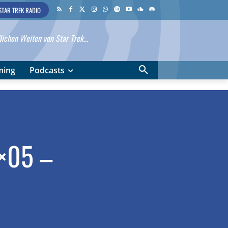
STAR TREK RADIO
ichen Weiten von Star Trek...
ming
Podcasts
1×05 –