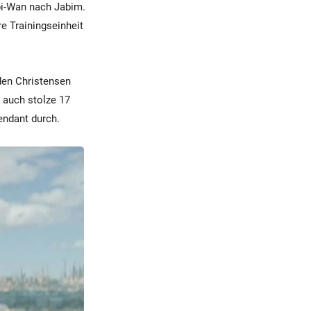
bi-Wan nach Jabim.
re Trainingseinheit
den Christensen
n auch stolze 17
endant durch.