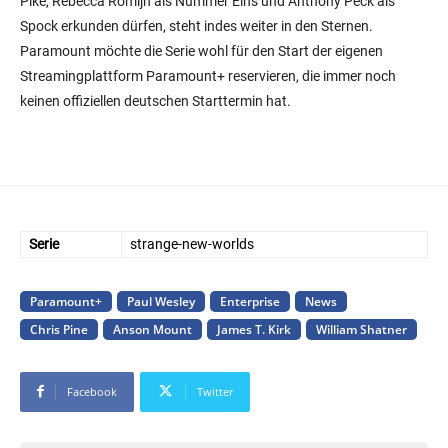
Pike, Rebecca Romijn als Nummer Eins und Anthony Peck als
Spock erkunden dürfen, steht indes weiter in den Sternen.
Paramount möchte die Serie wohl für den Start der eigenen
Streamingplattform Paramount+ reservieren, die immer noch
keinen offiziellen deutschen Starttermin hat.
Serie
strange-new-worlds
Paramount+
Paul Wesley
Enterprise
News
Chris Pine
Anson Mount
James T. Kirk
William Shatner
Facebook
Twitter