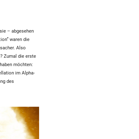
 sie – abgesehen
tion” waren die
sacher. Also
? Zumal die erste
t haben möchten:
llation im Alpha-
ung des