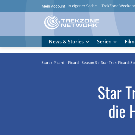
In eigener Sache
TrekZone Weeken
Mein Account
News & Stories
Serien
Film
Start
Picard
Picard - Season 3
Star Trek: Picard: S
Star T
die 