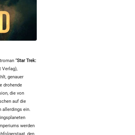
itroman “
Star Trek:
t Verlag),
hlt, genauer
ie drohende
ion, die von
schen auf die
 allerdings ein.
lingsplaneten
imperiums werden
chfolgerstaat, den