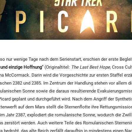
lso nur wenige Tage nach dem Serienstart, erschien der erste Begle
e und einzige Hoffnung
” (Originaltitel:
The Last Best Hope
, Cross Cul
a McCormack. Darin wird die Vorgeschichte zur ersten Staffel erzä
ischen 2382 und 2385. Im Zentrum der Handlung stehen vor allem d
ulanischen Sonne sowie die daraus resultierende Evakuierungsmiss
icard geplant und durchgeführt wird. Nach dem Angriff der Syntheti
ttenwerft auf dem Mars stellt die Sternenflotte ihre Rettungsmission
 im Jahr 2387, explodiert die romulanische Sonne, wodurch die Zwil
 zerstört werden. Auch weitere Teile des Romulanischen Sternen
a bedroht, das alte Reich zerfällt daraufhin in mindestens einen Na