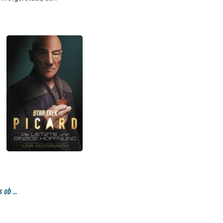
s ob …