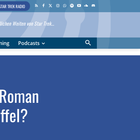
STAR TREK RADIO
ichen Weiten von Star Trek...
ming
Podcasts
n Roman
ffel?