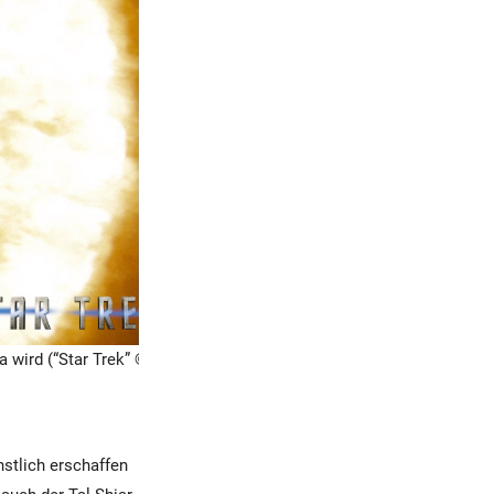
 wird (“Star Trek” ©
Romulus vor 23
stlich erschaffen