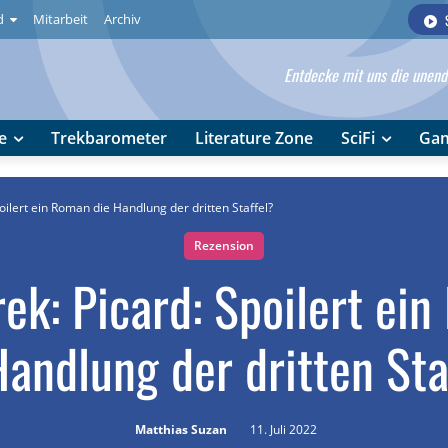
d
Mitarbeit
Archiv
Entdecke mit uns die unendl
e
Trekbarometer
Literature Zone
SciFi
Ga
poilert ein Roman die Handlung der dritten Staffel?
Rezension
rek: Picard: Spoilert ei
Handlung der dritten Sta
Matthias Suzan
11. Juli 2022