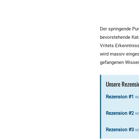
Der springende Pun
bevorstehende Kata
Vritets Erkenntnis
wird massiv einges
gefangenen Wissen
Unsere Rezensi
Rezension #1
vo
Rezension #2
v
Rezension #3
vo