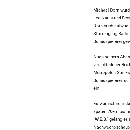
Michael Dorn wurde
Lee Nauls und Fent
Dorn auch aufwuch
Studiengang Radio-
Schauspielerei ge
Nach seinem Abschl
verschiedener Rockb
Metropolen San Fra
Schauspielerei, sc
ein.
Es war vielmehr d
späten 70ern bis n
“
W.E.B
.” gelang es
Nachwuchsschauspi