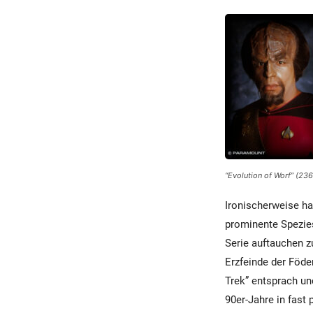
“Evolution of Worf” (2
Ironischerweise h
prominente Spezies
Serie auftauchen z
Erzfeinde der Föde
Trek” entsprach un
90er-Jahre in fast