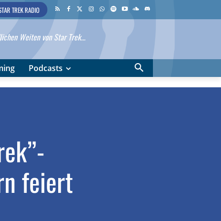
STAR TREK RADIO
ichen Weiten von Star Trek...
ming
Podcasts
Trek”-
n feiert