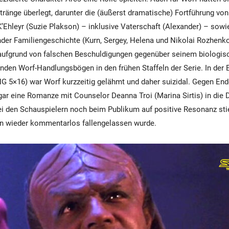
stränge überlegt, darunter die (äußerst dramatische) Fortführung vo
K’Ehleyr (Suzie Plakson) – inklusive Vaterschaft (Alexander) – sowi
der Familiengeschichte (Kurn, Sergey, Helena und Nikolai Rozhenk
 aufgrund von falschen Beschuldigungen gegenüber seinem biologi
nden Worf-Handlungsbögen in den frühen Staffeln der Serie. In der E
NG 5×16) war Worf kurzzeitig gelähmt und daher suizidal. Gegen End
r eine Romanze mit Counselor Deanna Troi (Marina Sirtis) in die D
ei den Schauspielern noch beim Publikum auf positive Resonanz stie
n wieder kommentarlos fallengelassen wurde.