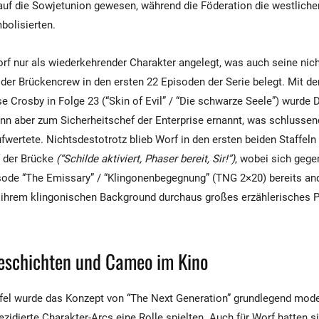
auf die Sowjetunion gewesen, während die Föderation die westlichen 
bolisierten.
rf nur als wiederkehrender Charakter angelegt, was auch seine nicht
 der Brückencrew in den ersten 22 Episoden der Serie belegt. Mit de
e Crosby in Folge 23 (“Skin of Evil” / “Die schwarze Seele”) wurde 
nn aber zum Sicherheitschef der Enterprise ernannt, was schlussen
fwertete. Nichtsdestotrotz blieb Worf in den ersten beiden Staffel
f der Brücke
(“Schilde aktiviert, Phaser bereit, Sir!”)
, wobei sich gege
isode “The Emissary” / “Klingonenbegegnung” (TNG 2×20) bereits and
 ihrem klingonischen Background durchaus großes erzählerisches P
eschichten und Cameo im Kino
affel wurde das Konzept von “The Next Generation” grundlegend mode
idierte Charakter-Arcs eine Rolle spielten. Auch für Worf hatten s