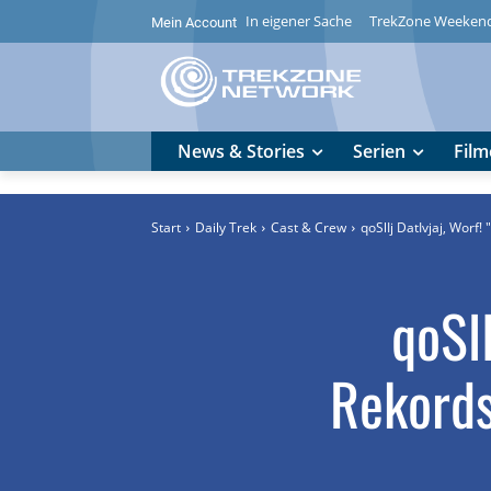
In eigener Sache
TrekZone Weeken
Mein Account
News & Stories
Serien
Film
Start
Daily Trek
Cast & Crew
qoSlIj DatIvjaj, Worf
qoSlI
Rekords