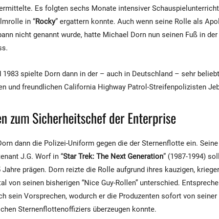
ermittelte. Es folgten sechs Monate intensiver Schauspielunterricht
lmrolle in “
Rocky
” ergattern konnte. Auch wenn seine Rolle als Apo
nn nicht genannt wurde, hatte Michael Dorn nun seinen Fuß in der
ss.
1983 spielte Dorn dann in der – auch in Deutschland – sehr beliebt
en und freundlichen California Highway Patrol-Streifenpolizisten Je
en zum Sicherheitschef der Enterprise
orn dann die Polizei-Uniform gegen die der Sternenflotte ein. Seine 
enant J.G. Worf in “
Star Trek: The Next Generation
” (1987-1994) sol
 Jahre prägen. Dorn reizte die Rolle aufgrund ihres kauzigen, kriege
al von seinen bisherigen “Nice Guy-Rollen” unterschied. Entspreche
ch sein Vorsprechen, wodurch er die Produzenten sofort von seiner 
schen Sternenflottenoffiziers überzeugen konnte.