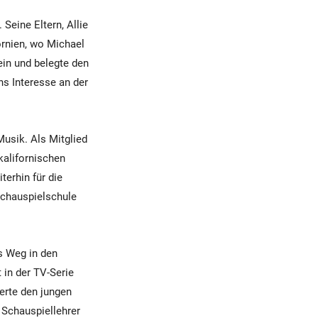
eine Eltern, Allie
ornien, wo Michael
in und belegte den
ns Interesse an der
usik. Als Mitglied
 kalifornischen
erhin für die
Schauspielschule
s Weg in den
 in der TV-Serie
erte den jungen
Schauspiellehrer