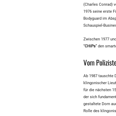
(Charles Conrad) v
1976 seine erste Fi
Bodyguard im Abspa
Schauspiel-Busine
Zwischen 1977 und 
“
CHiPs
” den smart
Vom Polizist
Ab 1987 tauschte D
klingonischer Lieut
für die nächsten 15
der sich fundament
gestaltete Dorn au
Rolle des klingoni