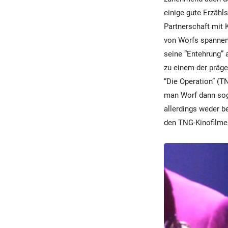
einige gute Erzähl
Partnerschaft mit 
von Worfs spannen
seine “Entehrung”
zu einem der präge
“Die Operation” (T
man Worf dann soga
allerdings weder b
den TNG-Kinofilme