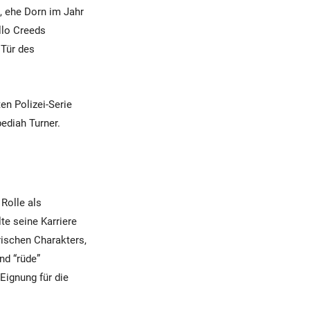
, ehe Dorn im Jahr
llo Creeds
 Tür des
en Polizei-Serie
bediah Turner.
Rolle als
lte seine Karriere
rischen Charakters,
nd “rüde”
Eignung für die