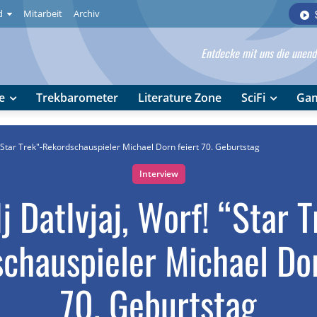
d
Mitarbeit
Archiv
Entdecke mit uns die unendl
e
Trekbarometer
Literature Zone
SciFi
Ga
! "Star Trek"-Rekordschauspieler Michael Dorn feiert 70. Geburtstag
Interview
j DatIvjaj, Worf! “Star 
chauspieler Michael Dor
70. Geburtstag