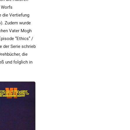
n Worfs
e die Vertiefung
o). Zudem wurde
schen Vater Mogh
pisode “Ethics” /
e der Serie schrieb
rehbücher, die
ß und folglich in