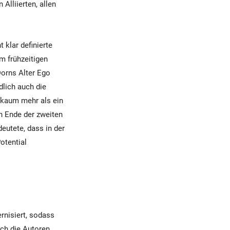
Alliierten, allen
 klar definierte
m frühzeitigen
Dorns Alter Ego
dlich auch die
n kaum mehr als ein
n Ende der zweiten
eutete, dass in der
otential
rnisiert, sodass
ich die Autoren