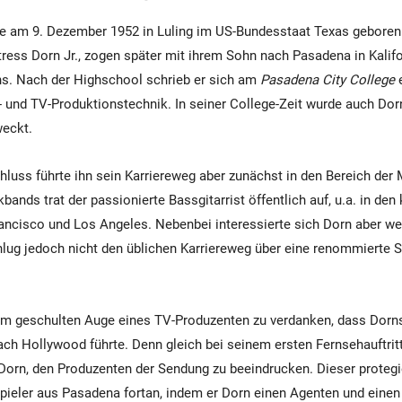
 am 9. Dezember 1952 in Luling im US-Bundesstaat Texas geboren. S
ress Dorn Jr., zogen später mit ihrem Sohn nach Pasadena in Kalif
s. Nach der Highschool schrieb er sich am
Pasadena City College
e
 und TV-Produktionstechnik. In seiner College-Zeit wurde auch Dor
weckt.
uss führte ihn sein Karriereweg aber zunächst in den Bereich der M
ands trat der passionierte Bassgitarrist öffentlich auf, u.a. in den
ncisco und Los Angeles. Nebenbei interessierte sich Dorn aber weit
hlug jedoch nicht den üblichen Karriereweg über eine renommierte 
em geschulten Auge eines TV-Produzenten zu verdanken, dass Dorn
ach Hollywood führte. Denn gleich bei seinem ersten Fernsehauftritt
 Dorn, den Produzenten der Sendung zu beeindrucken. Dieser protegi
eler aus Pasadena fortan, indem er Dorn einen Agenten und einen 