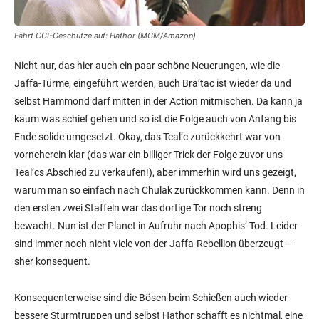
Fährt CGI-Geschütze auf: Hathor (MGM/Amazon)
Nicht nur, das hier auch ein paar schöne Neuerungen, wie die
Jaffa-Türme, eingeführt werden, auch Bra’tac ist wieder da und
selbst Hammond darf mitten in der Action mitmischen. Da kann ja
kaum was schief gehen und so ist die Folge auch von Anfang bis
Ende solide umgesetzt. Okay, das Teal’c zurückkehrt war von
vorneherein klar (das war ein billiger Trick der Folge zuvor uns
Teal’cs Abschied zu verkaufen!), aber immerhin wird uns gezeigt,
warum man so einfach nach Chulak zurückkommen kann. Denn in
den ersten zwei Staffeln war das dortige Tor noch streng
bewacht. Nun ist der Planet in Aufruhr nach Apophis’ Tod. Leider
sind immer noch nicht viele von der Jaffa-Rebellion überzeugt –
sher konsequent.
Konsequenterweise sind die Bösen beim Schießen auch wieder
bessere Sturmtruppen und selbst Hathor schafft es nichtmal, eine