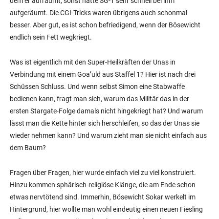
dem er aufräumt, sonst hätte SG-1 sehr schnell bei ihm
aufgeräumt. Die CGI-Tricks waren übrigens auch schonmal
besser. Aber gut, es ist schon befriedigend, wenn der Bösewicht
endlich sein Fett wegkriegt.
Was ist eigentlich mit den Super-Heilkräften der Unas in
Verbindung mit einem Goa’uld aus Staffel 1? Hier ist nach drei
Schüssen Schluss. Und wenn selbst Simon eine Stabwaffe
bedienen kann, fragt man sich, warum das Militär das in der
ersten Stargate-Folge damals nicht hingekriegt hat? Und warum
lässt man die Kette hinter sich herschleifen, so das der Unas sie
wieder nehmen kann? Und warum zieht man sie nicht einfach aus
dem Baum?
Fragen über Fragen, hier wurde einfach viel zu viel konstruiert.
Hinzu kommen sphärisch-religiöse Klänge, die am Ende schon
etwas nervtötend sind. Immerhin, Bösewicht Sokar werkelt im
Hintergrund, hier wollte man wohl eindeutig einen neuen Fiesling