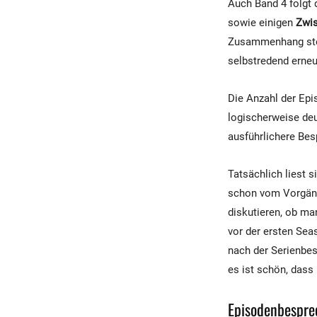
Auch Band 4 folgt
sowie einigen
Zwis
Zusammenhang steh
selbstredend erneu
Die Anzahl der Epi
logischerweise deu
ausführlichere Bes
Tatsächlich liest s
schon vom Vorgäng
diskutieren, ob ma
vor der ersten Sea
nach der Serienbes
es ist schön, dass
Episodenbespr