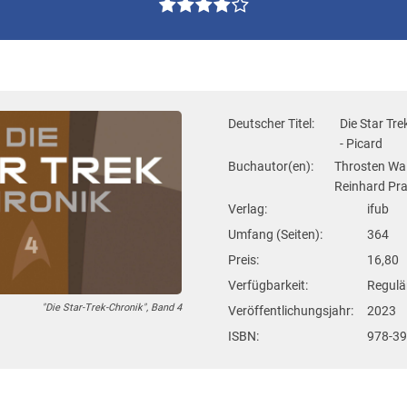
Deutscher Titel:
Die Star Tre
- Picard
Buchautor(en):
Throsten Walc
Reinhard Pra
Verlag:
ifub
Umfang (Seiten):
364
Preis:
16,80
Verfügbarkeit:
Regulär
"Die Star-Trek-Chronik", Band 4
Veröffentlichungsjahr:
2023
ISBN:
978-3