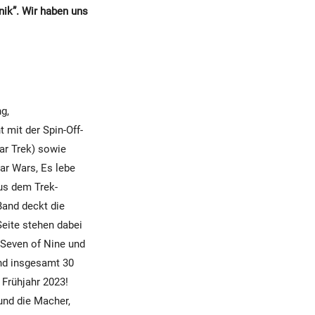
nik”. Wir haben uns
g,
 mit der Spin-Off-
tar Trek) sowie
tar Wars, Es lebe
aus dem Trek-
Band deckt die
eite stehen dabei
e Seven of Nine und
und insgesamt 30
 Frühjahr 2023!
und die Macher,