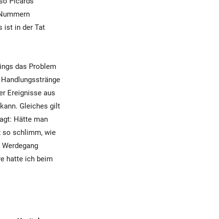
so Picards
e Nummern
ist in der Tat
rdings das Problem
r Handlungsstränge
er Ereignisse aus
ann. Gleiches gilt
sagt: Hätte man
z so schlimm, wie
er Werdegang
e hatte ich beim