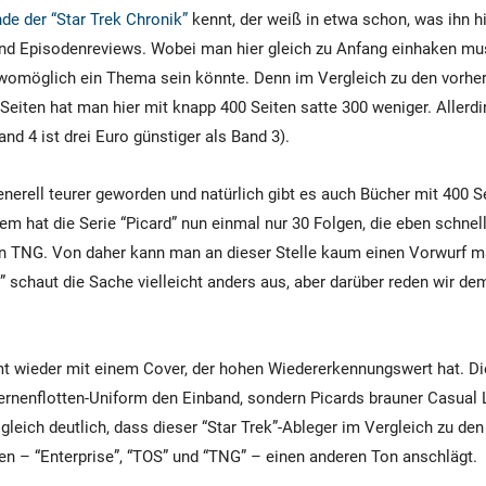
de der “Star Trek Chronik”
kennt, der weiß in etwa schon, was ihn hi
nd Episodenreviews. Wobei man hier gleich zu Anfang einhaken mus
 womöglich ein Thema sein könnte. Denn im Vergleich zu den vorhe
 Seiten hat man hier mit knapp 400 Seiten satte 300 weniger. Allerdi
nd 4 ist drei Euro günstiger als Band 3).
generell teurer geworden und natürlich gibt es auch Bücher mit 400 S
m hat die Serie “Picard” nun einmal nur 30 Folgen, die eben schnel
on TNG. Von daher kann man an dieser Stelle kaum einen Vorwurf m
” schaut die Sache vielleicht anders aus, aber darüber reden wir de
 wieder mit einem Cover, der hohen Wiedererkennungswert hat. Die
ternenflotten-Uniform den Einband, sondern Picards brauner Casual 
gleich deutlich, dass dieser “Star Trek”-Ableger im Vergleich zu den
n – “Enterprise”, “TOS” und “TNG” – einen anderen Ton anschlägt.