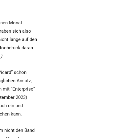
einen Monat
 haben sich also
nicht lange auf den
 Hochdruck daran
.)
Picard” schon
nglichen Ansatz,
 mit “Enterprise”
ezember 2023)
uch ein und
schen kann.
m nicht den Band