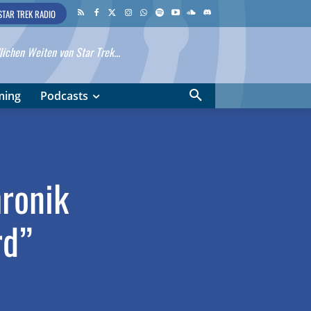
STAR TREK RADIO
ichen Weiten von Star Trek...
ming
Podcasts
hronik
rd”