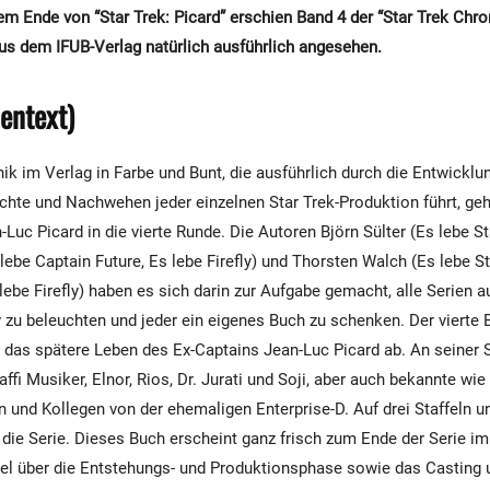
m Ende von “Star Trek: Picard” erschien Band 4 der “Star Trek Chro
us dem IFUB-Verlag natürlich ausführlich angesehen.
pentext)
ik im Verlag in Farbe und Bunt, die ausführlich durch die Entwicklun
hte und Nachwehen jeder einzelnen Star Trek-Produktion führt, geht
Luc Picard in die vierte Runde. Die Autoren Björn Sülter (Es lebe S
lebe Captain Future, Es lebe Firefly) und Thorsten Walch (Es lebe S
lebe Firefly) haben es sich darin zur Aufgabe gemacht, alle Serien 
 zu beleuchten und jeder ein eigenes Buch zu schenken. Der vierte 
das spätere Leben des Ex-Captains Jean-Luc Picard ab. An seiner S
ffi Musiker, Elnor, Rios, Dr. Jurati und Soji, aber auch bekannte wi
n und Kollegen von der ehemaligen Enterprise-D. Auf drei Staffeln 
 die Serie. Dieses Buch erscheint ganz frisch zum Ende der Serie im
el über die Entstehungs- und Produktionsphase sowie das Casting 