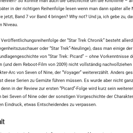
nennen? So könnte man auch die Geschichte um die Kinofilme – al
äter in der richtigen Reihenfolge lesen wenn man dann später all
jetzt, Band 7 vor Band 4 bringen? Why not? Und ja, ich gebe zu, das 
m Niveau.
r Veröffentlichungsreihenfolge der “Star Trek Chronik” besteht alle
egenheitszuschauer oder “Star Trek”-Neulinge), dass man einige de
undlagengeschichte von “Star Trek: Picard” – ohne Vorkenntnisse d
 (und dem Reboot-Film von 2009) nicht vollständig nachvollziehen k
kter-Arc von Seven of Nine, der “Voyager” weitererzählt. Anders ge
erst diese Serien zu Gemüte führen müssen. Es wurde aber nicht gan
, denn in der Review zur ersten “Picard”-Folge wird kurz sein weiter
h bei Seven of Nine oder der sonstigen Vorgeschichte der Charakter
den Eindruck, etwas Entscheidendes zu verpassen.
lt