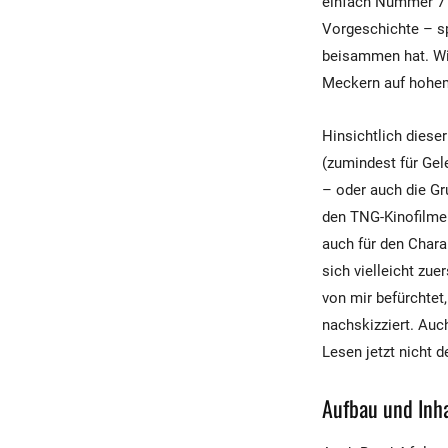
einfach Nummer 7 
Vorgeschichte – sp
beisammen hat. Wie 
Meckern auf hohe
Hinsichtlich diese
(zumindest für Gel
– oder auch die Gr
den TNG-Kinofilmen
auch für den Chara
sich vielleicht zu
von mir befürchtet
nachskizziert. Auc
Lesen jetzt nicht 
Aufbau und Inha