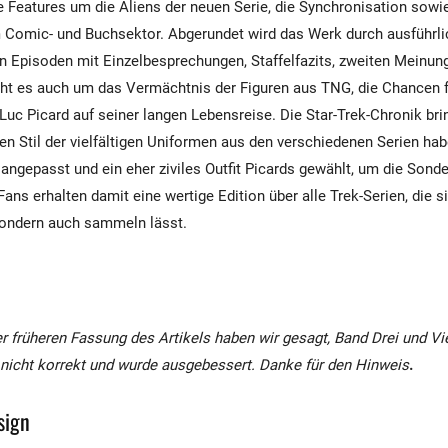
e Features um die Aliens der neuen Serie, die Synchronisation sowi
 Comic- und Buchsektor. Abgerundet wird das Werk durch ausführl
en Episoden mit Einzelbesprechungen, Staffelfazits, zweiten Meinun
eht es auch um das Vermächtnis der Figuren aus TNG, die Chancen f
Luc Picard auf seiner langen Lebensreise. Die Star-Trek-Chronik brin
Den Stil der vielfältigen Uniformen aus den verschiedenen Serien ha
angepasst und ein eher ziviles Outfit Picards gewählt, um die Sonde
Fans erhalten damit eine wertige Edition über alle Trek-Serien, die s
sondern auch sammeln lässt.
r früheren Fassung des Artikels haben wir gesagt, Band Drei und Vi
st nicht korrekt und wurde ausgebessert. Danke für den Hinweis
.
sign