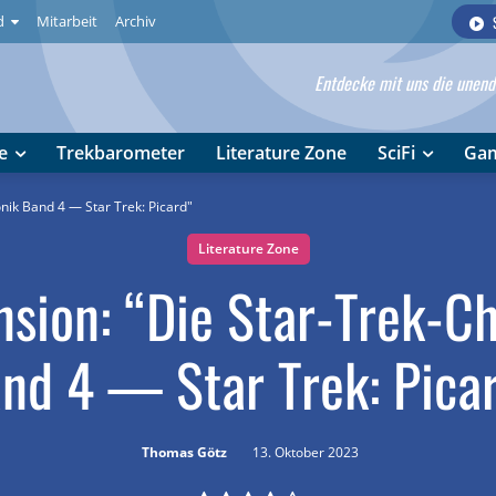
d
Mitarbeit
Archiv
Entdecke mit uns die unendl
e
Trekbarometer
Literature Zone
SciFi
Ga
nik Band 4 — Star Trek: Picard"
Literature Zone
sion: “Die Star-Trek-C
nd 4 — Star Trek: Pica
Thomas Götz
13. Oktober 2023