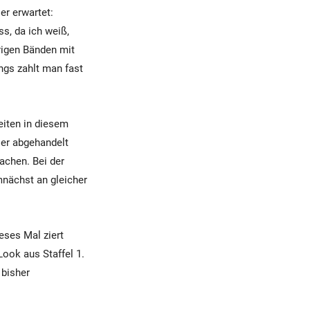
er erwartet:
s, da ich weiß,
rigen Bänden mit
ngs zahlt man fast
eiten in diesem
ler abgehandelt
achen. Bei der
mnächst an gleicher
ses Mal ziert
Look aus Staffel 1.
 bisher