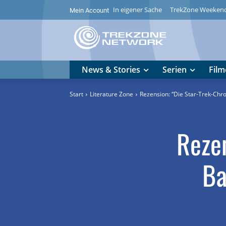
In eigener Sache
TrekZone Weeken
Mein Account
News & Stories
Serien
Film
Start
Literature Zone
Rezension: “Die Star-Trek-Chro
Rezen
Ba