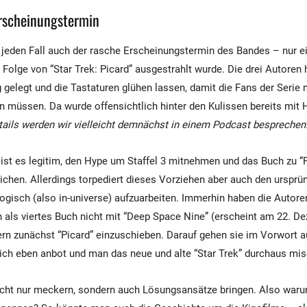
rscheinungstermin
 jeden Fall auch der rasche Erscheinungstermin des Bandes – nur 
 Folge von “Star Trek: Picard” ausgestrahlt wurde. Die drei Autoren
 gelegt und die Tastaturen glühen lassen, damit die Fans der Serie 
n müssen. Da wurde offensichtlich hinter den Kulissen bereits mit
tails werden wir vielleicht demnächst in einem Podcast besprechen
 ist es legitim, den Hype um Staffel 3 mitnehmen und das Buch zu “
tlichen. Allerdings torpediert dieses Vorziehen aber auch den ursprü
logisch (also in-universe) aufzuarbeiten. Immerhin haben die Autoren
als viertes Buch nicht mit “Deep Space Nine” (erscheint am 22. D
ern zunächst “Picard” einzuschieben. Darauf gehen sie im Vorwort a
sich eben anbot und man das neue und alte “Star Trek” durchaus mi
icht nur meckern, sondern auch Lösungsansätze bringen. Also waru