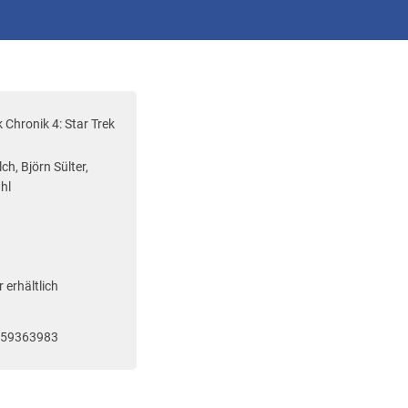
k Chronik 4: Star Trek
h, Björn Sülter, 
hl
 erhältlich
959363983