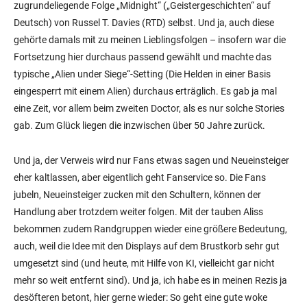
zugrundeliegende Folge „Midnight“ („Geistergeschichten“ auf
Deutsch) von Russel T. Davies (RTD) selbst. Und ja, auch diese
gehörte damals mit zu meinen Lieblingsfolgen – insofern war die
Fortsetzung hier durchaus passend gewählt und machte das
typische „Alien under Siege“-Setting (Die Helden in einer Basis
eingesperrt mit einem Alien) durchaus erträglich. Es gab ja mal
eine Zeit, vor allem beim zweiten Doctor, als es nur solche Stories
gab. Zum Glück liegen die inzwischen über 50 Jahre zurück.
Und ja, der Verweis wird nur Fans etwas sagen und Neueinsteiger
eher kaltlassen, aber eigentlich geht Fanservice so. Die Fans
jubeln, Neueinsteiger zucken mit den Schultern, können der
Handlung aber trotzdem weiter folgen. Mit der tauben Aliss
bekommen zudem Randgruppen wieder eine größere Bedeutung,
auch, weil die Idee mit den Displays auf dem Brustkorb sehr gut
umgesetzt sind (und heute, mit Hilfe von KI, vielleicht gar nicht
mehr so weit entfernt sind). Und ja, ich habe es in meinen Rezis ja
desöfteren betont, hier gerne wieder: So geht eine gute woke