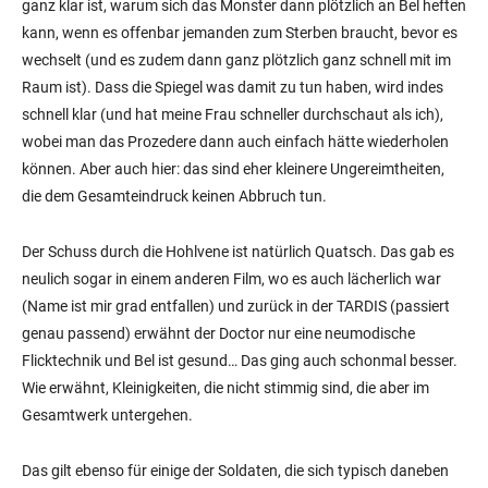
ganz klar ist, warum sich das Monster dann plötzlich an Bel heften
kann, wenn es offenbar jemanden zum Sterben braucht, bevor es
wechselt (und es zudem dann ganz plötzlich ganz schnell mit im
Raum ist). Dass die Spiegel was damit zu tun haben, wird indes
schnell klar (und hat meine Frau schneller durchschaut als ich),
wobei man das Prozedere dann auch einfach hätte wiederholen
können. Aber auch hier: das sind eher kleinere Ungereimtheiten,
die dem Gesamteindruck keinen Abbruch tun.
Der Schuss durch die Hohlvene ist natürlich Quatsch. Das gab es
neulich sogar in einem anderen Film, wo es auch lächerlich war
(Name ist mir grad entfallen) und zurück in der TARDIS (passiert
genau passend) erwähnt der Doctor nur eine neumodische
Flicktechnik und Bel ist gesund… Das ging auch schonmal besser.
Wie erwähnt, Kleinigkeiten, die nicht stimmig sind, die aber im
Gesamtwerk untergehen.
Das gilt ebenso für einige der Soldaten, die sich typisch daneben