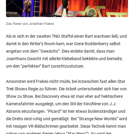
Das Panel von Jonathan Frakes
Als er sich in der zweiten TNG Staffel einen Bart wachsen ließ, und
damit in den Writer’s Room kam, war Gene Roddenberry selbst
angetan von dem “Gewächs”. Dies endete damit, dass man
Joanthans Gesicht mit allerlei Klebeband beklebte und bemalte,
um den “perfekten” Bart zurechtzustutzen.
Ansonsten wird Frakes nicht müde, bei inzwischen fast allen Star
Trek Shows Regie zu führen. Die Arbeit unterscheidet sich hier von
Show zu Show. Bei Discovery etwa ist man eher auf hektischere
Kamerafahrten ausgelegt, um den Stil der Kinofilme von J.J.
Abrams einzufangen. “Picard” ist hier etwas bodenständiger und
die Drehs sind ruhig und gemäßigt. Bei “Strange New Worlds” wird
mit riesigen VR-Bildschrimen gearbeitet. Diese Technik kennt man
schon von anderen Serien (etwa “Star Wars”). So wird der