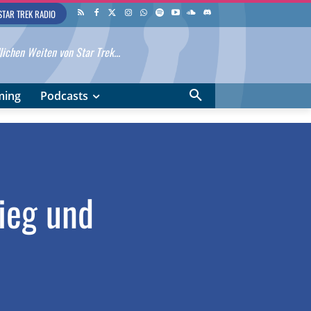
STAR TREK RADIO
ichen Weiten von Star Trek...
ming
Podcasts
ieg und