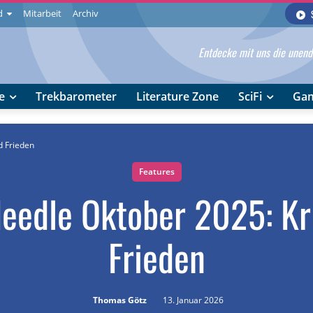
d
Mitarbeit
Archiv
Entdecke mit uns die unendl
e
Trekbarometer
Literature Zone
SciFi
Ga
d Frieden
Features
eedle Oktober 2025: Kr
Frieden
Thomas Götz
13. Januar 2026