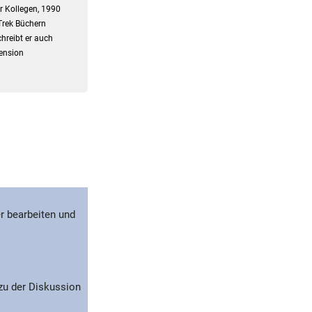
er Kollegen, 1990
Trek Büchern
hreibt er auch
zension
r bearbeiten und
 zu der Diskussion